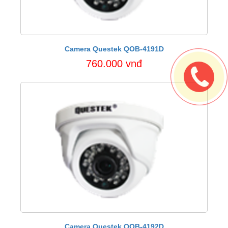
Camera Questek QOB-4191D
760.000 vnđ
Camera Questek QOB-4192D