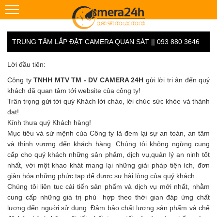
TRUNG TÂM LẮP ĐẶT CAMERA QUAN SÁT || 093 880 3646
Lời đầu tiên:
Công ty
TNHH MTV TM - DV CAMERA 24H
gửi lời tri ân đến quý
khách đã quan tâm tới website của công ty!
Trân trọng gửi tới quý Khách lời chào, lời chúc sức khỏe và thành
đạt!
Kính thưa quý Khách hàng!
Mục tiêu và sứ mệnh của Công ty là đem lại sự an toàn, an tâm
và thịnh vượng đến khách hàng. Chúng tôi không ngừng cung
cấp cho quý khách những sản phẩm, dịch vụ,quản lý an ninh tốt
nhất, với một khao khát mang lại những giải pháp tiện ích, đơn
giản hóa những phức tạp để được sự hài lòng của quý khách.
Chúng tôi liên tuc cải tiến sản phẩm và dịch vụ mới nhất, nhằm
cung cấp những giá trị phù hợp theo thời gian đáp ứng chất
lượng đến người sử dụng. Đảm bảo chất lượng sản phẩm và chế