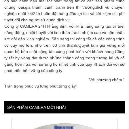
độ bảo hành hậu mãi tốt nhất trong tất cả các sản phẩm cùng
chủng loại,giá thành cạnh tranh trên thị trường,dịch vụ chuyên
nghiệp nhất 24/24h.Luôn đặt hàng đầu lợi ích và tiết kiệm chi phí
tuyệt đối cho người sử dụng dịch vụ.
Công ty CAMERA 24H khẳng định với khả năng sáng tạo trí tuệ,
năng động, nhiệt huyết với tinh thần trách nhiệm cao và nền nhân
lực dồi dào kinh nghiệm. Sẵn sàng thi công tất cả các công trình
có quy mô lớn, nhỏ trên 63 tỉnh thành.Quyết tâm giữ vững mối
quan hệ bền chặt cộng tác cùng phát triển với khách hàng.Công
ty rất hy vọng đạt được những thành công trong tương lai và cố
gắng hơn nữa với sự ủng hộ nhiệt tình của quý Khách đối với sự
phát triển bền vững của công ty.
Với phương châm “
Trân trọng phục vụ từng phút,từng giây”
SẢN PHẨM CAMERA MỚI NHẤT