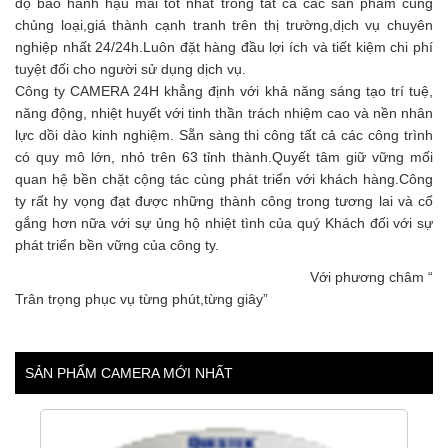
độ bảo hành hậu mãi tốt nhất trong tất cả các sản phẩm cùng
chủng loại,giá thành cạnh tranh trên thị trường,dịch vụ chuyên
nghiệp nhất 24/24h.Luôn đặt hàng đầu lợi ích và tiết kiệm chi phí
tuyệt đối cho người sử dụng dịch vụ.
Công ty CAMERA 24H khẳng định với khả năng sáng tạo trí tuệ,
năng động, nhiệt huyết với tinh thần trách nhiệm cao và nền nhân
lực dồi dào kinh nghiệm. Sẵn sàng thi công tất cả các công trình
có quy mô lớn, nhỏ trên 63 tỉnh thành.Quyết tâm giữ vững mối
quan hệ bền chặt cộng tác cùng phát triển với khách hàng.Công
ty rất hy vọng đạt được những thành công trong tương lai và cố
gắng hơn nữa với sự ủng hộ nhiệt tình của quý Khách đối với sự
phát triển bền vững của công ty.
Với phương châm “
Trân trọng phục vụ từng phút,từng giây”
SẢN PHẨM CAMERA MỚI NHẤT