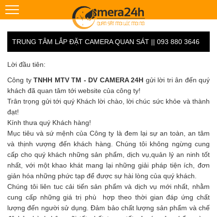
TRUNG TÂM LẮP ĐẶT CAMERA QUAN SÁT || 093 880 3646
Lời đầu tiên:
Công ty
TNHH MTV TM - DV CAMERA 24H
gửi lời tri ân đến quý
khách đã quan tâm tới website của công ty!
Trân trọng gửi tới quý Khách lời chào, lời chúc sức khỏe và thành
đạt!
Kính thưa quý Khách hàng!
Mục tiêu và sứ mệnh của Công ty là đem lại sự an toàn, an tâm
và thịnh vượng đến khách hàng. Chúng tôi không ngừng cung
cấp cho quý khách những sản phẩm, dịch vụ,quản lý an ninh tốt
nhất, với một khao khát mang lại những giải pháp tiện ích, đơn
giản hóa những phức tạp để được sự hài lòng của quý khách.
Chúng tôi liên tuc cải tiến sản phẩm và dịch vụ mới nhất, nhằm
cung cấp những giá trị phù hợp theo thời gian đáp ứng chất
lượng đến người sử dụng. Đảm bảo chất lượng sản phẩm và chế