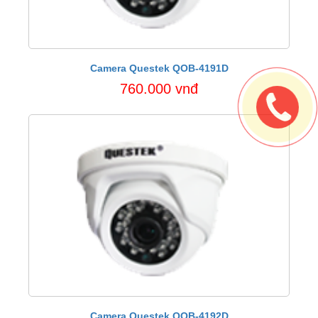
Camera Questek QOB-4191D
760.000 vnđ
Camera Questek QOB-4192D