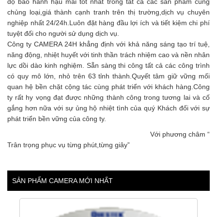
độ bảo hành hậu mãi tốt nhất trong tất cả các sản phẩm cùng
chủng loại,giá thành cạnh tranh trên thị trường,dịch vụ chuyên
nghiệp nhất 24/24h.Luôn đặt hàng đầu lợi ích và tiết kiệm chi phí
tuyệt đối cho người sử dụng dịch vụ.
Công ty CAMERA 24H khẳng định với khả năng sáng tạo trí tuệ,
năng động, nhiệt huyết với tinh thần trách nhiệm cao và nền nhân
lực dồi dào kinh nghiệm. Sẵn sàng thi công tất cả các công trình
có quy mô lớn, nhỏ trên 63 tỉnh thành.Quyết tâm giữ vững mối
quan hệ bền chặt cộng tác cùng phát triển với khách hàng.Công
ty rất hy vọng đạt được những thành công trong tương lai và cố
gắng hơn nữa với sự ủng hộ nhiệt tình của quý Khách đối với sự
phát triển bền vững của công ty.
Với phương châm “
Trân trọng phục vụ từng phút,từng giây”
SẢN PHẨM CAMERA MỚI NHẤT