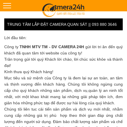
TRUNG TÂM LẮP ĐẶT CAMERA QUAN SÁT || 093 880 3646
Lời đầu tiên:
Công ty
TNHH MTV TM - DV CAMERA 24H
gửi lời tri ân đến quý
khách đã quan tâm tới website của công ty!
Trân trọng gửi tới quý Khách lời chào, lời chúc sức khỏe và thành
đạt!
Kính thưa quý Khách hàng!
Mục tiêu và sứ mệnh của Công ty là đem lại sự an toàn, an tâm
và thịnh vượng đến khách hàng. Chúng tôi không ngừng cung
cấp cho quý khách những sản phẩm, dịch vụ,quản lý an ninh tốt
nhất, với một khao khát mang lại những giải pháp tiện ích, đơn
giản hóa những phức tạp để được sự hài lòng của quý khách.
Chúng tôi liên tuc cải tiến sản phẩm và dịch vụ mới nhất, nhằm
cung cấp những giá trị phù hợp theo thời gian đáp ứng chất
lượng đến người sử dụng. Đảm bảo chất lượng sản phẩm và chế