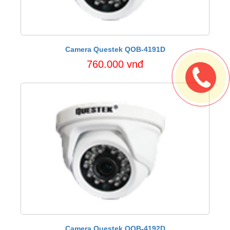
Camera Questek QOB-4191D
760.000 vnđ
Camera Questek QOB-4192D