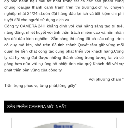
độ bảo hành hậu mãi tốt nhất trong tất cả các sản phẩm cùng
chủng loại,giá thành cạnh tranh trên thị trường,dịch vụ chuyên
nghiệp nhất 24/24h.Luôn đặt hàng đầu lợi ích và tiết kiệm chi phí
tuyệt đối cho người sử dụng dịch vụ.
Công ty CAMERA 24H khẳng định với khả năng sáng tạo trí tuệ,
năng động, nhiệt huyết với tinh thần trách nhiệm cao và nền nhân
lực dồi dào kinh nghiệm. Sẵn sàng thi công tất cả các công trình
có quy mô lớn, nhỏ trên 63 tỉnh thành.Quyết tâm giữ vững mối
quan hệ bền chặt cộng tác cùng phát triển với khách hàng.Công
ty rất hy vọng đạt được những thành công trong tương lai và cố
gắng hơn nữa với sự ủng hộ nhiệt tình của quý Khách đối với sự
phát triển bền vững của công ty.
Với phương châm “
Trân trọng phục vụ từng phút,từng giây”
SẢN PHẨM CAMERA MỚI NHẤT