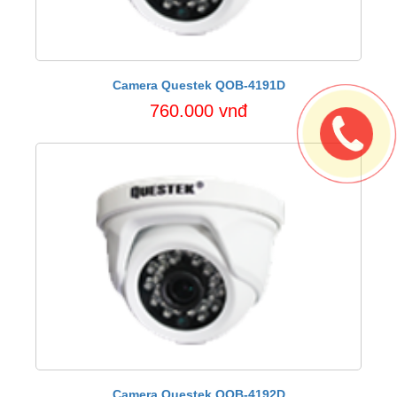
Camera Questek QOB-4191D
760.000 vnđ
Camera Questek QOB-4192D