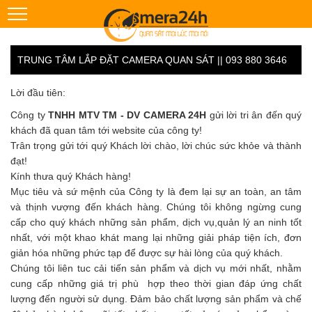
TRUNG TÂM LẮP ĐẶT CAMERA QUAN SÁT || 093 880 3646
Lời đầu tiên:
Công ty
TNHH MTV TM - DV CAMERA 24H
gửi lời tri ân đến quý
khách đã quan tâm tới website của công ty!
Trân trọng gửi tới quý Khách lời chào, lời chúc sức khỏe và thành
đạt!
Kính thưa quý Khách hàng!
Mục tiêu và sứ mệnh của Công ty là đem lại sự an toàn, an tâm
và thịnh vượng đến khách hàng. Chúng tôi không ngừng cung
cấp cho quý khách những sản phẩm, dịch vụ,quản lý an ninh tốt
nhất, với một khao khát mang lại những giải pháp tiện ích, đơn
giản hóa những phức tạp để được sự hài lòng của quý khách.
Chúng tôi liên tuc cải tiến sản phẩm và dịch vụ mới nhất, nhằm
cung cấp những giá trị phù hợp theo thời gian đáp ứng chất
lượng đến người sử dụng. Đảm bảo chất lượng sản phẩm và chế