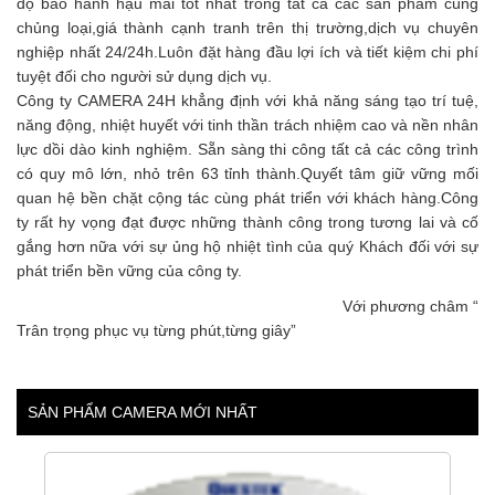
độ bảo hành hậu mãi tốt nhất trong tất cả các sản phẩm cùng
chủng loại,giá thành cạnh tranh trên thị trường,dịch vụ chuyên
nghiệp nhất 24/24h.Luôn đặt hàng đầu lợi ích và tiết kiệm chi phí
tuyệt đối cho người sử dụng dịch vụ.
Công ty CAMERA 24H khẳng định với khả năng sáng tạo trí tuệ,
năng động, nhiệt huyết với tinh thần trách nhiệm cao và nền nhân
lực dồi dào kinh nghiệm. Sẵn sàng thi công tất cả các công trình
có quy mô lớn, nhỏ trên 63 tỉnh thành.Quyết tâm giữ vững mối
quan hệ bền chặt cộng tác cùng phát triển với khách hàng.Công
ty rất hy vọng đạt được những thành công trong tương lai và cố
gắng hơn nữa với sự ủng hộ nhiệt tình của quý Khách đối với sự
phát triển bền vững của công ty.
Với phương châm “
Trân trọng phục vụ từng phút,từng giây”
SẢN PHẨM CAMERA MỚI NHẤT