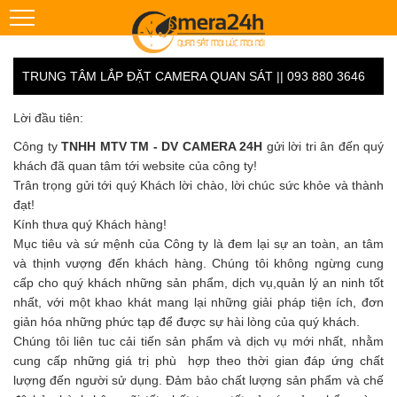
TRUNG TÂM LẮP ĐẶT CAMERA QUAN SÁT || 093 880 3646
Lời đầu tiên:
Công ty
TNHH MTV TM - DV CAMERA 24H
gửi lời tri ân đến quý
khách đã quan tâm tới website của công ty!
Trân trọng gửi tới quý Khách lời chào, lời chúc sức khỏe và thành
đạt!
Kính thưa quý Khách hàng!
Mục tiêu và sứ mệnh của Công ty là đem lại sự an toàn, an tâm
và thịnh vượng đến khách hàng. Chúng tôi không ngừng cung
cấp cho quý khách những sản phẩm, dịch vụ,quản lý an ninh tốt
nhất, với một khao khát mang lại những giải pháp tiện ích, đơn
giản hóa những phức tạp để được sự hài lòng của quý khách.
Chúng tôi liên tuc cải tiến sản phẩm và dịch vụ mới nhất, nhằm
cung cấp những giá trị phù hợp theo thời gian đáp ứng chất
lượng đến người sử dụng. Đảm bảo chất lượng sản phẩm và chế