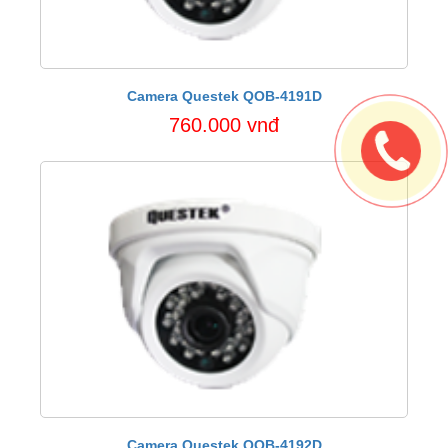
Camera Questek QOB-4191D
760.000 vnđ
Camera Questek QOB-4192D