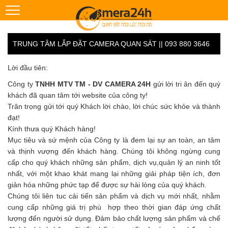
TRUNG TÂM LẮP ĐẶT CAMERA QUAN SÁT || 093 880 3646
Lời đầu tiên:
Công ty
TNHH MTV TM - DV CAMERA 24H
gửi lời tri ân đến quý
khách đã quan tâm tới website của công ty!
Trân trọng gửi tới quý Khách lời chào, lời chúc sức khỏe và thành
đạt!
Kính thưa quý Khách hàng!
Mục tiêu và sứ mệnh của Công ty là đem lại sự an toàn, an tâm
và thịnh vượng đến khách hàng. Chúng tôi không ngừng cung
cấp cho quý khách những sản phẩm, dịch vụ,quản lý an ninh tốt
nhất, với một khao khát mang lại những giải pháp tiện ích, đơn
giản hóa những phức tạp để được sự hài lòng của quý khách.
Chúng tôi liên tuc cải tiến sản phẩm và dịch vụ mới nhất, nhằm
cung cấp những giá trị phù hợp theo thời gian đáp ứng chất
lượng đến người sử dụng. Đảm bảo chất lượng sản phẩm và chế