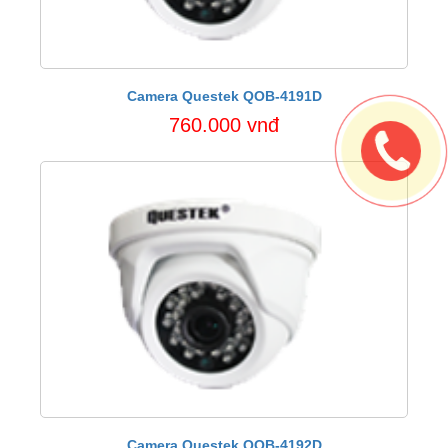
Camera Questek QOB-4191D
760.000 vnđ
Camera Questek QOB-4192D