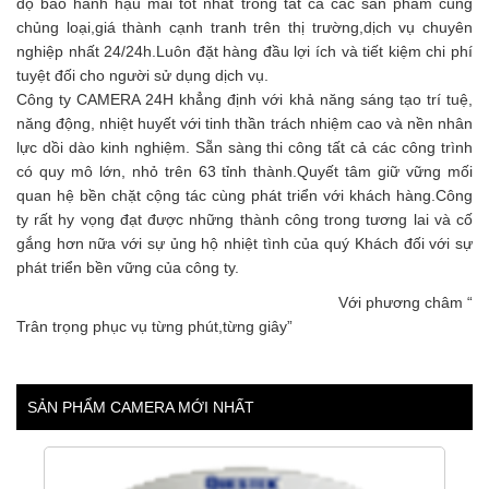
độ bảo hành hậu mãi tốt nhất trong tất cả các sản phẩm cùng
chủng loại,giá thành cạnh tranh trên thị trường,dịch vụ chuyên
nghiệp nhất 24/24h.Luôn đặt hàng đầu lợi ích và tiết kiệm chi phí
tuyệt đối cho người sử dụng dịch vụ.
Công ty CAMERA 24H khẳng định với khả năng sáng tạo trí tuệ,
năng động, nhiệt huyết với tinh thần trách nhiệm cao và nền nhân
lực dồi dào kinh nghiệm. Sẵn sàng thi công tất cả các công trình
có quy mô lớn, nhỏ trên 63 tỉnh thành.Quyết tâm giữ vững mối
quan hệ bền chặt cộng tác cùng phát triển với khách hàng.Công
ty rất hy vọng đạt được những thành công trong tương lai và cố
gắng hơn nữa với sự ủng hộ nhiệt tình của quý Khách đối với sự
phát triển bền vững của công ty.
Với phương châm “
Trân trọng phục vụ từng phút,từng giây”
SẢN PHẨM CAMERA MỚI NHẤT