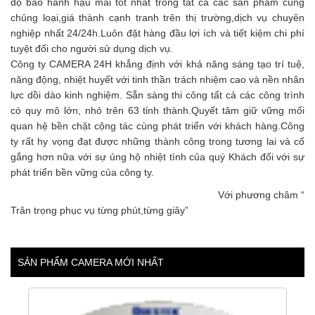
độ bảo hành hậu mãi tốt nhất trong tất cả các sản phẩm cùng
chủng loại,giá thành cạnh tranh trên thị trường,dịch vụ chuyên
nghiệp nhất 24/24h.Luôn đặt hàng đầu lợi ích và tiết kiệm chi phí
tuyệt đối cho người sử dụng dịch vụ.
Công ty CAMERA 24H khẳng định với khả năng sáng tạo trí tuệ,
năng động, nhiệt huyết với tinh thần trách nhiệm cao và nền nhân
lực dồi dào kinh nghiệm. Sẵn sàng thi công tất cả các công trình
có quy mô lớn, nhỏ trên 63 tỉnh thành.Quyết tâm giữ vững mối
quan hệ bền chặt cộng tác cùng phát triển với khách hàng.Công
ty rất hy vọng đạt được những thành công trong tương lai và cố
gắng hơn nữa với sự ủng hộ nhiệt tình của quý Khách đối với sự
phát triển bền vững của công ty.
Với phương châm “
Trân trọng phục vụ từng phút,từng giây”
SẢN PHẨM CAMERA MỚI NHẤT