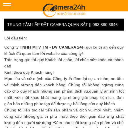
TRUNG TÂM LẮP ĐẶT CAMERA QUAN SÁT || 093 880 3646
Lời đầu tiên:
Công ty
TNHH MTV TM - DV CAMERA 24H
gửi lời tri ân đến quý
khách đã quan tâm tới website của công ty!
Trân trọng gửi tới quý Khách lời chào, lời chúc sức khỏe và thành
đạt!
Kính thưa quý Khách hàng!
Mục tiêu và sứ mệnh của Công ty là đem lại sự an toàn, an tâm
và thịnh vượng đến khách hàng. Chúng tôi không ngừng cung
cấp cho quý khách những sản phẩm, dịch vụ,quản lý an ninh tốt
nhất, với một khao khát mang lại những giải pháp tiện ích, đơn
giản hóa những phức tạp để được sự hài lòng của quý khách.
Chúng tôi liên tuc cải tiến sản phẩm và dịch vụ mới nhất, nhằm
cung cấp những giá trị phù hợp theo thời gian đáp ứng chất
lượng đến người sử dụng. Đảm bảo chất lượng sản phẩm và chế