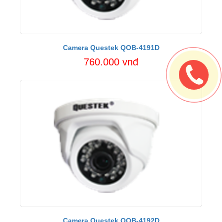
Camera Questek QOB-4191D
760.000 vnđ
Camera Questek QOB-4192D