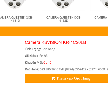
AMERA QUESTEK QOB-
CAMERA QUESTEK QOB-
CAMERA 
4181D
4182D
Camera KBVISION KR-4C20LB
Tình Trạng:
Còn hàng
Giá Gốc:
Liên hệ
Khuyến Mãi:
0 vnđ
Đặt Hàng:
093 880 3646 Tell: (0274) 6569422 - (0274) 65694
Thêm vào Giỏ Hàng