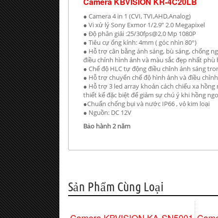
Camera KBVISION KR-4C20LB
● Camera 4 in 1 (CVI, TVI,AHD,Analog)
● Vi xử lý Sony Exmor 1/2.9” 2.0 Megapixel
● Độ phân giải :25/
30fps@2.0
Mp 1080P
● Tiêu cự ống kính: 4mm ( góc nhìn 80°)
● Hỗ trợ cân bằng ánh sáng, bù sáng, chống 
điều chỉnh hình ảnh và màu sắc đẹp nhất phù
● Chế độ HLC tự động điều chỉnh ánh sáng tron
● Hỗ trợ chuyển chế độ hình ảnh và điều chỉn
● Hỗ trợ 3 led array khoản cách chiếu xa hồng
thiết kế đặc biệt để giảm sự chú ý khi hồng ng
●Chuẩn chống bụi và nước IP66 , vỏ kim loại
● Nguồn: DC 12V
Bảo hành 2 năm
Sản Phẩm Cùng Loại
Camera KBVISION KA-SN5001
Came