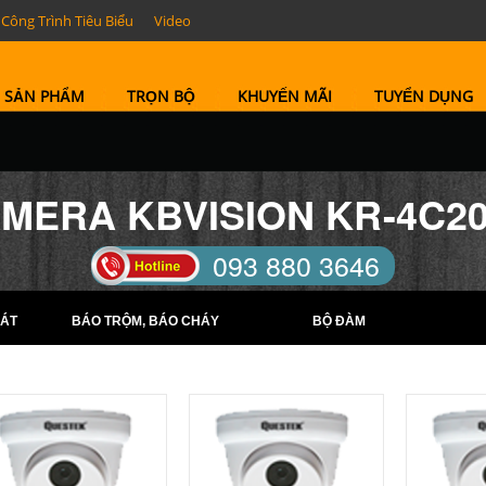
Công Trình Tiêu Biểu
Video
SẢN PHẨM
TRỌN BỘ
KHUYẾN MÃI
TUYỂN DỤNG
MERA KBVISION KR-4C2
093 880 3646
TELL: (0274) 6569422 -
ÁT
BÁO TRỘM, BÁO CHÁY
BỘ ĐÀM
(0274) 6569423