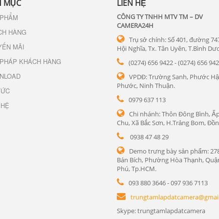
 MỤC
LIÊN HỆ
CÔNG TY TNHH MTV TM – DV
 PHẨM
CAMERA24H
CH HÀNG
Trụ sở chính: Số 401, đường 74
YẾN MÃI
Hội Nghĩa, Tx. Tân Uyên, T.Bình Dư
 PHÁP KHÁCH HÀNG
(0274) 656 9422 - (0274) 656 94
NLOAD
VPDĐ: Trường Sanh, Phước Hậ
Phước, Ninh Thuận.
TỨC
0979 637 113
 HỆ
Chi nhánh: Thôn Đông Bình, Ấp
Chu, Xã Bắc Sơn, H.Trảng Bom, Đồn
0938 47 48 29
Demo trưng bày sản phẩm: 27
Bán Bích, Phường Hòa Thạnh, Quậ
Phú, Tp.HCM.
093 880 3646 - 097 936 7113
trungtamlapdatcamera@gmai
Skype: trungtamlapdatcamera