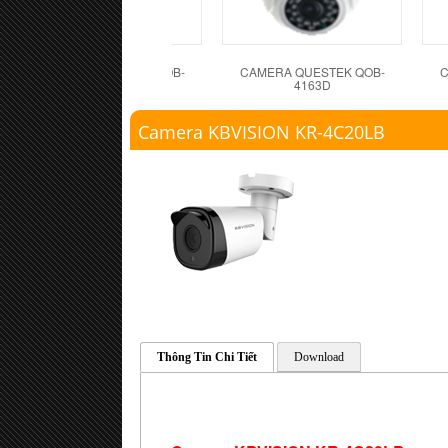
CAMERA QUESTEK QOB-
CAMERA QUESTEK QOB-
C
4162D
4163D
Camera KBVISION KR-4C20LB
Thông Tin Chi Tiết
Download