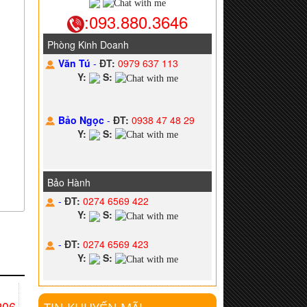
:093.880.3646
Phòng Kinh Doanh
Văn Tú
-
ĐT:
0979 637 113
Y:
S:
Bảo Ngọc
-
ĐT:
0938 47 48 29
Y:
S:
Bảo Hành
-
ĐT:
0274 6569 422
Y:
S:
-
ĐT:
0274 6569 423
Y:
S:
206