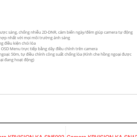
ngược sáng, chống nhiễu 2D-DNR, cảm biến ngày/đêm giúp camera tự động
 hợp nhất với mọi môi trường ánh sáng
g điều kiện chói lóa
h OSD Menu trực tiếp bằng dây điều chỉnh trên camera
 ngoại: 50m, tự điều chỉnh công suất chống lóa (Kính che hồng ngoại được
oại đang hoạt động)
ra KBVISION KA-SN5002
Camera KBVISION KA-SN1