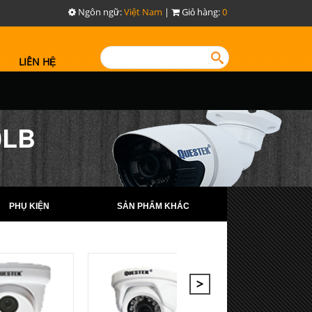
Ngôn ngữ:
Việt Nam
|
Giỏ hàng:
0
LIÊN HỆ
0LB
PHỤ KIỆN
SẢN PHẨM KHÁC