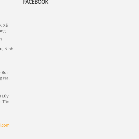
FACEBOOK
Lắp đặt camera quan sát tại quận 1
Lắp đặt camera quan sát tại quận tân bình
7, Xã
ơng.
Chuyên lắp đặt camera tại các khu công
nghiệp tại Bình Dương
23
u, Ninh
Lắp đặt camera quan sát tại Bàu Bàng,
Bình Dương
Lắp đặt camera quan sát tại Bến Cát,
 Bùi
Bình Dương
g Nai.
Lắp đặt camera quan sát tại Phú Giáo,
Bình Dương
8 Lũy
Lắp đặt camera quan sát tại Dầu Tiếng,
n Tân
Bình Dương
Lắp đặt camera quan sát tại Thủ Dầu
Một, Bình Dương
l.com
Lắp đặt camera quan sát tại Thuận An,