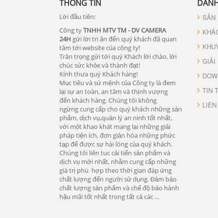
THÔNG TIN
DANH
Lời đầu tiên:
SẢN
Công ty
TNHH MTV TM - DV CAMERA
KHÁ
24H
gửi lời tri ân đến quý khách đã quan
KHU
tâm tới website của công ty!
Trân trọng gửi tới quý Khách lời chào, lời
GIẢI
chúc sức khỏe và thành đạt!
Kính thưa quý Khách hàng!
DOW
Mục tiêu và sứ mệnh của Công ty là đem
TIN 
lại sự an toàn, an tâm và thịnh vượng
đến khách hàng. Chúng tôi không
LIÊN
ngừng cung cấp cho quý khách những sản
phẩm, dịch vụ,quản lý an ninh tốt nhất,
với một khao khát mang lại những giải
pháp tiện ích, đơn giản hóa những phức
tạp để được sự hài lòng của quý khách.
Chúng tôi liên tuc cải tiến sản phẩm và
dịch vụ mới nhất, nhằm cung cấp những
giá trị phù hợp theo thời gian đáp ứng
chất lượng đến người sử dụng. Đảm bảo
chất lượng sản phẩm và chế độ bảo hành
hậu mãi tốt nhất trong tất cả các ...