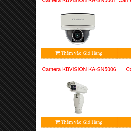
Thêm vào Giỏ Hàng
Camera KBVISION KA-SN5006
C
Thêm vào Giỏ Hàng