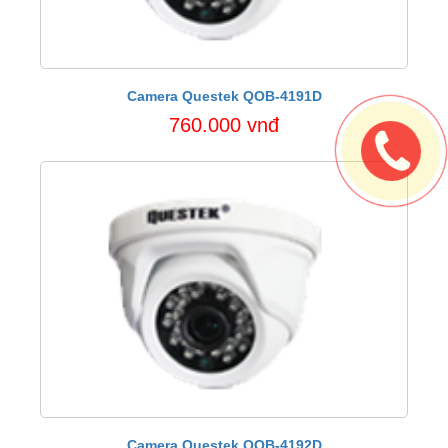
Camera Questek QOB-4191D
760.000 vnđ
Camera Questek QOB-4192D