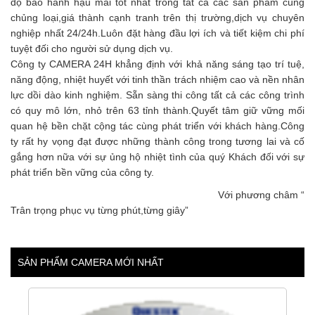
độ bảo hành hậu mãi tốt nhất trong tất cả các sản phẩm cùng
chủng loại,giá thành cạnh tranh trên thị trường,dịch vụ chuyên
nghiệp nhất 24/24h.Luôn đặt hàng đầu lợi ích và tiết kiệm chi phí
tuyệt đối cho người sử dụng dịch vụ.
Công ty CAMERA 24H khẳng định với khả năng sáng tạo trí tuệ,
năng động, nhiệt huyết với tinh thần trách nhiệm cao và nền nhân
lực dồi dào kinh nghiệm. Sẵn sàng thi công tất cả các công trình
có quy mô lớn, nhỏ trên 63 tỉnh thành.Quyết tâm giữ vững mối
quan hệ bền chặt cộng tác cùng phát triển với khách hàng.Công
ty rất hy vọng đạt được những thành công trong tương lai và cố
gắng hơn nữa với sự ủng hộ nhiệt tình của quý Khách đối với sự
phát triển bền vững của công ty.
Với phương châm “
Trân trọng phục vụ từng phút,từng giây”
SẢN PHẨM CAMERA MỚI NHẤT