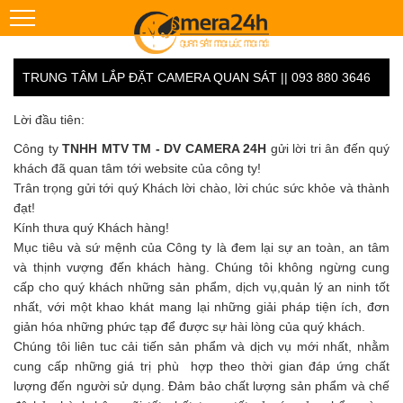
TRUNG TÂM LẮP ĐẶT CAMERA QUAN SÁT || 093 880 3646
Lời đầu tiên:
Công ty
TNHH MTV TM - DV CAMERA 24H
gửi lời tri ân đến quý
khách đã quan tâm tới website của công ty!
Trân trọng gửi tới quý Khách lời chào, lời chúc sức khỏe và thành
đạt!
Kính thưa quý Khách hàng!
Mục tiêu và sứ mệnh của Công ty là đem lại sự an toàn, an tâm
và thịnh vượng đến khách hàng. Chúng tôi không ngừng cung
cấp cho quý khách những sản phẩm, dịch vụ,quản lý an ninh tốt
nhất, với một khao khát mang lại những giải pháp tiện ích, đơn
giản hóa những phức tạp để được sự hài lòng của quý khách.
Chúng tôi liên tuc cải tiến sản phẩm và dịch vụ mới nhất, nhằm
cung cấp những giá trị phù hợp theo thời gian đáp ứng chất
lượng đến người sử dụng. Đảm bảo chất lượng sản phẩm và chế