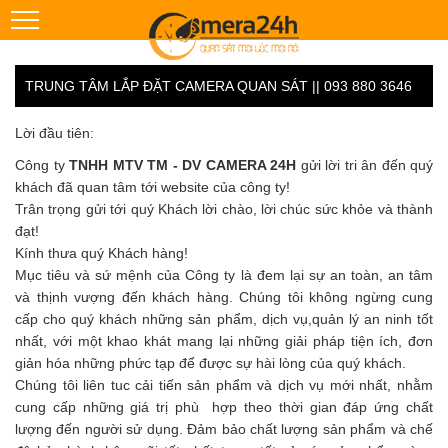
TRUNG TÂM LẮP ĐẶT CAMERA QUAN SÁT || 093 880 3646
Lời đầu tiên:
Công ty
TNHH MTV TM - DV CAMERA 24H
gửi lời tri ân đến quý
khách đã quan tâm tới website của công ty!
Trân trọng gửi tới quý Khách lời chào, lời chúc sức khỏe và thành
đạt!
Kính thưa quý Khách hàng!
Mục tiêu và sứ mệnh của Công ty là đem lại sự an toàn, an tâm
và thịnh vượng đến khách hàng. Chúng tôi không ngừng cung
cấp cho quý khách những sản phẩm, dịch vụ,quản lý an ninh tốt
nhất, với một khao khát mang lại những giải pháp tiện ích, đơn
giản hóa những phức tạp để được sự hài lòng của quý khách.
Chúng tôi liên tuc cải tiến sản phẩm và dịch vụ mới nhất, nhằm
cung cấp những giá trị phù hợp theo thời gian đáp ứng chất
lượng đến người sử dụng. Đảm bảo chất lượng sản phẩm và chế