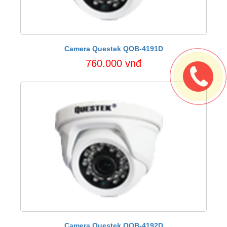
Camera Questek QOB-4191D
760.000 vnđ
Camera Questek QOB-4192D