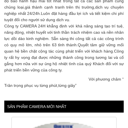
độ bảo hành hậu mãi tốt nhất trong tất cả các sản phẩm cùng
chủng loại,giá thành cạnh tranh trên thị trường,dịch vụ chuyên
nghiệp nhất 24/24h.Luôn đặt hàng đầu lợi ích và tiết kiệm chi phí
tuyệt đối cho người sử dụng dịch vụ.
Công ty CAMERA 24H khẳng định với khả năng sáng tạo trí tuệ,
năng động, nhiệt huyết với tinh thần trách nhiệm cao và nền nhân
lực dồi dào kinh nghiệm. Sẵn sàng thi công tất cả các công trình
có quy mô lớn, nhỏ trên 63 tỉnh thành.Quyết tâm giữ vững mối
quan hệ bền chặt cộng tác cùng phát triển với khách hàng.Công
ty rất hy vọng đạt được những thành công trong tương lai và cố
gắng hơn nữa với sự ủng hộ nhiệt tình của quý Khách đối với sự
phát triển bền vững của công ty.
Với phương châm “
Trân trọng phục vụ từng phút,từng giây”
SẢN PHẨM CAMERA MỚI NHẤT