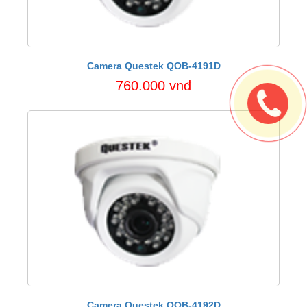
Camera Questek QOB-4191D
760.000 vnđ
Camera Questek QOB-4192D