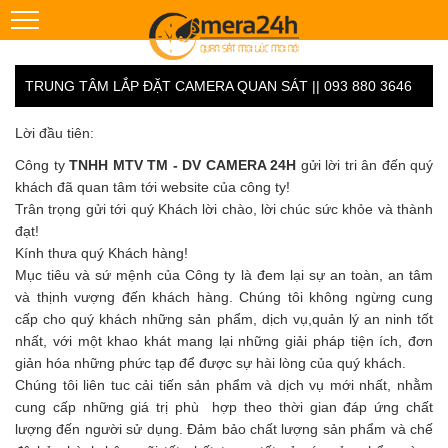
TRUNG TÂM LẮP ĐẶT CAMERA QUAN SÁT || 093 880 3646
Lời đầu tiên:
Công ty
TNHH MTV TM - DV CAMERA 24H
gửi lời tri ân đến quý
khách đã quan tâm tới website của công ty!
Trân trọng gửi tới quý Khách lời chào, lời chúc sức khỏe và thành
đạt!
Kính thưa quý Khách hàng!
Mục tiêu và sứ mệnh của Công ty là đem lại sự an toàn, an tâm
và thịnh vượng đến khách hàng. Chúng tôi không ngừng cung
cấp cho quý khách những sản phẩm, dịch vụ,quản lý an ninh tốt
nhất, với một khao khát mang lại những giải pháp tiện ích, đơn
giản hóa những phức tạp để được sự hài lòng của quý khách.
Chúng tôi liên tuc cải tiến sản phẩm và dịch vụ mới nhất, nhằm
cung cấp những giá trị phù hợp theo thời gian đáp ứng chất
lượng đến người sử dụng. Đảm bảo chất lượng sản phẩm và chế