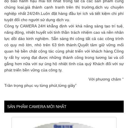
độ bảo hành hậu mãi tốt nhất trong tất cả các sản phẩm cùng
chủng loại,giá thành cạnh tranh trên thị trường,dịch vụ chuyên
nghiệp nhất 24/24h.Luôn đặt hàng đầu lợi ích và tiết kiệm chi phí
tuyệt đối cho người sử dụng dịch vụ.
Công ty CAMERA 24H khẳng định với khả năng sáng tạo trí tuệ,
năng động, nhiệt huyết với tinh thần trách nhiệm cao và nền nhân
lực dồi dào kinh nghiệm. Sẵn sàng thi công tất cả các công trình
có quy mô lớn, nhỏ trên 63 tỉnh thành.Quyết tâm giữ vững mối
quan hệ bền chặt cộng tác cùng phát triển với khách hàng.Công
ty rất hy vọng đạt được những thành công trong tương lai và cố
gắng hơn nữa với sự ủng hộ nhiệt tình của quý Khách đối với sự
phát triển bền vững của công ty.
Với phương châm “
Trân trọng phục vụ từng phút,từng giây”
SẢN PHẨM CAMERA MỚI NHẤT