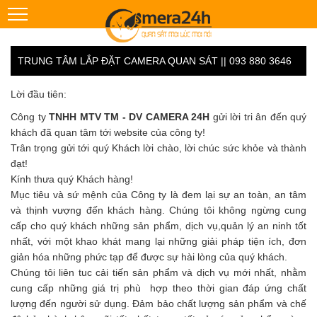
TRUNG TÂM LẮP ĐẶT CAMERA QUAN SÁT || 093 880 3646
Lời đầu tiên:
Công ty
TNHH MTV TM - DV CAMERA 24H
gửi lời tri ân đến quý
khách đã quan tâm tới website của công ty!
Trân trọng gửi tới quý Khách lời chào, lời chúc sức khỏe và thành
đạt!
Kính thưa quý Khách hàng!
Mục tiêu và sứ mệnh của Công ty là đem lại sự an toàn, an tâm
và thịnh vượng đến khách hàng. Chúng tôi không ngừng cung
cấp cho quý khách những sản phẩm, dịch vụ,quản lý an ninh tốt
nhất, với một khao khát mang lại những giải pháp tiện ích, đơn
giản hóa những phức tạp để được sự hài lòng của quý khách.
Chúng tôi liên tuc cải tiến sản phẩm và dịch vụ mới nhất, nhằm
cung cấp những giá trị phù hợp theo thời gian đáp ứng chất
lượng đến người sử dụng. Đảm bảo chất lượng sản phẩm và chế