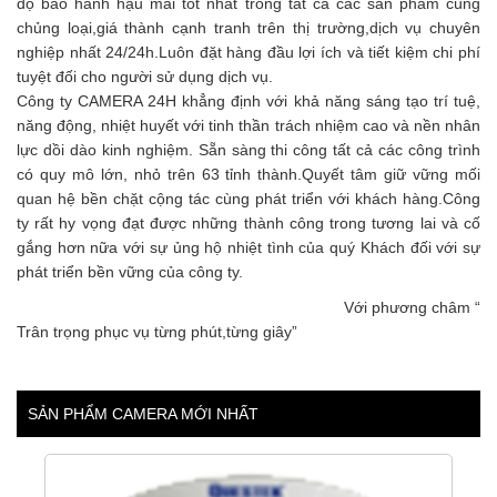
độ bảo hành hậu mãi tốt nhất trong tất cả các sản phẩm cùng
chủng loại,giá thành cạnh tranh trên thị trường,dịch vụ chuyên
nghiệp nhất 24/24h.Luôn đặt hàng đầu lợi ích và tiết kiệm chi phí
tuyệt đối cho người sử dụng dịch vụ.
Công ty CAMERA 24H khẳng định với khả năng sáng tạo trí tuệ,
năng động, nhiệt huyết với tinh thần trách nhiệm cao và nền nhân
lực dồi dào kinh nghiệm. Sẵn sàng thi công tất cả các công trình
có quy mô lớn, nhỏ trên 63 tỉnh thành.Quyết tâm giữ vững mối
quan hệ bền chặt cộng tác cùng phát triển với khách hàng.Công
ty rất hy vọng đạt được những thành công trong tương lai và cố
gắng hơn nữa với sự ủng hộ nhiệt tình của quý Khách đối với sự
phát triển bền vững của công ty.
Với phương châm “
Trân trọng phục vụ từng phút,từng giây”
SẢN PHẨM CAMERA MỚI NHẤT