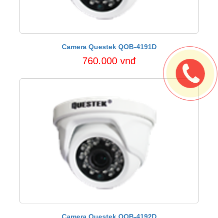
Camera Questek QOB-4191D
760.000 vnđ
Camera Questek QOB-4192D