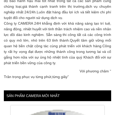
độ bảo hành hậu mãi tốt nhất trong tất cả các sản phẩm cùng
chủng loại,giá thành cạnh tranh trên thị trường,dịch vụ chuyên
nghiệp nhất 24/24h.Luôn đặt hàng đầu lợi ích và tiết kiệm chi phí
tuyệt đối cho người sử dụng dịch vụ.
Công ty CAMERA 24H khẳng định với khả năng sáng tạo trí tuệ,
năng động, nhiệt huyết với tinh thần trách nhiệm cao và nền nhân
lực dồi dào kinh nghiệm. Sẵn sàng thi công tất cả các công trình
có quy mô lớn, nhỏ trên 63 tỉnh thành.Quyết tâm giữ vững mối
quan hệ bền chặt cộng tác cùng phát triển với khách hàng.Công
ty rất hy vọng đạt được những thành công trong tương lai và cố
gắng hơn nữa với sự ủng hộ nhiệt tình của quý Khách đối với sự
phát triển bền vững của công ty.
Với phương châm “
Trân trọng phục vụ từng phút,từng giây”
SẢN PHẨM CAMERA MỚI NHẤT