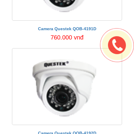
Camera Questek QOB-4191D
760.000 vnđ
Camera Questek QOB-4192D