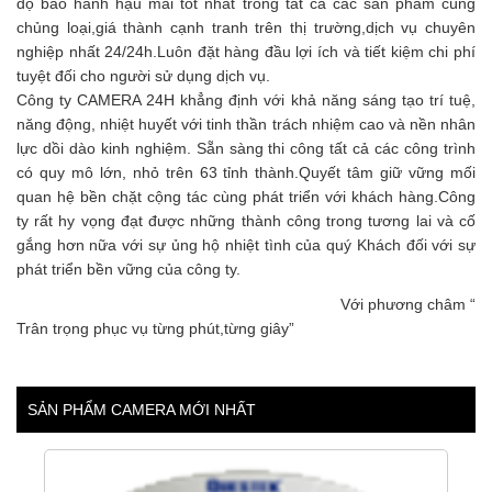
độ bảo hành hậu mãi tốt nhất trong tất cả các sản phẩm cùng
chủng loại,giá thành cạnh tranh trên thị trường,dịch vụ chuyên
nghiệp nhất 24/24h.Luôn đặt hàng đầu lợi ích và tiết kiệm chi phí
tuyệt đối cho người sử dụng dịch vụ.
Công ty CAMERA 24H khẳng định với khả năng sáng tạo trí tuệ,
năng động, nhiệt huyết với tinh thần trách nhiệm cao và nền nhân
lực dồi dào kinh nghiệm. Sẵn sàng thi công tất cả các công trình
có quy mô lớn, nhỏ trên 63 tỉnh thành.Quyết tâm giữ vững mối
quan hệ bền chặt cộng tác cùng phát triển với khách hàng.Công
ty rất hy vọng đạt được những thành công trong tương lai và cố
gắng hơn nữa với sự ủng hộ nhiệt tình của quý Khách đối với sự
phát triển bền vững của công ty.
Với phương châm “
Trân trọng phục vụ từng phút,từng giây”
SẢN PHẨM CAMERA MỚI NHẤT