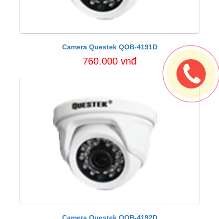
Camera Questek QOB-4191D
760.000 vnđ
Camera Questek QOB-4192D