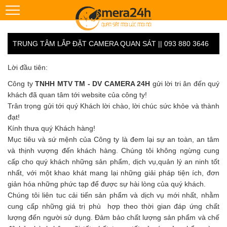
TRUNG TÂM LẮP ĐẶT CAMERA QUAN SÁT || 093 880 3646
Lời đầu tiên:
Công ty
TNHH MTV TM - DV CAMERA 24H
gửi lời tri ân đến quý
khách đã quan tâm tới website của công ty!
Trân trọng gửi tới quý Khách lời chào, lời chúc sức khỏe và thành
đạt!
Kính thưa quý Khách hàng!
Mục tiêu và sứ mệnh của Công ty là đem lại sự an toàn, an tâm
và thịnh vượng đến khách hàng. Chúng tôi không ngừng cung
cấp cho quý khách những sản phẩm, dịch vụ,quản lý an ninh tốt
nhất, với một khao khát mang lại những giải pháp tiện ích, đơn
giản hóa những phức tạp để được sự hài lòng của quý khách.
Chúng tôi liên tuc cải tiến sản phẩm và dịch vụ mới nhất, nhằm
cung cấp những giá trị phù hợp theo thời gian đáp ứng chất
lượng đến người sử dụng. Đảm bảo chất lượng sản phẩm và chế