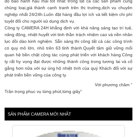
độ bảo hành hậu mãi tốt nhất trong tất cả các sản phẩm cùng
chủng loại,giá thành cạnh tranh trên thị trường,dịch vụ chuyên
nghiệp nhất 24/24h.Luôn đặt hàng đầu lợi ích và tiết kiệm chi phí
tuyệt đối cho người sử dụng dịch vụ.
Công ty CAMERA 24H khẳng định với khả năng sáng tạo trí tuệ,
năng động, nhiệt huyết với tinh thần trách nhiệm cao và nền nhân
lực dồi dào kinh nghiệm. Sẵn sàng thi công tất cả các công trình
có quy mô lớn, nhỏ trên 63 tỉnh thành.Quyết tâm giữ vững mối
quan hệ bền chặt cộng tác cùng phát triển với khách hàng.Công
ty rất hy vọng đạt được những thành công trong tương lai và cố
gắng hơn nữa với sự ủng hộ nhiệt tình của quý Khách đối với sự
phát triển bền vững của công ty.
Với phương châm “
Trân trọng phục vụ từng phút,từng giây”
SẢN PHẨM CAMERA MỚI NHẤT