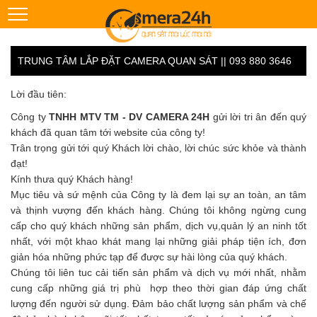
TRUNG TÂM LẮP ĐẶT CAMERA QUAN SÁT || 093 880 3646
Lời đầu tiên:
Công ty
TNHH MTV TM - DV CAMERA 24H
gửi lời tri ân đến quý
khách đã quan tâm tới website của công ty!
Trân trọng gửi tới quý Khách lời chào, lời chúc sức khỏe và thành
đạt!
Kính thưa quý Khách hàng!
Mục tiêu và sứ mệnh của Công ty là đem lại sự an toàn, an tâm
và thịnh vượng đến khách hàng. Chúng tôi không ngừng cung
cấp cho quý khách những sản phẩm, dịch vụ,quản lý an ninh tốt
nhất, với một khao khát mang lại những giải pháp tiện ích, đơn
giản hóa những phức tạp để được sự hài lòng của quý khách.
Chúng tôi liên tuc cải tiến sản phẩm và dịch vụ mới nhất, nhằm
cung cấp những giá trị phù hợp theo thời gian đáp ứng chất
lượng đến người sử dụng. Đảm bảo chất lượng sản phẩm và chế