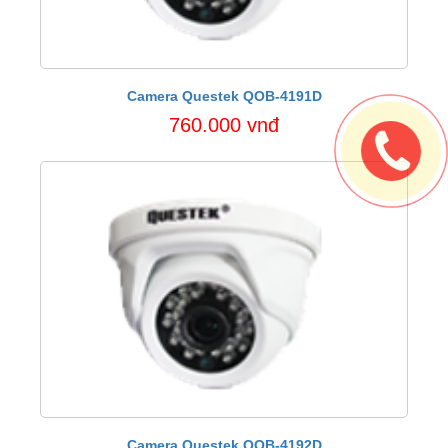
Camera Questek QOB-4191D
760.000 vnđ
Camera Questek QOB-4192D