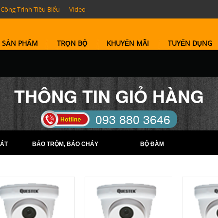
Công Trình Tiêu Biểu
Video
SẢN PHẨM
TRỌN BỘ
KHUYẾN MÃI
TUYỂN DỤNG
THÔNG TIN GIỎ HÀNG
093 880 3646
TELL: (0274) 6569422 -
ÁT
BÁO TRỘM, BÁO CHÁY
BỘ ĐÀM
(0274) 6569423