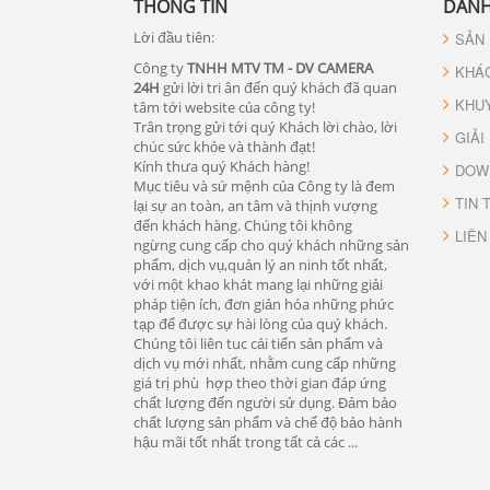
THÔNG TIN
DANH
Lời đầu tiên:
SẢN
Công ty
TNHH MTV TM - DV CAMERA
KHÁ
24H
gửi lời tri ân đến quý khách đã quan
KHU
tâm tới website của công ty!
Trân trọng gửi tới quý Khách lời chào, lời
GIẢI
chúc sức khỏe và thành đạt!
Kính thưa quý Khách hàng!
DOW
Mục tiêu và sứ mệnh của Công ty là đem
TIN 
lại sự an toàn, an tâm và thịnh vượng
đến khách hàng. Chúng tôi không
LIÊN
ngừng cung cấp cho quý khách những sản
phẩm, dịch vụ,quản lý an ninh tốt nhất,
với một khao khát mang lại những giải
pháp tiện ích, đơn giản hóa những phức
tạp để được sự hài lòng của quý khách.
Chúng tôi liên tuc cải tiến sản phẩm và
dịch vụ mới nhất, nhằm cung cấp những
giá trị phù hợp theo thời gian đáp ứng
chất lượng đến người sử dụng. Đảm bảo
chất lượng sản phẩm và chế độ bảo hành
hậu mãi tốt nhất trong tất cả các ...