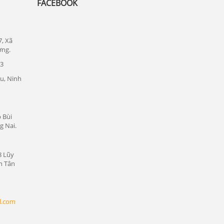
FACEBOOK
Đức
Lắp đặt camera quan sát tại quận 1
Lắp đặt camera quan sát tại quận tân bình
7, Xã
ơng.
Chuyên lắp đặt camera tại các khu công
23
nghiệp tại Bình Dương
u, Ninh
Lắp đặt camera quan sát tại Bàu Bàng,
Bình Dương
Lắp đặt camera quan sát tại Bến Cát,
 Bùi
Bình Dương
g Nai.
Lắp đặt camera quan sát tại Phú Giáo,
Bình Dương
8 Lũy
n Tân
Lắp đặt camera quan sát tại Dầu Tiếng,
Bình Dương
Lắp đặt camera quan sát tại Thủ Dầu
l.com
Một, Bình Dương
Lắp đặt camera quan sát tại Thuận An,