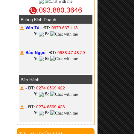
:093.880.3646
Phòng Kinh Doanh
Văn Tú
-
ĐT:
0979 637 113
Y:
S:
Bảo Ngọc
-
ĐT:
0938 47 48 29
Y:
S:
Bảo Hành
-
ĐT:
0274 6569 422
Y:
S:
-
ĐT:
0274 6569 423
Y:
S: