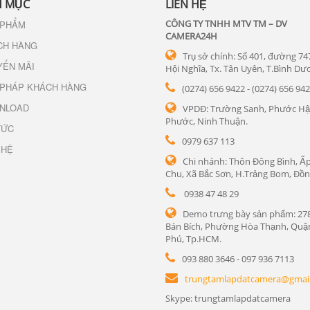
 MỤC
LIÊN HỆ
CÔNG TY TNHH MTV TM – DV
 PHẨM
CAMERA24H
CH HÀNG
Trụ sở chính: Số 401, đường 74
YẾN MÃI
Hội Nghĩa, Tx. Tân Uyên, T.Bình Dư
 PHÁP KHÁCH HÀNG
(0274) 656 9422 - (0274) 656 94
NLOAD
VPDĐ: Trường Sanh, Phước Hậ
Phước, Ninh Thuận.
TỨC
0979 637 113
 HỆ
Chi nhánh: Thôn Đông Bình, Ấp
Chu, Xã Bắc Sơn, H.Trảng Bom, Đồn
0938 47 48 29
Demo trưng bày sản phẩm: 27
Bán Bích, Phường Hòa Thạnh, Quậ
Phú, Tp.HCM.
093 880 3646 - 097 936 7113
trungtamlapdatcamera@gmai
Skype: trungtamlapdatcamera