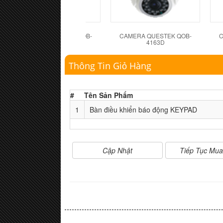
CAMERA QUESTEK QOB-
CAMERA QUESTEK QOB-
C
4162D
4163D
Thông Tin Giỏ Hàng
#
Tên Sản Phẩm
1
Bàn điều khiển báo động KEYPAD