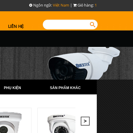
Ngôn ngữ:
Việt Nam
|
Giỏ hàng:
1
LIÊN HỆ
PHỤ KIỆN
SẢN PHẨM KHÁC