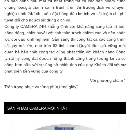
độ bảo hành hậu mãi tốt nhất trong tất cả các sản phẩm cùng
chủng loại,giá thành cạnh tranh trên thị trường,dịch vụ chuyên
nghiệp nhất 24/24h.Luôn đặt hàng đầu lợi ích và tiết kiệm chi phí
tuyệt đối cho người sử dụng dịch vụ.
Công ty CAMERA 24H khẳng định với khả năng sáng tạo trí tuệ,
năng động, nhiệt huyết với tinh thần trách nhiệm cao và nền nhân
lực dồi dào kinh nghiệm. Sẵn sàng thi công tất cả các công trình
có quy mô lớn, nhỏ trên 63 tỉnh thành.Quyết tâm giữ vững mối
quan hệ bền chặt cộng tác cùng phát triển với khách hàng.Công
ty rất hy vọng đạt được những thành công trong tương lai và cố
gắng hơn nữa với sự ủng hộ nhiệt tình của quý Khách đối với sự
phát triển bền vững của công ty.
Với phương châm “
Trân trọng phục vụ từng phút,từng giây”
SẢN PHẨM CAMERA MỚI NHẤT