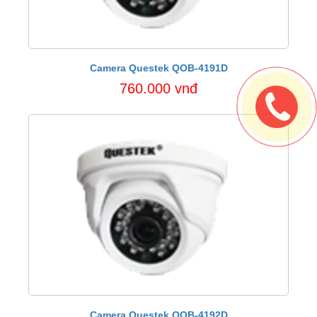
Camera Questek QOB-4191D
760.000 vnđ
Camera Questek QOB-4192D