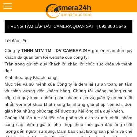
TRUNG TÂM LẮP ĐẶT CAMERA QUAN SÁT || 093 880 3646
Lời đầu tiên:
Công ty
TNHH MTV TM - DV CAMERA 24H
gửi lời tri ân đến quý
khách đã quan tâm tới website của công ty!
Trân trọng gửi tới quý Khách lời chào, lời chúc sức khỏe và thành
đạt!
Kính thưa quý Khách hàng!
Mục tiêu và sứ mệnh của Công ty là đem lại sự an toàn, an tâm
và thịnh vượng đến khách hàng. Chúng tôi không ngừng cung
cấp cho quý khách những sản phẩm, dịch vụ,quản lý an ninh tốt
nhất, với một khao khát mang lại những giải pháp tiện ích, đơn
giản hóa những phức tạp để được sự hài lòng của quý khách.
Chúng tôi liên tuc cải tiến sản phẩm và dịch vụ mới nhất, nhằm
cung cấp những giá trị phù hợp theo thời gian đáp ứng chất
lượng đến người sử dụng. Đảm bảo chất lượng sản phẩm và chế