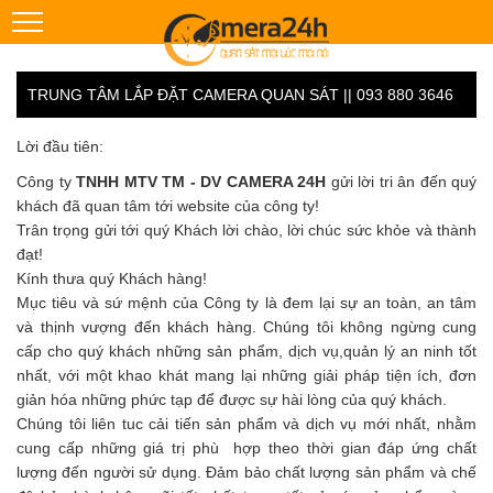
TRUNG TÂM LẮP ĐẶT CAMERA QUAN SÁT || 093 880 3646
Lời đầu tiên:
Công ty
TNHH MTV TM - DV CAMERA 24H
gửi lời tri ân đến quý
khách đã quan tâm tới website của công ty!
Trân trọng gửi tới quý Khách lời chào, lời chúc sức khỏe và thành
đạt!
Kính thưa quý Khách hàng!
Mục tiêu và sứ mệnh của Công ty là đem lại sự an toàn, an tâm
và thịnh vượng đến khách hàng. Chúng tôi không ngừng cung
cấp cho quý khách những sản phẩm, dịch vụ,quản lý an ninh tốt
nhất, với một khao khát mang lại những giải pháp tiện ích, đơn
giản hóa những phức tạp để được sự hài lòng của quý khách.
Chúng tôi liên tuc cải tiến sản phẩm và dịch vụ mới nhất, nhằm
cung cấp những giá trị phù hợp theo thời gian đáp ứng chất
lượng đến người sử dụng. Đảm bảo chất lượng sản phẩm và chế