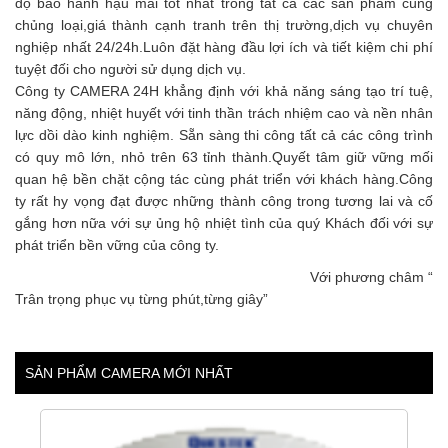
độ bảo hành hậu mãi tốt nhất trong tất cả các sản phẩm cùng
chủng loại,giá thành cạnh tranh trên thị trường,dịch vụ chuyên
nghiệp nhất 24/24h.Luôn đặt hàng đầu lợi ích và tiết kiệm chi phí
tuyệt đối cho người sử dụng dịch vụ.
Công ty CAMERA 24H khẳng định với khả năng sáng tạo trí tuệ,
năng động, nhiệt huyết với tinh thần trách nhiệm cao và nền nhân
lực dồi dào kinh nghiệm. Sẵn sàng thi công tất cả các công trình
có quy mô lớn, nhỏ trên 63 tỉnh thành.Quyết tâm giữ vững mối
quan hệ bền chặt cộng tác cùng phát triển với khách hàng.Công
ty rất hy vọng đạt được những thành công trong tương lai và cố
gắng hơn nữa với sự ủng hộ nhiệt tình của quý Khách đối với sự
phát triển bền vững của công ty.
Với phương châm “
Trân trọng phục vụ từng phút,từng giây”
SẢN PHẨM CAMERA MỚI NHẤT