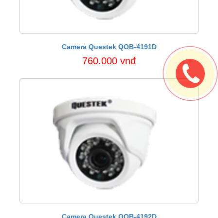
Camera Questek QOB-4191D
760.000 vnđ
Camera Questek QOB-4192D