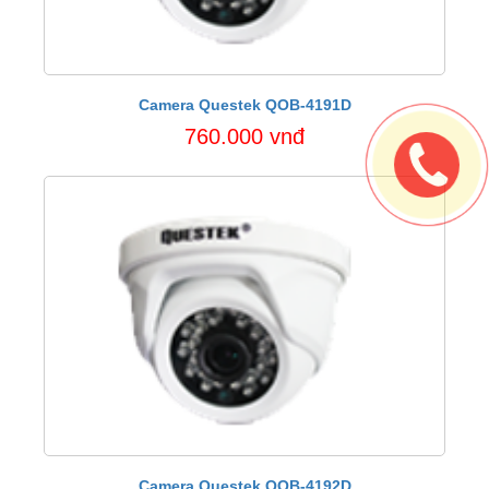
Camera Questek QOB-4191D
760.000 vnđ
Camera Questek QOB-4192D