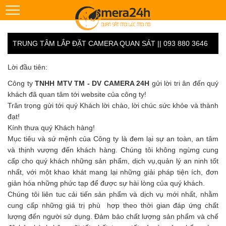
TRUNG TÂM LẮP ĐẶT CAMERA QUAN SÁT || 093 880 3646
Lời đầu tiên:
Công ty
TNHH MTV TM - DV CAMERA 24H
gửi lời tri ân đến quý
khách đã quan tâm tới website của công ty!
Trân trọng gửi tới quý Khách lời chào, lời chúc sức khỏe và thành
đạt!
Kính thưa quý Khách hàng!
Mục tiêu và sứ mệnh của Công ty là đem lại sự an toàn, an tâm
và thịnh vượng đến khách hàng. Chúng tôi không ngừng cung
cấp cho quý khách những sản phẩm, dịch vụ,quản lý an ninh tốt
nhất, với một khao khát mang lại những giải pháp tiện ích, đơn
giản hóa những phức tạp để được sự hài lòng của quý khách.
Chúng tôi liên tuc cải tiến sản phẩm và dịch vụ mới nhất, nhằm
cung cấp những giá trị phù hợp theo thời gian đáp ứng chất
lượng đến người sử dụng. Đảm bảo chất lượng sản phẩm và chế