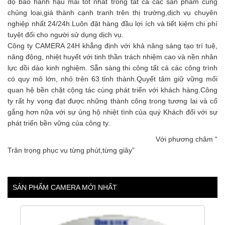
độ bảo hành hậu mãi tốt nhất trong tất cả các sản phẩm cùng
chủng loại,giá thành cạnh tranh trên thị trường,dịch vụ chuyên
nghiệp nhất 24/24h.Luôn đặt hàng đầu lợi ích và tiết kiệm chi phí
tuyệt đối cho người sử dụng dịch vụ.
Công ty CAMERA 24H khẳng định với khả năng sáng tạo trí tuệ,
năng động, nhiệt huyết với tinh thần trách nhiệm cao và nền nhân
lực dồi dào kinh nghiệm. Sẵn sàng thi công tất cả các công trình
có quy mô lớn, nhỏ trên 63 tỉnh thành.Quyết tâm giữ vững mối
quan hệ bền chặt cộng tác cùng phát triển với khách hàng.Công
ty rất hy vọng đạt được những thành công trong tương lai và cố
gắng hơn nữa với sự ủng hộ nhiệt tình của quý Khách đối với sự
phát triển bền vững của công ty.
Với phương châm “
Trân trọng phục vụ từng phút,từng giây”
SẢN PHẨM CAMERA MỚI NHẤT