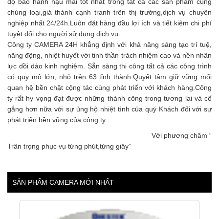
độ bảo hành hậu mãi tốt nhất trong tất cả các sản phẩm cùng
chủng loại,giá thành cạnh tranh trên thị trường,dịch vụ chuyên
nghiệp nhất 24/24h.Luôn đặt hàng đầu lợi ích và tiết kiệm chi phí
tuyệt đối cho người sử dụng dịch vụ.
Công ty CAMERA 24H khẳng định với khả năng sáng tạo trí tuệ,
năng động, nhiệt huyết với tinh thần trách nhiệm cao và nền nhân
lực dồi dào kinh nghiệm. Sẵn sàng thi công tất cả các công trình
có quy mô lớn, nhỏ trên 63 tỉnh thành.Quyết tâm giữ vững mối
quan hệ bền chặt cộng tác cùng phát triển với khách hàng.Công
ty rất hy vọng đạt được những thành công trong tương lai và cố
gắng hơn nữa với sự ủng hộ nhiệt tình của quý Khách đối với sự
phát triển bền vững của công ty.
Với phương châm “
Trân trọng phục vụ từng phút,từng giây”
SẢN PHẨM CAMERA MỚI NHẤT