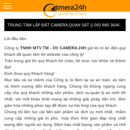
TRUNG TÂM LẮP ĐẶT CAMERA QUAN SÁT || 093 880 3646
Lời đầu tiên:
Công ty
TNHH MTV TM - DV CAMERA 24H
gửi lời tri ân đến quý
khách đã quan tâm tới website của công ty!
Trân trọng gửi tới quý Khách lời chào, lời chúc sức khỏe và thành
đạt!
Kính thưa quý Khách hàng!
Mục tiêu và sứ mệnh của Công ty là đem lại sự an toàn, an tâm
và thịnh vượng đến khách hàng. Chúng tôi không ngừng cung
cấp cho quý khách những sản phẩm, dịch vụ,quản lý an ninh tốt
nhất, với một khao khát mang lại những giải pháp tiện ích, đơn
giản hóa những phức tạp để được sự hài lòng của quý khách.
Chúng tôi liên tuc cải tiến sản phẩm và dịch vụ mới nhất, nhằm
cung cấp những giá trị phù hợp theo thời gian đáp ứng chất
lượng đến người sử dụng. Đảm bảo chất lượng sản phẩm và chế