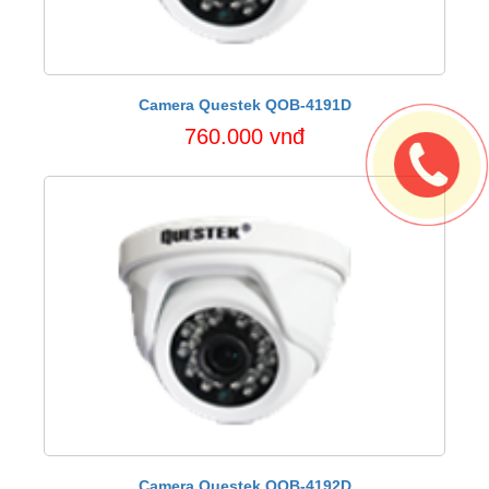
Camera Questek QOB-4191D
760.000 vnđ
Camera Questek QOB-4192D