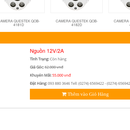
AMERA QUESTEK QOB-
CAMERA QUESTEK QOB-
CAMERA 
4181D
4182D
Nguồn 12V/2A
Tình Trạng:
Còn hàng
Giá Gốc:
62.000 vnđ
Khuyến Mãi:
55.000 vnđ
Đặt Hàng:
093 880 3646 Tell: (0274) 6569422 - (0274) 65694
Thêm vào Giỏ Hàng