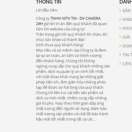
THÔNG TIN
DANH
Lời đầu tiên:
SẢN
Công ty
TNHH MTV TM - DV CAMERA
KHÁ
24H
gửi lời tri ân đến quý khách đã quan
KHU
tâm tới website của công ty!
Trân trọng gửi tới quý Khách lời chào, lời
GIẢI
chúc sức khỏe và thành đạt!
Kính thưa quý Khách hàng!
DOW
Mục tiêu và sứ mệnh của Công ty là đem
TIN 
lại sự an toàn, an tâm và thịnh vượng
đến khách hàng. Chúng tôi không
LIÊN
ngừng cung cấp cho quý khách những sản
phẩm, dịch vụ,quản lý an ninh tốt nhất,
với một khao khát mang lại những giải
pháp tiện ích, đơn giản hóa những phức
tạp để được sự hài lòng của quý khách.
Chúng tôi liên tuc cải tiến sản phẩm và
dịch vụ mới nhất, nhằm cung cấp những
giá trị phù hợp theo thời gian đáp ứng
chất lượng đến người sử dụng. Đảm bảo
chất lượng sản phẩm và chế độ bảo hành
hậu mãi tốt nhất trong tất cả các ...