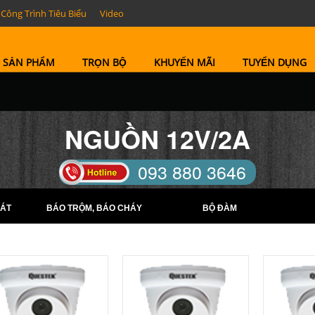
Công Trình Tiêu Biểu
Video
SẢN PHẨM
TRỌN BỘ
KHUYẾN MÃI
TUYỂN DỤNG
NGUỒN 12V/2A
093 880 3646
TELL: (0274) 6569422 -
ÁT
BÁO TRỘM, BÁO CHÁY
BỘ ĐÀM
(0274) 6569423