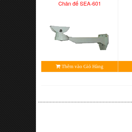
Chân đế SEA-601
Thêm vào Giỏ Hàng