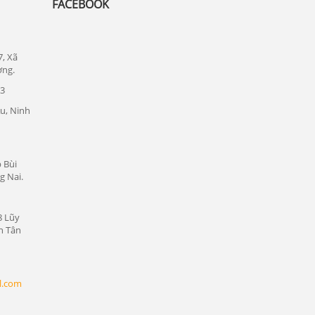
FACEBOOK
Lắp đặt camera quan sát tại quận tân bình
Chuyên lắp đặt camera tại các khu công
nghiệp tại Bình Dương
7, Xã
ơng.
Lắp đặt camera quan sát tại Bàu Bàng,
23
Bình Dương
u, Ninh
Lắp đặt camera quan sát tại Bến Cát,
Bình Dương
Lắp đặt camera quan sát tại Phú Giáo,
 Bùi
Bình Dương
g Nai.
Lắp đặt camera quan sát tại Dầu Tiếng,
Bình Dương
8 Lũy
n Tân
Lắp đặt camera quan sát tại Thủ Dầu
Một, Bình Dương
Lắp đặt camera quan sát tại Thuận An,
l.com
Bình Dương
Lắp đặt camera quan sát tại Dĩ An, Bình