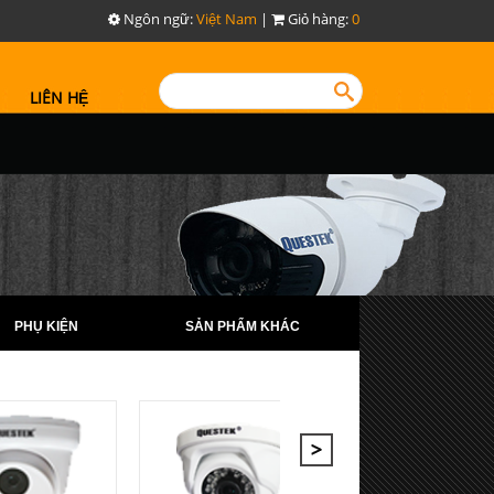
Ngôn ngữ:
Việt Nam
|
Giỏ hàng:
0
LIÊN HỆ
PHỤ KIỆN
SẢN PHẨM KHÁC