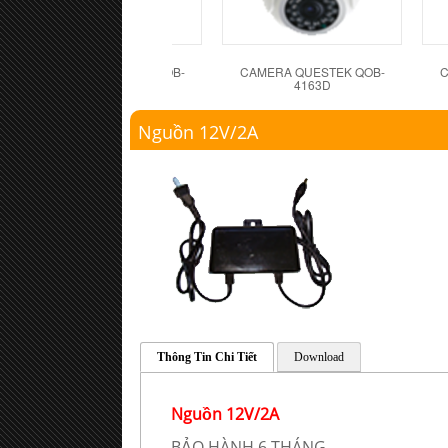
CAMERA QUESTEK QOB-
CAMERA QUESTEK QOB-
C
4162D
4163D
Nguồn 12V/2A
Thông Tin Chi Tiết
Download
Nguồn 12V/2A
BẢO HÀNH 6 THÁNG