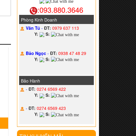
:093.880.3646
Phòng Kinh Doanh
Văn Tú
-
ĐT:
0979 637 113
Y:
S:
Bảo Ngọc
-
ĐT:
0938 47 48 29
Y:
S:
Bảo Hành
-
ĐT:
0274 6569 422
Y:
S:
-
ĐT:
0274 6569 423
Y:
S: