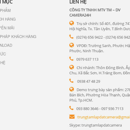
 MỤC
LIÊN HỆ
CÔNG TY TNHH MTV TM – DV
 PHẨM
CAMERA24H
CH HÀNG
Trụ sở chính: Số 401, đường 74
YẾN MÃI
Hội Nghĩa, Tx. Tân Uyên, T.Bình Dư
 PHÁP KHÁCH HÀNG
(0274) 656 9422 - (0274) 656 94
NLOAD
VPDĐ: Trường Sanh, Phước Hậ
Phước, Ninh Thuận.
TỨC
0979 637 113
 HỆ
Chi nhánh: Thôn Đông Bình, Ấp
Chu, Xã Bắc Sơn, H.Trảng Bom, Đồn
0938 47 48 29
Demo trưng bày sản phẩm: 27
Bán Bích, Phường Hòa Thạnh, Quậ
Phú, Tp.HCM.
093 880 3646 - 097 936 7113
trungtamlapdatcamera@gmai
Skype: trungtamlapdatcamera