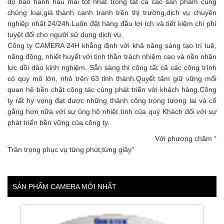
độ bảo hành hậu mãi tốt nhất trong tất cả các sản phẩm cùng
chủng loại,giá thành cạnh tranh trên thị trường,dịch vụ chuyên
nghiệp nhất 24/24h.Luôn đặt hàng đầu lợi ích và tiết kiệm chi phí
tuyệt đối cho người sử dụng dịch vụ.
Công ty CAMERA 24H khẳng định với khả năng sáng tạo trí tuệ,
năng động, nhiệt huyết với tinh thần trách nhiệm cao và nền nhân
lực dồi dào kinh nghiệm. Sẵn sàng thi công tất cả các công trình
có quy mô lớn, nhỏ trên 63 tỉnh thành.Quyết tâm giữ vững mối
quan hệ bền chặt cộng tác cùng phát triển với khách hàng.Công
ty rất hy vọng đạt được những thành công trong tương lai và cố
gắng hơn nữa với sự ủng hộ nhiệt tình của quý Khách đối với sự
phát triển bền vững của công ty.
Với phương châm “
Trân trọng phục vụ từng phút,từng giây”
SẢN PHẨM CAMERA MỚI NHẤT