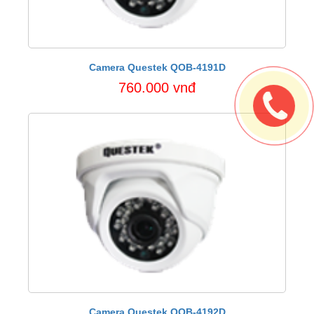
Camera Questek QOB-4191D
760.000 vnđ
Camera Questek QOB-4192D