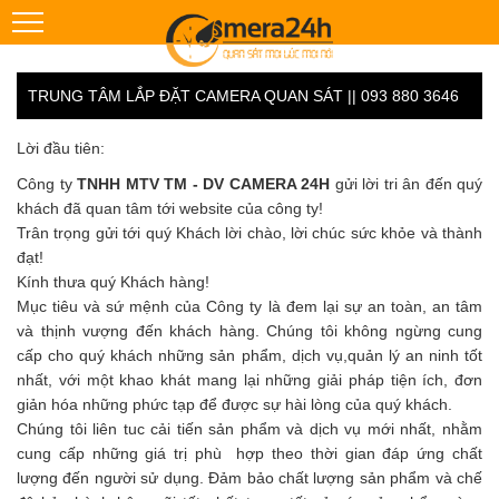
TRUNG TÂM LẮP ĐẶT CAMERA QUAN SÁT || 093 880 3646
Lời đầu tiên:
Công ty
TNHH MTV TM - DV CAMERA 24H
gửi lời tri ân đến quý
khách đã quan tâm tới website của công ty!
Trân trọng gửi tới quý Khách lời chào, lời chúc sức khỏe và thành
đạt!
Kính thưa quý Khách hàng!
Mục tiêu và sứ mệnh của Công ty là đem lại sự an toàn, an tâm
và thịnh vượng đến khách hàng. Chúng tôi không ngừng cung
cấp cho quý khách những sản phẩm, dịch vụ,quản lý an ninh tốt
nhất, với một khao khát mang lại những giải pháp tiện ích, đơn
giản hóa những phức tạp để được sự hài lòng của quý khách.
Chúng tôi liên tuc cải tiến sản phẩm và dịch vụ mới nhất, nhằm
cung cấp những giá trị phù hợp theo thời gian đáp ứng chất
lượng đến người sử dụng. Đảm bảo chất lượng sản phẩm và chế