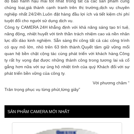
độ bảo hành hậu mãi tốt nhất trong tất cả các sản phẩm cùng
chủng loại,giá thành cạnh tranh trên thị trường,dịch vụ chuyên
nghiệp nhất 24/24h.Luôn đặt hàng đầu lợi ích và tiết kiệm chi phí
tuyệt đối cho người sử dụng dịch vụ.
Công ty CAMERA 24H khẳng định với khả năng sáng tạo trí tuệ,
năng động, nhiệt huyết với tinh thần trách nhiệm cao và nền nhân
lực dồi dào kinh nghiệm. Sẵn sàng thi công tất cả các công trình
có quy mô lớn, nhỏ trên 63 tỉnh thành.Quyết tâm giữ vững mối
quan hệ bền chặt cộng tác cùng phát triển với khách hàng.Công
ty rất hy vọng đạt được những thành công trong tương lai và cố
gắng hơn nữa với sự ủng hộ nhiệt tình của quý Khách đối với sự
phát triển bền vững của công ty.
Với phương châm “
Trân trọng phục vụ từng phút,từng giây”
SẢN PHẨM CAMERA MỚI NHẤT