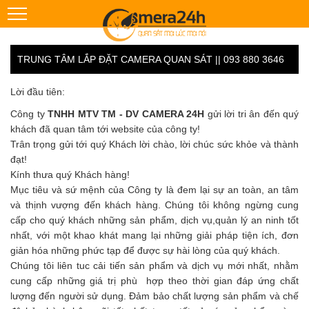
TRUNG TÂM LẮP ĐẶT CAMERA QUAN SÁT || 093 880 3646
Lời đầu tiên:
Công ty
TNHH MTV TM - DV CAMERA 24H
gửi lời tri ân đến quý
khách đã quan tâm tới website của công ty!
Trân trọng gửi tới quý Khách lời chào, lời chúc sức khỏe và thành
đạt!
Kính thưa quý Khách hàng!
Mục tiêu và sứ mệnh của Công ty là đem lại sự an toàn, an tâm
và thịnh vượng đến khách hàng. Chúng tôi không ngừng cung
cấp cho quý khách những sản phẩm, dịch vụ,quản lý an ninh tốt
nhất, với một khao khát mang lại những giải pháp tiện ích, đơn
giản hóa những phức tạp để được sự hài lòng của quý khách.
Chúng tôi liên tuc cải tiến sản phẩm và dịch vụ mới nhất, nhằm
cung cấp những giá trị phù hợp theo thời gian đáp ứng chất
lượng đến người sử dụng. Đảm bảo chất lượng sản phẩm và chế