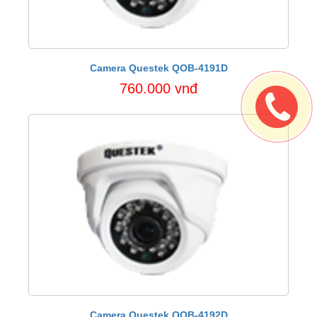
Camera Questek QOB-4191D
760.000 vnđ
Camera Questek QOB-4192D