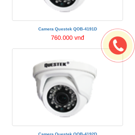
Camera Questek QOB-4191D
760.000 vnđ
Camera Questek QOB-4192D