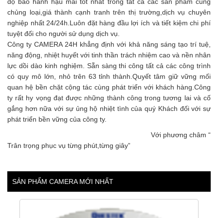
độ bảo hành hậu mãi tốt nhất trong tất cả các sản phẩm cùng
chủng loại,giá thành cạnh tranh trên thị trường,dịch vụ chuyên
nghiệp nhất 24/24h.Luôn đặt hàng đầu lợi ích và tiết kiệm chi phí
tuyệt đối cho người sử dụng dịch vụ.
Công ty CAMERA 24H khẳng định với khả năng sáng tạo trí tuệ,
năng động, nhiệt huyết với tinh thần trách nhiệm cao và nền nhân
lực dồi dào kinh nghiệm. Sẵn sàng thi công tất cả các công trình
có quy mô lớn, nhỏ trên 63 tỉnh thành.Quyết tâm giữ vững mối
quan hệ bền chặt cộng tác cùng phát triển với khách hàng.Công
ty rất hy vọng đạt được những thành công trong tương lai và cố
gắng hơn nữa với sự ủng hộ nhiệt tình của quý Khách đối với sự
phát triển bền vững của công ty.
Với phương châm “
Trân trọng phục vụ từng phút,từng giây”
SẢN PHẨM CAMERA MỚI NHẤT