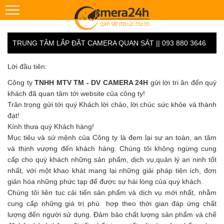
TRUNG TÂM LẮP ĐẶT CAMERA QUAN SÁT || 093 880 3646
Lời đầu tiên:
Công ty
TNHH MTV TM - DV CAMERA 24H
gửi lời tri ân đến quý
khách đã quan tâm tới website của công ty!
Trân trọng gửi tới quý Khách lời chào, lời chúc sức khỏe và thành
đạt!
Kính thưa quý Khách hàng!
Mục tiêu và sứ mệnh của Công ty là đem lại sự an toàn, an tâm
và thịnh vượng đến khách hàng. Chúng tôi không ngừng cung
cấp cho quý khách những sản phẩm, dịch vụ,quản lý an ninh tốt
nhất, với một khao khát mang lại những giải pháp tiện ích, đơn
giản hóa những phức tạp để được sự hài lòng của quý khách.
Chúng tôi liên tuc cải tiến sản phẩm và dịch vụ mới nhất, nhằm
cung cấp những giá trị phù hợp theo thời gian đáp ứng chất
lượng đến người sử dụng. Đảm bảo chất lượng sản phẩm và chế