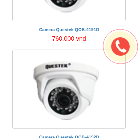
Camera Questek QOB-4191D
760.000 vnđ
Camera Questek QOB-4192D