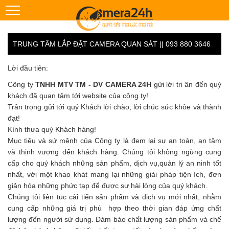
TRUNG TÂM LẮP ĐẶT CAMERA QUAN SÁT || 093 880 3646
Lời đầu tiên:
Công ty
TNHH MTV TM - DV CAMERA 24H
gửi lời tri ân đến quý
khách đã quan tâm tới website của công ty!
Trân trọng gửi tới quý Khách lời chào, lời chúc sức khỏe và thành
đạt!
Kính thưa quý Khách hàng!
Mục tiêu và sứ mệnh của Công ty là đem lại sự an toàn, an tâm
và thịnh vượng đến khách hàng. Chúng tôi không ngừng cung
cấp cho quý khách những sản phẩm, dịch vụ,quản lý an ninh tốt
nhất, với một khao khát mang lại những giải pháp tiện ích, đơn
giản hóa những phức tạp để được sự hài lòng của quý khách.
Chúng tôi liên tuc cải tiến sản phẩm và dịch vụ mới nhất, nhằm
cung cấp những giá trị phù hợp theo thời gian đáp ứng chất
lượng đến người sử dụng. Đảm bảo chất lượng sản phẩm và chế