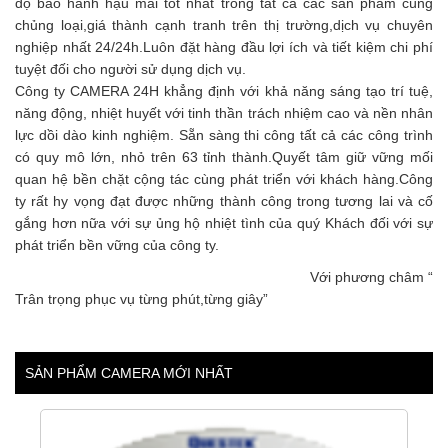
độ bảo hành hậu mãi tốt nhất trong tất cả các sản phẩm cùng
chủng loại,giá thành cạnh tranh trên thị trường,dịch vụ chuyên
nghiệp nhất 24/24h.Luôn đặt hàng đầu lợi ích và tiết kiệm chi phí
tuyệt đối cho người sử dụng dịch vụ.
Công ty CAMERA 24H khẳng định với khả năng sáng tạo trí tuệ,
năng động, nhiệt huyết với tinh thần trách nhiệm cao và nền nhân
lực dồi dào kinh nghiệm. Sẵn sàng thi công tất cả các công trình
có quy mô lớn, nhỏ trên 63 tỉnh thành.Quyết tâm giữ vững mối
quan hệ bền chặt cộng tác cùng phát triển với khách hàng.Công
ty rất hy vọng đạt được những thành công trong tương lai và cố
gắng hơn nữa với sự ủng hộ nhiệt tình của quý Khách đối với sự
phát triển bền vững của công ty.
Với phương châm “
Trân trọng phục vụ từng phút,từng giây”
SẢN PHẨM CAMERA MỚI NHẤT