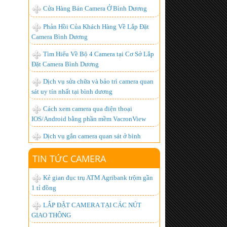
Camera Bình Dương
Tìm Hiểu Về Bộ 4 Camera tại Cơ Sở Lắp
Đặt Camera Bình Dương
Dịch vụ sửa chữa và bảo trì camera quan
sát uy tín nhất tại bình dương
Cách xem camera qua điện thoại
IOS/Android bằng phần mềm VacronView
Dịch vụ gắn camera quan sát ở bình
dương - uy tín, chất lượng cao
BỘ ĐÀM GIÁ RẺ, CHUYÊN DỤNG,
CHẤT LƯỢNG NHẤT HIỆN NAY
TIN TỨC CAMERA
Lắp đặt camera giá bao nhiêu là hợp lý
nhất ?
Kẻ gian đục trụ ATM Agribank trộm gần
1 tỉ đồng
Hơn 1.000 khách hàng đã trở thành
người tiêu dùng thông minh, còn bạn thì sao?
LẮP ĐẶT CAMERA TẠI CÁC NÚT
GIAO THÔNG
Lắp đặt camera quan sát góc rộng xem