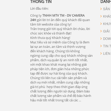
THÔNG TIN
DANH
Lời đầu tiên:
SẢN
Công ty
TNHH MTV TM - DV CAMERA
KHÁ
24H
gửi lời tri ân đến quý khách đã quan
KHU
tâm tới website của công ty!
Trân trọng gửi tới quý Khách lời chào, lời
GIẢI
chúc sức khỏe và thành đạt!
Kính thưa quý Khách hàng!
DOW
Mục tiêu và sứ mệnh của Công ty là đem
TIN 
lại sự an toàn, an tâm và thịnh vượng
đến khách hàng. Chúng tôi không
LIÊN
ngừng cung cấp cho quý khách những sản
phẩm, dịch vụ,quản lý an ninh tốt nhất,
với một khao khát mang lại những giải
pháp tiện ích, đơn giản hóa những phức
tạp để được sự hài lòng của quý khách.
Chúng tôi liên tuc cải tiến sản phẩm và
dịch vụ mới nhất, nhằm cung cấp những
giá trị phù hợp theo thời gian đáp ứng
chất lượng đến người sử dụng. Đảm bảo
chất lượng sản phẩm và chế độ bảo hành
hậu mãi tốt nhất trong tất cả các ...