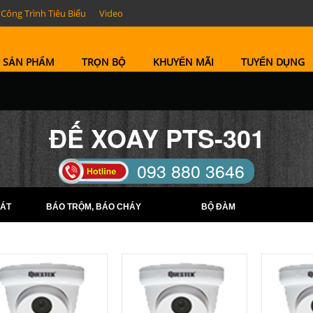
Công Trình Tiêu Biểu
Video
SẢN PHẨM
TRỌN BỘ
KHUYẾN MÃI
TUYỂN DỤNG
ĐẾ XOAY PTS-301
093 880 3646
TELL: (0274) 6569422 -
ÁT
BÁO TRỘM, BÁO CHÁY
BỘ ĐÀM
(0274) 6569423