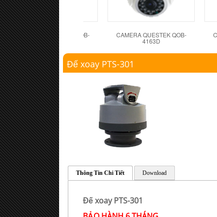
CAMERA QUESTEK QOB-
CAMERA QUESTEK QOB-
C
4162D
4163D
Đế xoay PTS-301
Thông Tin Chi Tiết
Download
Đế xoay PTS-301
BẢO HÀNH 6 THÁNG