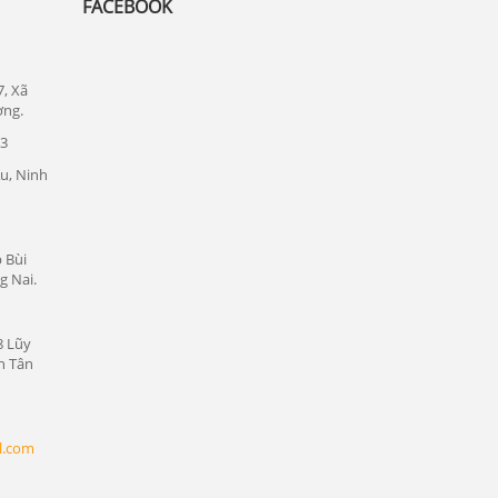
FACEBOOK
Lắp đặt camera quan sát tại quận Thủ
Đức
Lắp đặt camera quan sát tại quận 1
7, Xã
ơng.
Lắp đặt camera quan sát tại quận tân bình
23
Chuyên lắp đặt camera tại các khu công
u, Ninh
nghiệp tại Bình Dương
Lắp đặt camera quan sát tại Bàu Bàng,
Bình Dương
 Bùi
g Nai.
Lắp đặt camera quan sát tại Bến Cát,
Bình Dương
Lắp đặt camera quan sát tại Phú Giáo,
8 Lũy
n Tân
Bình Dương
Lắp đặt camera quan sát tại Dầu Tiếng,
Bình Dương
l.com
Lắp đặt camera quan sát tại Thủ Dầu
Một, Bình Dương