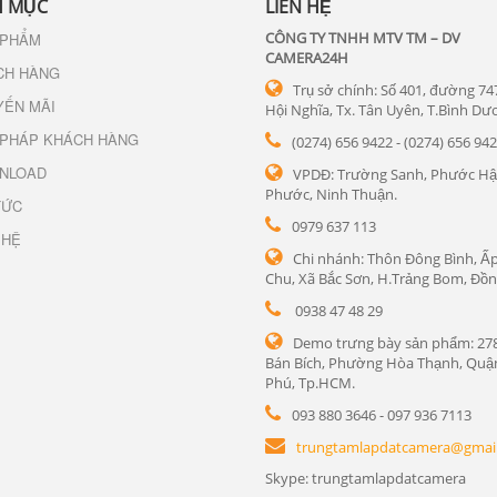
 MỤC
LIÊN HỆ
CÔNG TY TNHH MTV TM – DV
 PHẨM
CAMERA24H
CH HÀNG
Trụ sở chính: Số 401, đường 74
YẾN MÃI
Hội Nghĩa, Tx. Tân Uyên, T.Bình Dư
 PHÁP KHÁCH HÀNG
(0274) 656 9422 - (0274) 656 94
NLOAD
VPDĐ: Trường Sanh, Phước Hậ
Phước, Ninh Thuận.
TỨC
0979 637 113
 HỆ
Chi nhánh: Thôn Đông Bình, Ấp
Chu, Xã Bắc Sơn, H.Trảng Bom, Đồn
0938 47 48 29
Demo trưng bày sản phẩm: 27
Bán Bích, Phường Hòa Thạnh, Quậ
Phú, Tp.HCM.
093 880 3646 - 097 936 7113
trungtamlapdatcamera@gmai
Skype: trungtamlapdatcamera