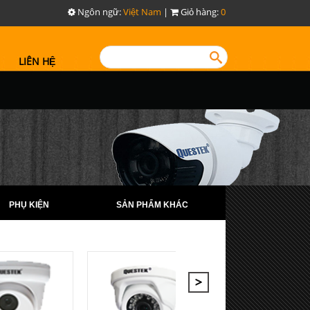
Ngôn ngữ:
Việt Nam
|
Giỏ hàng:
0
LIÊN HỆ
PHỤ KIỆN
SẢN PHẨM KHÁC