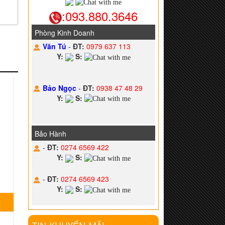
:093.880.3646
Phòng Kinh Doanh
Văn Tú
-
ĐT:
0979 637 113
Y:
S:
Bảo Ngọc
-
ĐT:
0938 47 48 29
Y:
S:
Bảo Hành
-
ĐT:
0274 6569 422
Y:
S:
-
ĐT:
0274 6569 423
Y:
S: