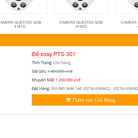
AMERA QUESTEK QOB-
CAMERA QUESTEK QOB-
CAMERA 
4181D
4182D
Đế xoay PTS-301
Tình Trạng:
Còn hàng
Giá Gốc:
1.400.000 vnđ
Khuyến Mãi:
1.200.000 vnđ
Đặt Hàng:
093 880 3646 Tell: (0274) 6569422 - (0274) 65694
Thêm vào Giỏ Hàng