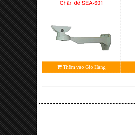
Chân đế SEA-601
Thêm vào Giỏ Hàng