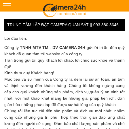
TRUNG TÂM LẮP ĐẶT CAMERA QUAN SÁT || 093 880 3646
Lời đầu tiên:
Công ty
TNHH MTV TM - DV CAMERA 24H
gửi lời tri ân đến quý
khách đã quan tâm tới website của công ty!
Trân trọng gửi tới quý Khách lời chào, lời chúc sức khỏe và thành
đạt!
Kính thưa quý Khách hàng!
Mục tiêu và sứ mệnh của Công ty là đem lại sự an toàn, an tâm
và thịnh vượng đến khách hàng. Chúng tôi không ngừng cung
cấp cho quý khách những sản phẩm, dịch vụ,quản lý an ninh tốt
nhất, với một khao khát mang lại những giải pháp tiện ích, đơn
giản hóa những phức tạp để được sự hài lòng của quý khách.
Chúng tôi liên tuc cải tiến sản phẩm và dịch vụ mới nhất, nhằm
cung cấp những giá trị phù hợp theo thời gian đáp ứng chất
lượng đến người sử dụng. Đảm bảo chất lượng sản phẩm và chế