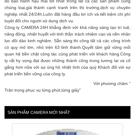
độ bảo hành hậu mãi tốt nhất trong tất cả các sản phẩm cùng
chủng loại,giá thành cạnh tranh trên thị trường,dịch vụ chuyên
nghiệp nhất 24/24h.Luôn đặt hàng đầu lợi ích và tiết kiệm chi phí
tuyệt đối cho người sử dụng dịch vụ.
Công ty CAMERA 24H khẳng định với khả năng sáng tạo trí tuệ,
năng động, nhiệt huyết với tinh thần trách nhiệm cao và nền nhân
lực dồi dào kinh nghiệm. Sẵn sàng thi công tất cả các công trình
có quy mô lớn, nhỏ trên 63 tỉnh thành.Quyết tâm giữ vững mối
quan hệ bền chặt cộng tác cùng phát triển với khách hàng.Công
ty rất hy vọng đạt được những thành công trong tương lai và cố
gắng hơn nữa với sự ủng hộ nhiệt tình của quý Khách đối với sự
phát triển bền vững của công ty.
Với phương châm “
Trân trọng phục vụ từng phút,từng giây”
SẢN PHẨM CAMERA MỚI NHẤT