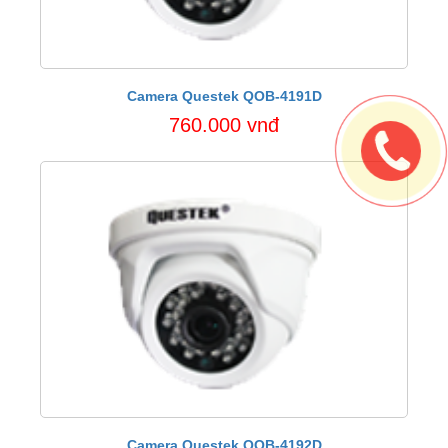
Camera Questek QOB-4191D
760.000 vnđ
Camera Questek QOB-4192D