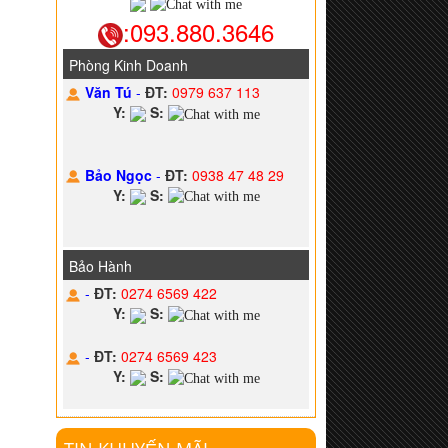
:093.880.3646
Phòng Kinh Doanh
Văn Tú
-
ĐT:
0979 637 113
Y:
S:
Bảo Ngọc
-
ĐT:
0938 47 48 29
Y:
S:
Bảo Hành
-
ĐT:
0274 6569 422
Y:
S:
-
ĐT:
0274 6569 423
Y:
S: