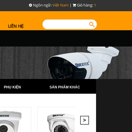
Ngôn ngữ:
Việt Nam
|
Giỏ hàng:
1
LIÊN HỆ
PHỤ KIỆN
SẢN PHẨM KHÁC