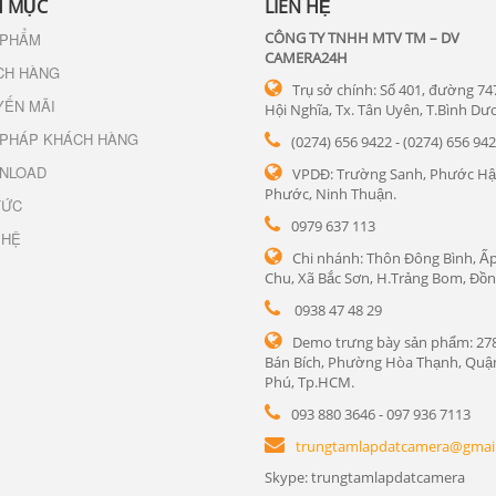
 MỤC
LIÊN HỆ
CÔNG TY TNHH MTV TM – DV
 PHẨM
CAMERA24H
CH HÀNG
Trụ sở chính: Số 401, đường 74
YẾN MÃI
Hội Nghĩa, Tx. Tân Uyên, T.Bình Dư
 PHÁP KHÁCH HÀNG
(0274) 656 9422 - (0274) 656 94
NLOAD
VPDĐ: Trường Sanh, Phước Hậ
Phước, Ninh Thuận.
TỨC
0979 637 113
 HỆ
Chi nhánh: Thôn Đông Bình, Ấp
Chu, Xã Bắc Sơn, H.Trảng Bom, Đồn
0938 47 48 29
Demo trưng bày sản phẩm: 27
Bán Bích, Phường Hòa Thạnh, Quậ
Phú, Tp.HCM.
093 880 3646 - 097 936 7113
trungtamlapdatcamera@gmai
Skype: trungtamlapdatcamera