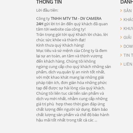
THÔNG TIN
DANH
Lời đầu tiên:
SẢN
Công ty
TNHH MTV TM - DV CAMERA
KHÁ
24H
gửi lời tri ân đến quý khách đã quan
KHU
tâm tới website của công ty!
Trân trọng gửi tới quý Khách lời chào, lời
GIẢI
chúc sức khỏe và thành đạt!
Kính thưa quý Khách hàng!
DOW
Mục tiêu và sứ mệnh của Công ty là đem
TIN 
lại sự an toàn, an tâm và thịnh vượng
đến khách hàng. Chúng tôi không
LIÊN
ngừng cung cấp cho quý khách những sản
phẩm, dịch vụ,quản lý an ninh tốt nhất,
với một khao khát mang lại những giải
pháp tiện ích, đơn giản hóa những phức
tạp để được sự hài lòng của quý khách.
Chúng tôi liên tuc cải tiến sản phẩm và
dịch vụ mới nhất, nhằm cung cấp những
giá trị phù hợp theo thời gian đáp ứng
chất lượng đến người sử dụng. Đảm bảo
chất lượng sản phẩm và chế độ bảo hành
hậu mãi tốt nhất trong tất cả các ...