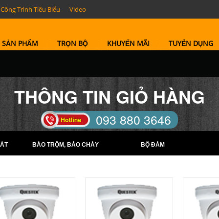
Công Trình Tiêu Biểu
Video
SẢN PHẨM
TRỌN BỘ
KHUYẾN MÃI
TUYỂN DỤNG
THÔNG TIN GIỎ HÀNG
093 880 3646
TELL: (0274) 6569422 -
ÁT
BÁO TRỘM, BÁO CHÁY
BỘ ĐÀM
(0274) 6569423