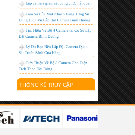
Lắp đặt camera quan sát góc rộng xem
Lắp camera giám sát công chức hải quan
được qua mạng từ xa
Tâm Sự Của Một Khách Hàng Từng Sử
Chuyên Lắp đặt camera tại kcn đồng nai
Dụng Dịch Vụ Lắp Đặt Camera Bình Dương
- chất lượng nhất
Tìm Hiểu Về Bộ 4 Camera tại Cơ Sở Lắp
Lắp đặt camera quan sát giá rẻ tại Đồng
Đặt Camera Bình Dương
Nai
Lý Do Bạn Nên Lắp Đặt Camera Quan
Camera IP là gì? Ưu điểm của camera ip?
Sát Trước Sảnh Cửa Hàng.
lắp đặt camera giá rẻ tphcm, lắp đặt
Giới Thiệu Về Bộ 8 Camera Cho Diện
camera tphcm
Tích Theo Dõi Rộng
Lắp đặt truyền hình k+, Lắp đặt k+
THỐNG KÊ TRUY CẬP
Lắp đặt camera tại công ty ValiExo
Lắp Đặt Camera công ty S.G tại Bình
Dương
Lắp đặt camera tại bình dương
Lắp Đặt Camera Bình Dương