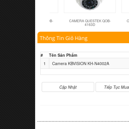
CAMERA QUESTEK QOB-
CAMERA QUESTEK QOB-
C
4162D
4163D
Thông Tin Giỏ Hàng
#
Tên Sản Phẩm
1
Camera KBVISION KH-N4002A