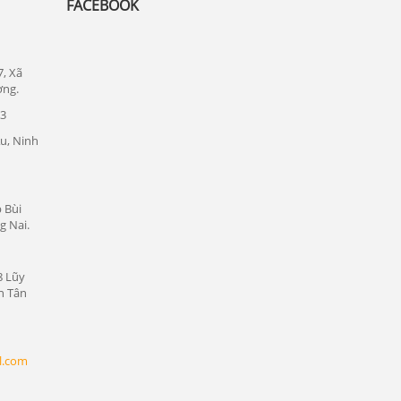
FACEBOOK
Lắp đặt camera quan sát tại quận 7
Lắp đặt camera quan sát tại quận Thủ
Đức
7, Xã
Lắp đặt camera quan sát tại quận 1
ơng.
23
Lắp đặt camera quan sát tại quận tân bình
u, Ninh
Chuyên lắp đặt camera tại các khu công
nghiệp tại Bình Dương
Lắp đặt camera quan sát tại Bàu Bàng,
 Bùi
Bình Dương
g Nai.
Lắp đặt camera quan sát tại Bến Cát,
Bình Dương
8 Lũy
n Tân
Lắp đặt camera quan sát tại Phú Giáo,
Bình Dương
Lắp đặt camera quan sát tại Dầu Tiếng,
l.com
Bình Dương
Lắp đặt camera quan sát tại Thủ Dầu