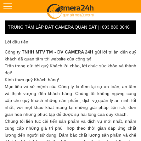
TRUNG TÂM LẮP ĐẶT CAMERA QUAN SÁT || 093 880 3646
Lời đầu tiên:
Công ty
TNHH MTV TM - DV CAMERA 24H
gửi lời tri ân đến quý
khách đã quan tâm tới website của công ty!
Trân trọng gửi tới quý Khách lời chào, lời chúc sức khỏe và thành
đạt!
Kính thưa quý Khách hàng!
Mục tiêu và sứ mệnh của Công ty là đem lại sự an toàn, an tâm
và thịnh vượng đến khách hàng. Chúng tôi không ngừng cung
cấp cho quý khách những sản phẩm, dịch vụ,quản lý an ninh tốt
nhất, với một khao khát mang lại những giải pháp tiện ích, đơn
giản hóa những phức tạp để được sự hài lòng của quý khách.
Chúng tôi liên tuc cải tiến sản phẩm và dịch vụ mới nhất, nhằm
cung cấp những giá trị phù hợp theo thời gian đáp ứng chất
lượng đến người sử dụng. Đảm bảo chất lượng sản phẩm và chế