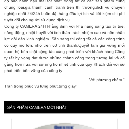
độ bảo hành hậu mãi tốt nhất trong tất cả các sản phẩm cùng
chủng loại,giá thành cạnh tranh trên thị trường,dịch vụ chuyên
nghiệp nhất 24/24h.Luôn đặt hàng đầu lợi ích và tiết kiệm chi phí
tuyệt đối cho người sử dụng dịch vụ.
Công ty CAMERA 24H khẳng định với khả năng sáng tạo trí tuệ,
năng động, nhiệt huyết với tinh thần trách nhiệm cao và nền nhân
lực dồi dào kinh nghiệm. Sẵn sàng thi công tất cả các công trình
có quy mô lớn, nhỏ trên 63 tỉnh thành.Quyết tâm giữ vững mối
quan hệ bền chặt cộng tác cùng phát triển với khách hàng.Công
ty rất hy vọng đạt được những thành công trong tương lai và cố
gắng hơn nữa với sự ủng hộ nhiệt tình của quý Khách đối với sự
phát triển bền vững của công ty.
Với phương châm “
Trân trọng phục vụ từng phút,từng giây”
SẢN PHẨM CAMERA MỚI NHẤT