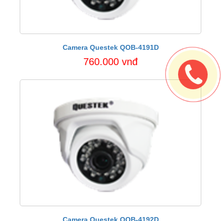
Camera Questek QOB-4191D
760.000 vnđ
Camera Questek QOB-4192D