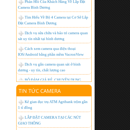
Đặt Camera Bình Dương
Dịch vụ sửa chữa và bảo trì camera quan
sát uy tín nhất tại bình dương
Cách xem camera qua điện thoại
IOS/Android bằng phần mềm VacronView
Dịch vụ gắn camera quan sát ở bình
dương - uy tín, chất lượng cao
BỘ ĐÀM GIÁ RẺ, CHUYÊN DỤNG,
CHẤT LƯỢNG NHẤT HIỆN NAY
Lắp đặt camera giá bao nhiêu là hợp lý
nhất ?
TIN TỨC CAMERA
Hơn 1.000 khách hàng đã trở thành
người tiêu dùng thông minh, còn bạn thì sao?
Kẻ gian đục trụ ATM Agribank trộm gần
1 tỉ đồng
Lắp đặt camera quan sát góc rộng xem
được qua mạng từ xa
LẮP ĐẶT CAMERA TẠI CÁC NÚT
GIAO THÔNG
Chuyên Lắp đặt camera tại kcn đồng nai