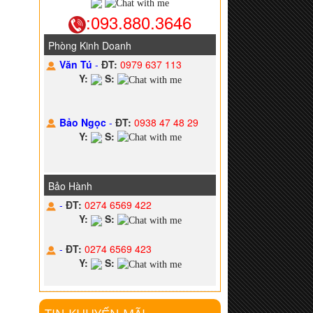
:093.880.3646
Phòng Kinh Doanh
Văn Tú
-
ĐT:
0979 637 113
Y:
S:
Bảo Ngọc
-
ĐT:
0938 47 48 29
Y:
S:
Bảo Hành
-
ĐT:
0274 6569 422
Y:
S:
-
ĐT:
0274 6569 423
Y:
S: