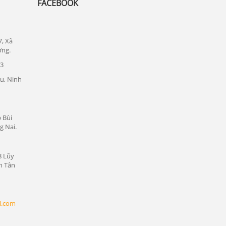
FACEBOOK
Lắp đặt camera quan sát tại quận 1
Lắp đặt camera quan sát tại quận tân bình
7, Xã
Chuyên lắp đặt camera tại các khu công
ơng.
nghiệp tại Bình Dương
23
Lắp đặt camera quan sát tại Bàu Bàng,
u, Ninh
Bình Dương
Lắp đặt camera quan sát tại Bến Cát,
Bình Dương
 Bùi
g Nai.
Lắp đặt camera quan sát tại Phú Giáo,
Bình Dương
8 Lũy
Lắp đặt camera quan sát tại Dầu Tiếng,
n Tân
Bình Dương
Lắp đặt camera quan sát tại Thủ Dầu
Một, Bình Dương
l.com
Lắp đặt camera quan sát tại Thuận An,
Bình Dương