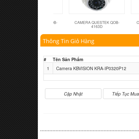
CAMERA QUESTEK QOB-
CAMERA QUESTEK QOB-
C
4162D
4163D
Thông Tin Giỏ Hàng
#
Tên Sản Phẩm
1
Camera KBVISION KRA-IP0320P12