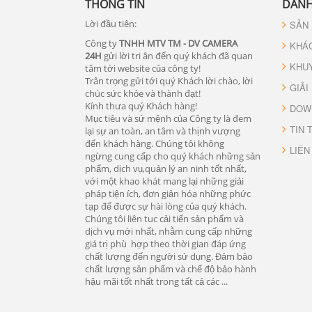
THÔNG TIN
DANH
Lời đầu tiên:
SẢN
Công ty
TNHH MTV TM - DV CAMERA
KHÁ
24H
gửi lời tri ân đến quý khách đã quan
KHU
tâm tới website của công ty!
Trân trọng gửi tới quý Khách lời chào, lời
GIẢI
chúc sức khỏe và thành đạt!
Kính thưa quý Khách hàng!
DOW
Mục tiêu và sứ mệnh của Công ty là đem
TIN 
lại sự an toàn, an tâm và thịnh vượng
đến khách hàng. Chúng tôi không
LIÊN
ngừng cung cấp cho quý khách những sản
phẩm, dịch vụ,quản lý an ninh tốt nhất,
với một khao khát mang lại những giải
pháp tiện ích, đơn giản hóa những phức
tạp để được sự hài lòng của quý khách.
Chúng tôi liên tuc cải tiến sản phẩm và
dịch vụ mới nhất, nhằm cung cấp những
giá trị phù hợp theo thời gian đáp ứng
chất lượng đến người sử dụng. Đảm bảo
chất lượng sản phẩm và chế độ bảo hành
hậu mãi tốt nhất trong tất cả các ...