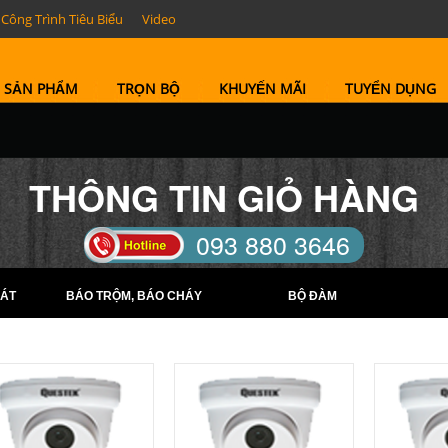
Công Trình Tiêu Biểu
Video
SẢN PHẨM
TRỌN BỘ
KHUYẾN MÃI
TUYỂN DỤNG
THÔNG TIN GIỎ HÀNG
093 880 3646
TELL: (0274) 6569422 -
ÁT
BÁO TRỘM, BÁO CHÁY
BỘ ĐÀM
(0274) 6569423