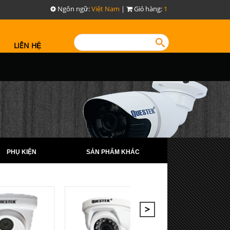
Ngôn ngữ:
Việt Nam
|
Giỏ hàng:
1
LIÊN HỆ
PHỤ KIỆN
SẢN PHẨM KHÁC