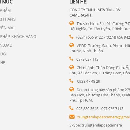
 MỤC
LIÊN HỆ
CÔNG TY TNHH MTV TM – DV
 PHẨM
CAMERA24H
CH HÀNG
Trụ sở chính: Số 401, đường 74
YẾN MÃI
Hội Nghĩa, Tx. Tân Uyên, T.Bình Dư
 PHÁP KHÁCH HÀNG
(0274) 656 9422 - (0274) 656 94
NLOAD
VPDĐ: Trường Sanh, Phước Hậ
Phước, Ninh Thuận.
TỨC
0979 637 113
 HỆ
Chi nhánh: Thôn Đông Bình, Ấp
Chu, Xã Bắc Sơn, H.Trảng Bom, Đồn
0938 47 48 29
Demo trưng bày sản phẩm: 27
Bán Bích, Phường Hòa Thạnh, Quậ
Phú, Tp.HCM.
093 880 3646 - 097 936 7113
trungtamlapdatcamera@gmai
Skype: trungtamlapdatcamera