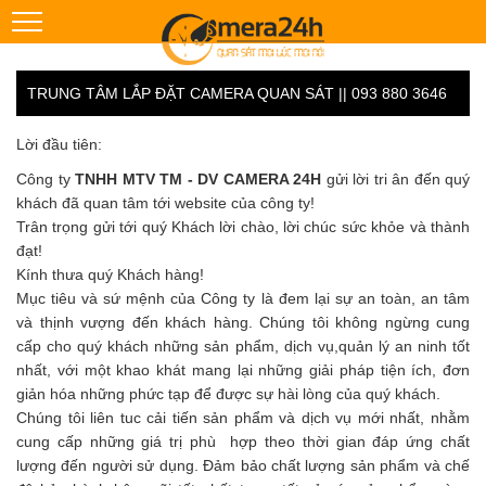
TRUNG TÂM LẮP ĐẶT CAMERA QUAN SÁT || 093 880 3646
Lời đầu tiên:
Công ty
TNHH MTV TM - DV CAMERA 24H
gửi lời tri ân đến quý
khách đã quan tâm tới website của công ty!
Trân trọng gửi tới quý Khách lời chào, lời chúc sức khỏe và thành
đạt!
Kính thưa quý Khách hàng!
Mục tiêu và sứ mệnh của Công ty là đem lại sự an toàn, an tâm
và thịnh vượng đến khách hàng. Chúng tôi không ngừng cung
cấp cho quý khách những sản phẩm, dịch vụ,quản lý an ninh tốt
nhất, với một khao khát mang lại những giải pháp tiện ích, đơn
giản hóa những phức tạp để được sự hài lòng của quý khách.
Chúng tôi liên tuc cải tiến sản phẩm và dịch vụ mới nhất, nhằm
cung cấp những giá trị phù hợp theo thời gian đáp ứng chất
lượng đến người sử dụng. Đảm bảo chất lượng sản phẩm và chế