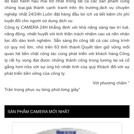
độ bảo hành hậu mãi tốt nhất trong tất cả các sản phẩm cùng
chủng loại,giá thành cạnh tranh trên thị trường,dịch vụ chuyên
nghiệp nhất 24/24h.Luôn đặt hàng đầu lợi ích và tiết kiệm chi phí
tuyệt đối cho người sử dụng dịch vụ.
Công ty CAMERA 24H khẳng định với khả năng sáng tạo trí tuệ,
năng động, nhiệt huyết với tinh thần trách nhiệm cao và nền nhân
lực dồi dào kinh nghiệm. Sẵn sàng thi công tất cả các công trình
có quy mô lớn, nhỏ trên 63 tỉnh thành.Quyết tâm giữ vững mối
quan hệ bền chặt cộng tác cùng phát triển với khách hàng.Công
ty rất hy vọng đạt được những thành công trong tương lai và cố
gắng hơn nữa với sự ủng hộ nhiệt tình của quý Khách đối với sự
phát triển bền vững của công ty.
Với phương châm “
Trân trọng phục vụ từng phút,từng giây”
SẢN PHẨM CAMERA MỚI NHẤT