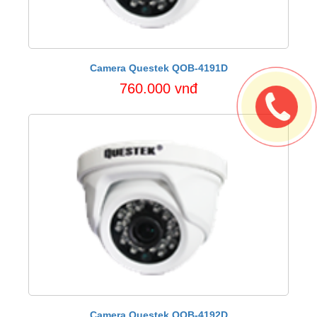
Camera Questek QOB-4191D
760.000 vnđ
Camera Questek QOB-4192D