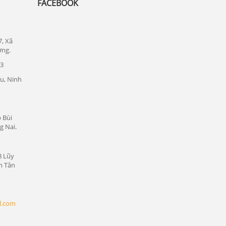
FACEBOOK
Lắp đặt camera quan sát tại quận Thủ
Đức
Lắp đặt camera quan sát tại quận 1
7, Xã
ơng.
Lắp đặt camera quan sát tại quận tân bình
23
Chuyên lắp đặt camera tại các khu công
u, Ninh
nghiệp tại Bình Dương
Lắp đặt camera quan sát tại Bàu Bàng,
Bình Dương
 Bùi
g Nai.
Lắp đặt camera quan sát tại Bến Cát,
Bình Dương
Lắp đặt camera quan sát tại Phú Giáo,
8 Lũy
n Tân
Bình Dương
Lắp đặt camera quan sát tại Dầu Tiếng,
Bình Dương
l.com
Lắp đặt camera quan sát tại Thủ Dầu
Một, Bình Dương