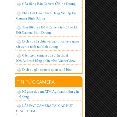
Camera Bình Dương
Tìm Hiểu Về Bộ 4 Camera tại Cơ Sở Lắp
Đặt Camera Bình Dương
Dịch vụ sửa chữa và bảo trì camera quan
sát uy tín nhất tại bình dương
Cách xem camera qua điện thoại
IOS/Android bằng phần mềm VacronView
Dịch vụ gắn camera quan sát ở bình
dương - uy tín, chất lượng cao
BỘ ĐÀM GIÁ RẺ, CHUYÊN DỤNG,
CHẤT LƯỢNG NHẤT HIỆN NAY
TIN TỨC CAMERA
Lắp đặt camera giá bao nhiêu là hợp lý
nhất ?
Kẻ gian đục trụ ATM Agribank trộm gần
1 tỉ đồng
Hơn 1.000 khách hàng đã trở thành
người tiêu dùng thông minh, còn bạn thì sao?
LẮP ĐẶT CAMERA TẠI CÁC NÚT
GIAO THÔNG
Lắp đặt camera quan sát góc rộng xem