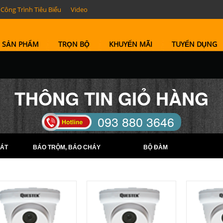
Công Trình Tiêu Biểu
Video
SẢN PHẨM
TRỌN BỘ
KHUYẾN MÃI
TUYỂN DỤNG
THÔNG TIN GIỎ HÀNG
093 880 3646
TELL: (0274) 6569422 -
ÁT
BÁO TRỘM, BÁO CHÁY
BỘ ĐÀM
(0274) 6569423