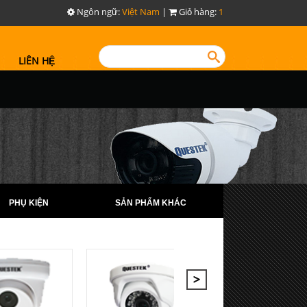
Ngôn ngữ:
Việt Nam
|
Giỏ hàng:
1
LIÊN HỆ
PHỤ KIỆN
SẢN PHẨM KHÁC