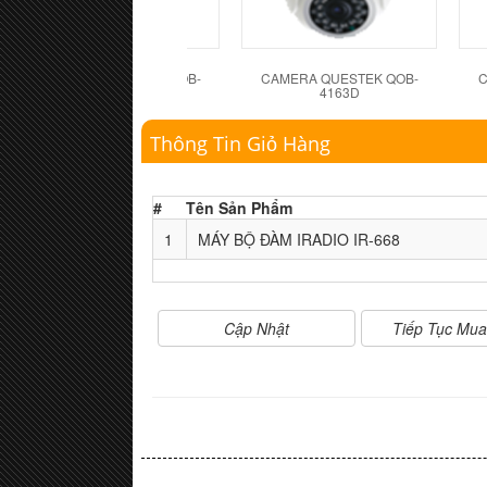
CAMERA QUESTEK QOB-
CAMERA QUESTEK QOB-
C
4162D
4163D
Thông Tin Giỏ Hàng
#
Tên Sản Phẩm
1
MÁY BỘ ĐÀM IRADIO IR-668