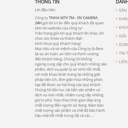
THÔNG TIN
DANH
Lời đầu tiên:
SẢN
Công ty
TNHH MTV TM - DV CAMERA
KHÁ
24H
gửi lời tri ân đến quý khách đã quan
KHU
tâm tới website của công ty!
Trân trọng gửi tới quý Khách lời chào, lời
GIẢI
chúc sức khỏe và thành đạt!
Kính thưa quý Khách hàng!
DOW
Mục tiêu và sứ mệnh của Công ty là đem
TIN 
lại sự an toàn, an tâm và thịnh vượng
đến khách hàng. Chúng tôi không
LIÊN
ngừng cung cấp cho quý khách những sản
phẩm, dịch vụ,quản lý an ninh tốt nhất,
với một khao khát mang lại những giải
pháp tiện ích, đơn giản hóa những phức
tạp để được sự hài lòng của quý khách.
Chúng tôi liên tuc cải tiến sản phẩm và
dịch vụ mới nhất, nhằm cung cấp những
giá trị phù hợp theo thời gian đáp ứng
chất lượng đến người sử dụng. Đảm bảo
chất lượng sản phẩm và chế độ bảo hành
hậu mãi tốt nhất trong tất cả các ...