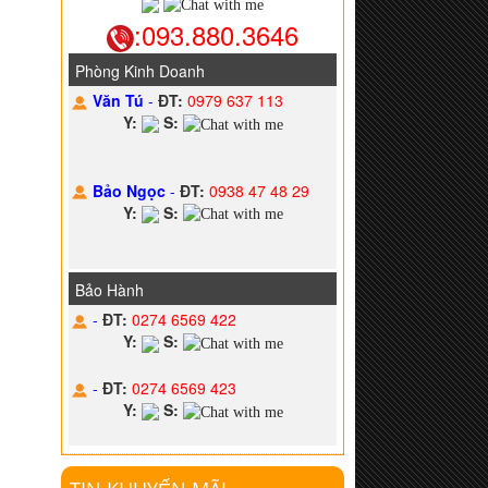
:093.880.3646
Phòng Kinh Doanh
Văn Tú
-
ĐT:
0979 637 113
Y:
S:
Bảo Ngọc
-
ĐT:
0938 47 48 29
Y:
S:
Bảo Hành
-
ĐT:
0274 6569 422
Y:
S:
-
ĐT:
0274 6569 423
Y:
S: