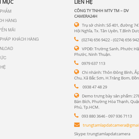
 MỤC
LIÊN HỆ
CÔNG TY TNHH MTV TM – DV
 PHẨM
CAMERA24H
CH HÀNG
Trụ sở chính: Số 401, đường 74
YẾN MÃI
Hội Nghĩa, Tx. Tân Uyên, T.Bình Dư
 PHÁP KHÁCH HÀNG
(0274) 656 9422 - (0274) 656 94
NLOAD
VPDĐ: Trường Sanh, Phước Hậ
Phước, Ninh Thuận.
TỨC
0979 637 113
 HỆ
Chi nhánh: Thôn Đông Bình, Ấp
Chu, Xã Bắc Sơn, H.Trảng Bom, Đồn
0938 47 48 29
Demo trưng bày sản phẩm: 27
Bán Bích, Phường Hòa Thạnh, Quậ
Phú, Tp.HCM.
093 880 3646 - 097 936 7113
trungtamlapdatcamera@gmai
Skype: trungtamlapdatcamera