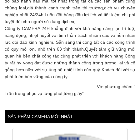
độ bảo hành hậu mãi tốt nhất trong tất cả các sản phẩm cùng
chủng loại,giá thành cạnh tranh trên thị trường,dịch vụ chuyên
nghiệp nhất 24/24h.Luôn đặt hàng đầu lợi ích và tiết kiệm chi phí
tuyệt đối cho người sử dụng dịch vụ.
Công ty CAMERA 24H khẳng định với khả năng sáng tạo trí tuệ,
năng động, nhiệt huyết với tinh thần trách nhiệm cao và nền nhân
lực dồi dào kinh nghiệm. Sẵn sàng thi công tất cả các công trình
có quy mô lớn, nhỏ trên 63 tỉnh thành.Quyết tâm giữ vững mối
quan hệ bền chặt cộng tác cùng phát triển với khách hàng.Công
ty rất hy vọng đạt được những thành công trong tương lai và cố
gắng hơn nữa với sự ủng hộ nhiệt tình của quý Khách đối với sự
phát triển bền vững của công ty.
Với phương châm “
Trân trọng phục vụ từng phút,từng giây”
SẢN PHẨM CAMERA MỚI NHẤT