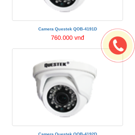
Camera Questek QOB-4191D
760.000 vnđ
Camera Questek QOB-4192D