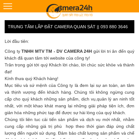
TRUNG TÂM LẮP ĐẶT CAMERA QUAN SÁT || 093 880 3646
Lời đầu tiên:
Công ty
TNHH MTV TM - DV CAMERA 24H
gửi lời tri ân đến quý
khách đã quan tâm tới website của công ty!
Trân trọng gửi tới quý Khách lời chào, lời chúc sức khỏe và thành
đạt!
Kính thưa quý Khách hàng!
Mục tiêu và sứ mệnh của Công ty là đem lại sự an toàn, an tâm
và thịnh vượng đến khách hàng. Chúng tôi không ngừng cung
cấp cho quý khách những sản phẩm, dịch vụ,quản lý an ninh tốt
nhất, với một khao khát mang lại những giải pháp tiện ích, đơn
giản hóa những phức tạp để được sự hài lòng của quý khách.
Chúng tôi liên tuc cải tiến sản phẩm và dịch vụ mới nhất, nhằm
cung cấp những giá trị phù hợp theo thời gian đáp ứng chất
lượng đến người sử dụng. Đảm bảo chất lượng sản phẩm và chế