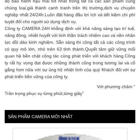
độ bảo hành hậu mãi tốt nhất trong tất cả các sản phẩm cùng
chủng loại,giá thành cạnh tranh trên thị trường,dịch vụ chuyên
nghiệp nhất 24/24h.Luôn đặt hàng đầu lợi ích và tiết kiệm chi phí
tuyệt đối cho người sử dụng dịch vụ.
Công ty CAMERA 24H khẳng định với khả năng sáng tạo trí tuệ,
năng động, nhiệt huyết với tinh thần trách nhiệm cao và nền nhân
lực dồi dào kinh nghiệm. Sẵn sàng thi công tất cả các công trình
có quy mô lớn, nhỏ trên 63 tỉnh thành.Quyết tâm giữ vững mối
quan hệ bền chặt cộng tác cùng phát triển với khách hàng.Công
ty rất hy vọng đạt được những thành công trong tương lai và cố
gắng hơn nữa với sự ủng hộ nhiệt tình của quý Khách đối với sự
phát triển bền vững của công ty.
Với phương châm “
Trân trọng phục vụ từng phút,từng giây”
SẢN PHẨM CAMERA MỚI NHẤT