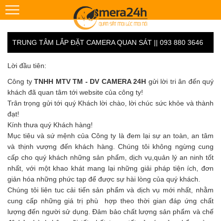
TRUNG TÂM LẮP ĐẶT CAMERA QUAN SÁT || 093 880 3646
Lời đầu tiên:
Công ty
TNHH MTV TM - DV CAMERA 24H
gửi lời tri ân đến quý
khách đã quan tâm tới website của công ty!
Trân trọng gửi tới quý Khách lời chào, lời chúc sức khỏe và thành
đạt!
Kính thưa quý Khách hàng!
Mục tiêu và sứ mệnh của Công ty là đem lại sự an toàn, an tâm
và thịnh vượng đến khách hàng. Chúng tôi không ngừng cung
cấp cho quý khách những sản phẩm, dịch vụ,quản lý an ninh tốt
nhất, với một khao khát mang lại những giải pháp tiện ích, đơn
giản hóa những phức tạp để được sự hài lòng của quý khách.
Chúng tôi liên tuc cải tiến sản phẩm và dịch vụ mới nhất, nhằm
cung cấp những giá trị phù hợp theo thời gian đáp ứng chất
lượng đến người sử dụng. Đảm bảo chất lượng sản phẩm và chế