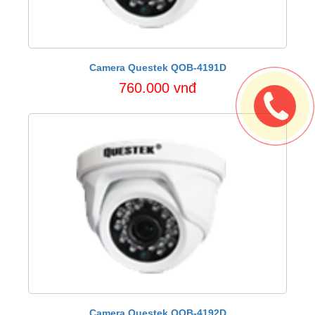
Camera Questek QOB-4191D
760.000 vnđ
Camera Questek QOB-4192D