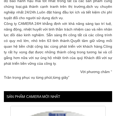
độ bảo hành hậu mãi tốt nhất trong tất cả các sản phẩm cùng
chủng loại,giá thành cạnh tranh trên thị trường,dịch vụ chuyên
nghiệp nhất 24/24h.Luôn đặt hàng đầu lợi ích và tiết kiệm chi phí
tuyệt đối cho người sử dụng dịch vụ.
Công ty CAMERA 24H khẳng định với khả năng sáng tạo trí tuệ,
năng động, nhiệt huyết với tinh thần trách nhiệm cao và nền nhân
lực dồi dào kinh nghiệm. Sẵn sàng thi công tất cả các công trình
có quy mô lớn, nhỏ trên 63 tỉnh thành.Quyết tâm giữ vững mối
quan hệ bền chặt cộng tác cùng phát triển với khách hàng.Công
ty rất hy vọng đạt được những thành công trong tương lai và cố
gắng hơn nữa với sự ủng hộ nhiệt tình của quý Khách đối với sự
phát triển bền vững của công ty.
Với phương châm “
Trân trọng phục vụ từng phút,từng giây”
SẢN PHẨM CAMERA MỚI NHẤT