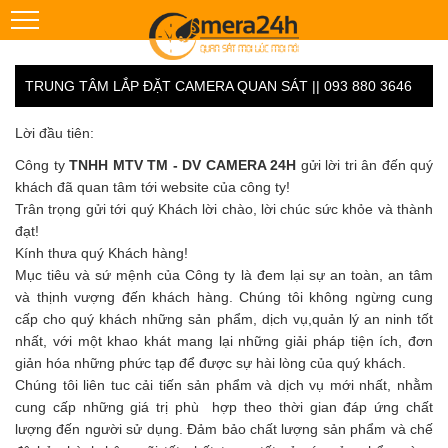
TRUNG TÂM LẮP ĐẶT CAMERA QUAN SÁT || 093 880 3646
Lời đầu tiên:
Công ty
TNHH MTV TM - DV CAMERA 24H
gửi lời tri ân đến quý
khách đã quan tâm tới website của công ty!
Trân trọng gửi tới quý Khách lời chào, lời chúc sức khỏe và thành
đạt!
Kính thưa quý Khách hàng!
Mục tiêu và sứ mệnh của Công ty là đem lại sự an toàn, an tâm
và thịnh vượng đến khách hàng. Chúng tôi không ngừng cung
cấp cho quý khách những sản phẩm, dịch vụ,quản lý an ninh tốt
nhất, với một khao khát mang lại những giải pháp tiện ích, đơn
giản hóa những phức tạp để được sự hài lòng của quý khách.
Chúng tôi liên tuc cải tiến sản phẩm và dịch vụ mới nhất, nhằm
cung cấp những giá trị phù hợp theo thời gian đáp ứng chất
lượng đến người sử dụng. Đảm bảo chất lượng sản phẩm và chế