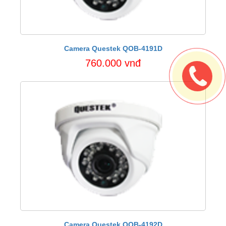
Camera Questek QOB-4191D
760.000 vnđ
Camera Questek QOB-4192D