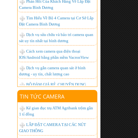
Đặt Camera Bình Dương
Dịch vụ sửa chữa và bảo trì camera quan
sát uy tín nhất tại bình dương
Cách xem camera qua điện thoại
IOS/Android bằng phần mềm VacronView
Dịch vụ gắn camera quan sát ở bình
dương - uy tín, chất lượng cao
BỘ ĐÀM GIÁ RẺ, CHUYÊN DỤNG,
CHẤT LƯỢNG NHẤT HIỆN NAY
Lắp đặt camera giá bao nhiêu là hợp lý
nhất ?
TIN TỨC CAMERA
Hơn 1.000 khách hàng đã trở thành
người tiêu dùng thông minh, còn bạn thì sao?
Kẻ gian đục trụ ATM Agribank trộm gần
1 tỉ đồng
Lắp đặt camera quan sát góc rộng xem
được qua mạng từ xa
LẮP ĐẶT CAMERA TẠI CÁC NÚT
GIAO THÔNG
Chuyên Lắp đặt camera tại kcn đồng nai