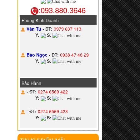
:093.880.3646
Phòng Kinh Doanh
Văn Tú
-
ĐT:
0979 637 113
Y:
S:
Bảo Ngọc
-
ĐT:
0938 47 48 29
Y:
S:
Bảo Hành
-
ĐT:
0274 6569 422
Y:
S:
-
ĐT:
0274 6569 423
Y:
S: