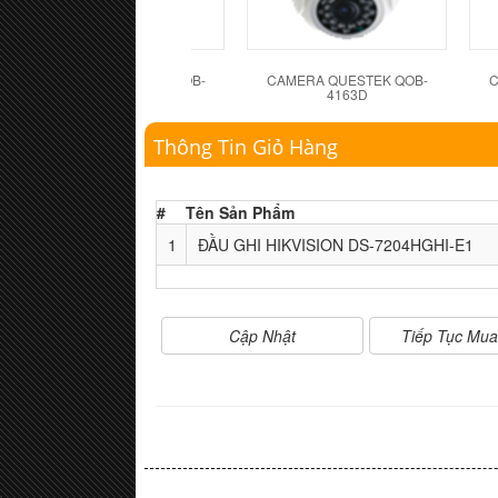
CAMERA QUESTEK QOB-
CAMERA QUESTEK QOB-
C
4162D
4163D
Thông Tin Giỏ Hàng
#
Tên Sản Phẩm
1
ĐẦU GHI HIKVISION DS-7204HGHI-E1