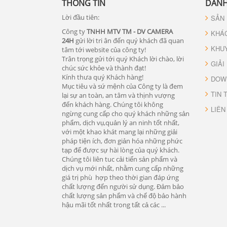
THÔNG TIN
DANH
Lời đầu tiên:
SẢN
Công ty
TNHH MTV TM - DV CAMERA
KHÁ
24H
gửi lời tri ân đến quý khách đã quan
KHU
tâm tới website của công ty!
Trân trọng gửi tới quý Khách lời chào, lời
GIẢI
chúc sức khỏe và thành đạt!
Kính thưa quý Khách hàng!
DOW
Mục tiêu và sứ mệnh của Công ty là đem
TIN 
lại sự an toàn, an tâm và thịnh vượng
đến khách hàng. Chúng tôi không
LIÊN
ngừng cung cấp cho quý khách những sản
phẩm, dịch vụ,quản lý an ninh tốt nhất,
với một khao khát mang lại những giải
pháp tiện ích, đơn giản hóa những phức
tạp để được sự hài lòng của quý khách.
Chúng tôi liên tuc cải tiến sản phẩm và
dịch vụ mới nhất, nhằm cung cấp những
giá trị phù hợp theo thời gian đáp ứng
chất lượng đến người sử dụng. Đảm bảo
chất lượng sản phẩm và chế độ bảo hành
hậu mãi tốt nhất trong tất cả các ...