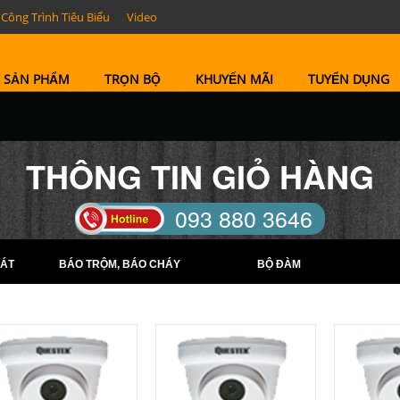
Công Trình Tiêu Biểu
Video
SẢN PHẨM
TRỌN BỘ
KHUYẾN MÃI
TUYỂN DỤNG
THÔNG TIN GIỎ HÀNG
093 880 3646
TELL: (0274) 6569422 -
ÁT
BÁO TRỘM, BÁO CHÁY
BỘ ĐÀM
(0274) 6569423