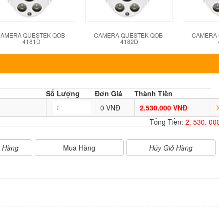
AMERA QUESTEK QOB-
CAMERA QUESTEK QOB-
CAMERA 
4181D
4182D
Số Lượng
Đơn Giá
Thành Tiền
0 VNĐ
2.530.000 VNĐ
Tổng Tiền:
2. 530. 0
Mua Hàng