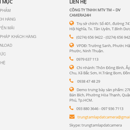
 MỤC
LIÊN HỆ
CÔNG TY TNHH MTV TM – DV
 PHẨM
CAMERA24H
CH HÀNG
Trụ sở chính: Số 401, đường 74
YẾN MÃI
Hội Nghĩa, Tx. Tân Uyên, T.Bình Dư
 PHÁP KHÁCH HÀNG
(0274) 656 9422 - (0274) 656 94
NLOAD
VPDĐ: Trường Sanh, Phước Hậ
Phước, Ninh Thuận.
TỨC
0979 637 113
 HỆ
Chi nhánh: Thôn Đông Bình, Ấp
Chu, Xã Bắc Sơn, H.Trảng Bom, Đồn
0938 47 48 29
Demo trưng bày sản phẩm: 27
Bán Bích, Phường Hòa Thạnh, Quậ
Phú, Tp.HCM.
093 880 3646 - 097 936 7113
trungtamlapdatcamera@gmai
Skype: trungtamlapdatcamera