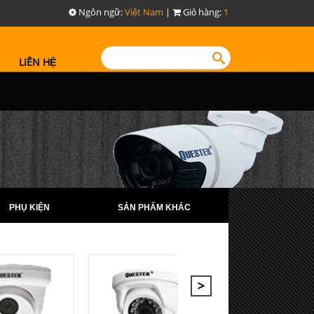
Ngôn ngữ:
Việt Nam
|
Giỏ hàng:
1
LIÊN HỆ
PHỤ KIỆN
SẢN PHẨM KHÁC