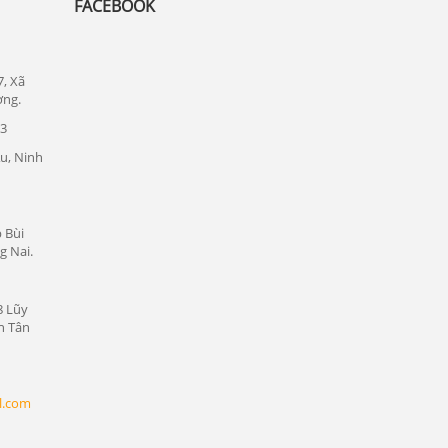
FACEBOOK
Lắp đặt camera quan sát tại quận 1
Lắp đặt camera quan sát tại quận tân bình
7, Xã
Chuyên lắp đặt camera tại các khu công
ơng.
nghiệp tại Bình Dương
23
Lắp đặt camera quan sát tại Bàu Bàng,
u, Ninh
Bình Dương
Lắp đặt camera quan sát tại Bến Cát,
Bình Dương
 Bùi
g Nai.
Lắp đặt camera quan sát tại Phú Giáo,
Bình Dương
8 Lũy
Lắp đặt camera quan sát tại Dầu Tiếng,
n Tân
Bình Dương
Lắp đặt camera quan sát tại Thủ Dầu
Một, Bình Dương
l.com
Lắp đặt camera quan sát tại Thuận An,
Bình Dương