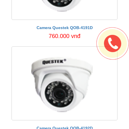
Camera Questek QOB-4191D
760.000 vnđ
Camera Questek QOB-4192D