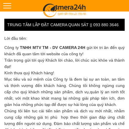
TRUNG TÂM LẮP ĐẶT CAMERA QUAN SÁT || 093 880 3646
Lời đầu tiên:
Công ty
TNHH MTV TM - DV CAMERA 24H
gửi lời tri ân đến quý
khách đã quan tâm tới website của công ty!
Trân trọng gửi tới quý Khách lời chào, lời chúc sức khỏe và thành
đạt!
Kính thưa quý Khách hàng!
Mục tiêu và sứ mệnh của Công ty là đem lại sự an toàn, an tâm
và thịnh vượng đến khách hàng. Chúng tôi không ngừng cung
cấp cho quý khách những sản phẩm, dịch vụ,quản lý an ninh tốt
nhất, với một khao khát mang lại những giải pháp tiện ích, đơn
giản hóa những phức tạp để được sự hài lòng của quý khách.
Chúng tôi liên tuc cải tiến sản phẩm và dịch vụ mới nhất, nhằm
cung cấp những giá trị phù hợp theo thời gian đáp ứng chất
lượng đến người sử dụng. Đảm bảo chất lượng sản phẩm và chế