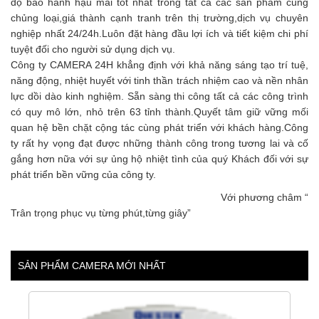
độ bảo hành hậu mãi tốt nhất trong tất cả các sản phẩm cùng
chủng loại,giá thành cạnh tranh trên thị trường,dịch vụ chuyên
nghiệp nhất 24/24h.Luôn đặt hàng đầu lợi ích và tiết kiệm chi phí
tuyệt đối cho người sử dụng dịch vụ.
Công ty CAMERA 24H khẳng định với khả năng sáng tạo trí tuệ,
năng động, nhiệt huyết với tinh thần trách nhiệm cao và nền nhân
lực dồi dào kinh nghiệm. Sẵn sàng thi công tất cả các công trình
có quy mô lớn, nhỏ trên 63 tỉnh thành.Quyết tâm giữ vững mối
quan hệ bền chặt cộng tác cùng phát triển với khách hàng.Công
ty rất hy vọng đạt được những thành công trong tương lai và cố
gắng hơn nữa với sự ủng hộ nhiệt tình của quý Khách đối với sự
phát triển bền vững của công ty.
Với phương châm “
Trân trọng phục vụ từng phút,từng giây”
SẢN PHẨM CAMERA MỚI NHẤT