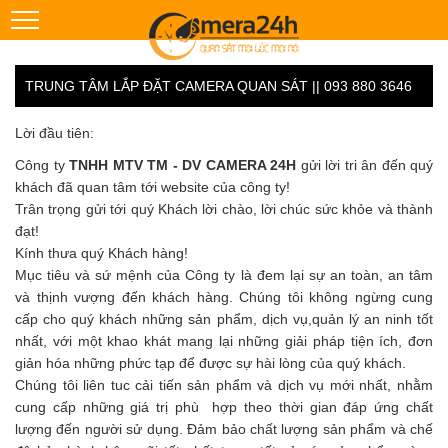
TRUNG TÂM LẮP ĐẶT CAMERA QUAN SÁT || 093 880 3646
Lời đầu tiên:
Công ty
TNHH MTV TM - DV CAMERA 24H
gửi lời tri ân đến quý
khách đã quan tâm tới website của công ty!
Trân trọng gửi tới quý Khách lời chào, lời chúc sức khỏe và thành
đạt!
Kính thưa quý Khách hàng!
Mục tiêu và sứ mệnh của Công ty là đem lại sự an toàn, an tâm
và thịnh vượng đến khách hàng. Chúng tôi không ngừng cung
cấp cho quý khách những sản phẩm, dịch vụ,quản lý an ninh tốt
nhất, với một khao khát mang lại những giải pháp tiện ích, đơn
giản hóa những phức tạp để được sự hài lòng của quý khách.
Chúng tôi liên tuc cải tiến sản phẩm và dịch vụ mới nhất, nhằm
cung cấp những giá trị phù hợp theo thời gian đáp ứng chất
lượng đến người sử dụng. Đảm bảo chất lượng sản phẩm và chế