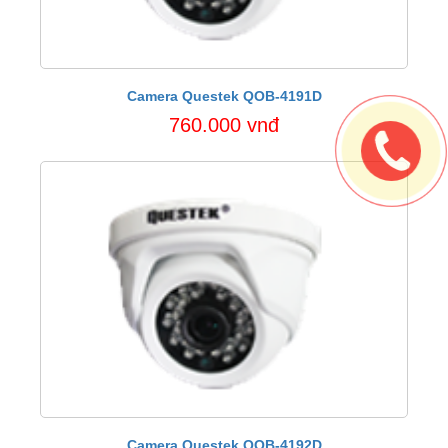
Camera Questek QOB-4191D
760.000 vnđ
Camera Questek QOB-4192D