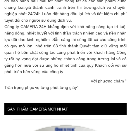
độ bảo hành hậu mãi tốt nhất trong tất cả các sản phẩm cùng
chủng loại,giá thành cạnh tranh trên thị trường,dịch vụ chuyên
nghiệp nhất 24/24h.Luôn đặt hàng đầu lợi ích và tiết kiệm chi phí
tuyệt đối cho người sử dụng dịch vụ.
Công ty CAMERA 24H khẳng định với khả năng sáng tạo trí tuệ,
năng động, nhiệt huyết với tinh thần trách nhiệm cao và nền nhân
lực dồi dào kinh nghiệm. Sẵn sàng thi công tất cả các công trình
có quy mô lớn, nhỏ trên 63 tỉnh thành.Quyết tâm giữ vững mối
quan hệ bền chặt cộng tác cùng phát triển với khách hàng.Công
ty rất hy vọng đạt được những thành công trong tương lai và cố
gắng hơn nữa với sự ủng hộ nhiệt tình của quý Khách đối với sự
phát triển bền vững của công ty.
Với phương châm “
Trân trọng phục vụ từng phút,từng giây”
SẢN PHẨM CAMERA MỚI NHẤT