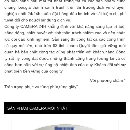
độ bảo hành hậu mãi tốt nhất trong tất cả các sản phẩm cùng
chủng loại,giá thành cạnh tranh trên thị trường,dịch vụ chuyên
nghiệp nhất 24/24h.Luôn đặt hàng đầu lợi ích và tiết kiệm chi phí
tuyệt đối cho người sử dụng dịch vụ.
Công ty CAMERA 24H khẳng định với khả năng sáng tạo trí tuệ,
năng động, nhiệt huyết với tinh thần trách nhiệm cao và nền nhân
lực dồi dào kinh nghiệm. Sẵn sàng thi công tất cả các công trình
có quy mô lớn, nhỏ trên 63 tỉnh thành.Quyết tâm giữ vững mối
quan hệ bền chặt cộng tác cùng phát triển với khách hàng.Công
ty rất hy vọng đạt được những thành công trong tương lai và cố
gắng hơn nữa với sự ủng hộ nhiệt tình của quý Khách đối với sự
phát triển bền vững của công ty.
Với phương châm “
Trân trọng phục vụ từng phút,từng giây”
SẢN PHẨM CAMERA MỚI NHẤT