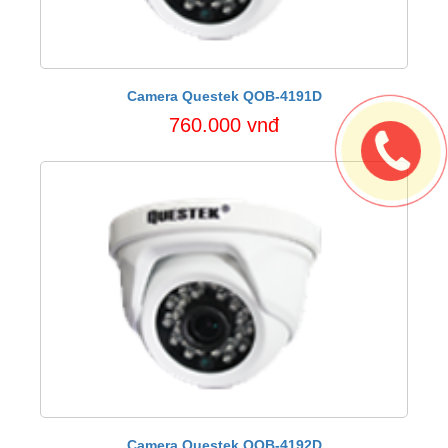
Camera Questek QOB-4191D
760.000 vnđ
Camera Questek QOB-4192D