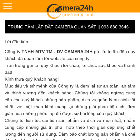
TRUNG TÂM LẮP ĐẶT CAMERA QUAN SÁT || 093 880 3646
Lời đầu tiên:
Công ty
TNHH MTV TM - DV CAMERA 24H
gửi lời tri ân đến quý
khách đã quan tâm tới website của công ty!
Trân trọng gửi tới quý Khách lời chào, lời chúc sức khỏe và thành
đạt!
Kính thưa quý Khách hàng!
Mục tiêu và sứ mệnh của Công ty là đem lại sự an toàn, an tâm
và thịnh vượng đến khách hàng. Chúng tôi không ngừng cung
cấp cho quý khách những sản phẩm, dịch vụ,quản lý an ninh tốt
nhất, với một khao khát mang lại những giải pháp tiện ích, đơn
giản hóa những phức tạp để được sự hài lòng của quý khách.
Chúng tôi liên tuc cải tiến sản phẩm và dịch vụ mới nhất, nhằm
cung cấp những giá trị phù hợp theo thời gian đáp ứng chất
lượng đến người sử dụng. Đảm bảo chất lượng sản phẩm và chế