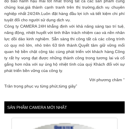
độ bảo hành hậu mãi tốt nhất trong tất cả các sản phẩm cùng
chủng loại,giá thành cạnh tranh trên thị trường,dịch vụ chuyên
nghiệp nhất 24/24h.Luôn đặt hàng đầu lợi ích và tiết kiệm chi phí
tuyệt đối cho người sử dụng dịch vụ.
Công ty CAMERA 24H khẳng định với khả năng sáng tạo trí tuệ,
năng động, nhiệt huyết với tinh thần trách nhiệm cao và nền nhân
lực dồi dào kinh nghiệm. Sẵn sàng thi công tất cả các công trình
có quy mô lớn, nhỏ trên 63 tỉnh thành.Quyết tâm giữ vững mối
quan hệ bền chặt cộng tác cùng phát triển với khách hàng.Công
ty rất hy vọng đạt được những thành công trong tương lai và cố
gắng hơn nữa với sự ủng hộ nhiệt tình của quý Khách đối với sự
phát triển bền vững của công ty.
Với phương châm “
Trân trọng phục vụ từng phút,từng giây”
SẢN PHẨM CAMERA MỚI NHẤT