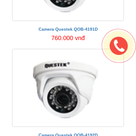
Camera Questek QOB-4191D
760.000 vnđ
Camera Questek QOB-4192D