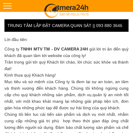
TRUNG TÂM LẮP ĐẶT CAMERA QUAN SÁT || 093 880 3646
Lời đầu tiên:
Công ty
TNHH MTV TM - DV CAMERA 24H
gửi lời tri ân đến quý
khách đã quan tâm tới website của công ty!
Trân trọng gửi tới quý Khách lời chào, lời chúc sức khỏe và thành
đạt!
Kính thưa quý Khách hàng!
Mục tiêu và sứ mệnh của Công ty là đem lại sự an toàn, an tâm
và thịnh vượng đến khách hàng. Chúng tôi không ngừng cung
cấp cho quý khách những sản phẩm, dịch vụ,quản lý an ninh tốt
nhất, với một khao khát mang lại những giải pháp tiện ích, đơn
giản hóa những phức tạp để được sự hài lòng của quý khách.
Chúng tôi liên tuc cải tiến sản phẩm và dịch vụ mới nhất, nhằm
cung cấp những giá trị phù hợp theo thời gian đáp ứng chất
lượng đến người sử dụng. Đảm bảo chất lượng sản phẩm và chế