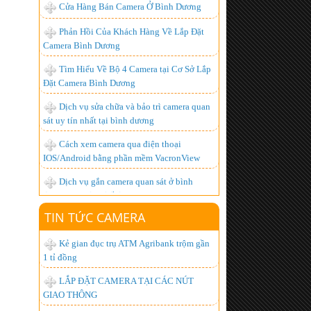
Camera Bình Dương
Tìm Hiểu Về Bộ 4 Camera tại Cơ Sở Lắp
Đặt Camera Bình Dương
Dịch vụ sửa chữa và bảo trì camera quan
sát uy tín nhất tại bình dương
Cách xem camera qua điện thoại
IOS/Android bằng phần mềm VacronView
Dịch vụ gắn camera quan sát ở bình
dương - uy tín, chất lượng cao
BỘ ĐÀM GIÁ RẺ, CHUYÊN DỤNG,
CHẤT LƯỢNG NHẤT HIỆN NAY
TIN TỨC CAMERA
Lắp đặt camera giá bao nhiêu là hợp lý
nhất ?
Kẻ gian đục trụ ATM Agribank trộm gần
Hơn 1.000 khách hàng đã trở thành
1 tỉ đồng
người tiêu dùng thông minh, còn bạn thì sao?
LẮP ĐẶT CAMERA TẠI CÁC NÚT
Lắp đặt camera quan sát góc rộng xem
GIAO THÔNG
được qua mạng từ xa