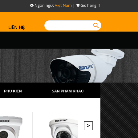
Ngôn ngữ:
Việt Nam
|
Giỏ hàng:
1
LIÊN HỆ
PHỤ KIỆN
SẢN PHẨM KHÁC