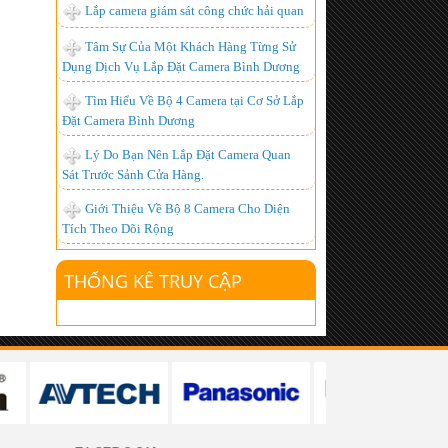
Lắp camera giám sát công chức hải quan
Chuyên Lắp đặt camera tại kcn đồng nai
- chất lượng nhất
Tâm Sự Của Một Khách Hàng Từng Sử
Dụng Dịch Vụ Lắp Đặt Camera Bình Dương
Lắp đặt camera quan sát giá rẻ tại Đồng
Nai
Tìm Hiểu Về Bộ 4 Camera tại Cơ Sở Lắp
Đặt Camera Bình Dương
Camera IP là gì? Ưu điểm của camera ip?
Lý Do Bạn Nên Lắp Đặt Camera Quan
lắp đặt camera giá rẻ tphcm, lắp đặt
Sát Trước Sảnh Cửa Hàng.
camera tphcm
Giới Thiệu Về Bộ 8 Camera Cho Diện
Lắp đặt truyền hình k+, Lắp đặt k+
Tích Theo Dõi Rộng
Lắp đặt camera tại công ty ValiExo
THỐNG KÊ TRUY CẬP
Lắp Đặt Camera công ty S.G tại Bình
Dương
Lắp đặt camera tại bình dương
Lắp Đặt Camera Bình Dương
Lắp đặt camera quan sát tại quận 7