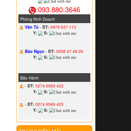
:093.880.3646
Phòng Kinh Doanh
Văn Tú
-
ĐT:
0979 637 113
Y:
S:
Bảo Ngọc
-
ĐT:
0938 47 48 29
Y:
S:
Bảo Hành
-
ĐT:
0274 6569 422
Y:
S:
-
ĐT:
0274 6569 423
Y:
S: