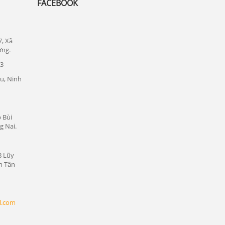
FACEBOOK
Lắp đặt camera quan sát tại quận Thủ
Đức
Lắp đặt camera quan sát tại quận 1
7, Xã
ơng.
Lắp đặt camera quan sát tại quận tân bình
23
Chuyên lắp đặt camera tại các khu công
nghiệp tại Bình Dương
u, Ninh
Lắp đặt camera quan sát tại Bàu Bàng,
Bình Dương
 Bùi
Lắp đặt camera quan sát tại Bến Cát,
g Nai.
Bình Dương
Lắp đặt camera quan sát tại Phú Giáo,
8 Lũy
Bình Dương
n Tân
Lắp đặt camera quan sát tại Dầu Tiếng,
Bình Dương
l.com
Lắp đặt camera quan sát tại Thủ Dầu
Một, Bình Dương