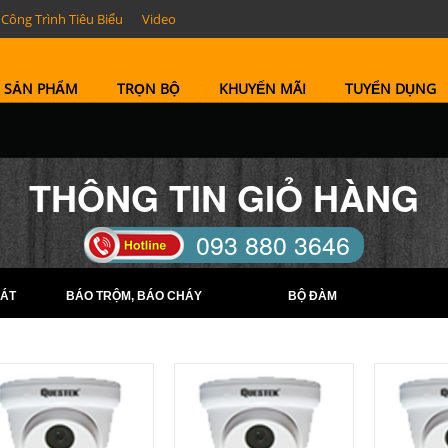
Công Trình Tiêu Biểu
Video
SẢN PHẨM
TRỌN BỘ
KHUYẾN MÃI
TUYỂN DỤNG
THÔNG TIN GIỎ HÀNG
093 880 3646
TELL: (0274) 6569422 -
ÁT
BÁO TRỘM, BÁO CHÁY
BỘ ĐÀM
(0274) 6569423