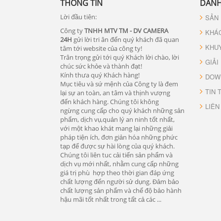
THÔNG TIN
DANH
Lời đầu tiên:
SẢN
Công ty
TNHH MTV TM - DV CAMERA
KHÁ
24H
gửi lời tri ân đến quý khách đã quan
KHU
tâm tới website của công ty!
Trân trọng gửi tới quý Khách lời chào, lời
GIẢI
chúc sức khỏe và thành đạt!
Kính thưa quý Khách hàng!
DOW
Mục tiêu và sứ mệnh của Công ty là đem
TIN 
lại sự an toàn, an tâm và thịnh vượng
đến khách hàng. Chúng tôi không
LIÊN
ngừng cung cấp cho quý khách những sản
phẩm, dịch vụ,quản lý an ninh tốt nhất,
với một khao khát mang lại những giải
pháp tiện ích, đơn giản hóa những phức
tạp để được sự hài lòng của quý khách.
Chúng tôi liên tuc cải tiến sản phẩm và
dịch vụ mới nhất, nhằm cung cấp những
giá trị phù hợp theo thời gian đáp ứng
chất lượng đến người sử dụng. Đảm bảo
chất lượng sản phẩm và chế độ bảo hành
hậu mãi tốt nhất trong tất cả các ...