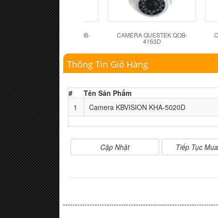
CAMERA QUESTEK QOB-
CAMERA QUESTEK QOB-
C
4162D
4163D
Thông Tin Giỏ Hàng
#
Tên Sản Phẩm
1
Camera KBVISION KHA-5020D