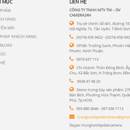
 MỤC
LIÊN HỆ
CÔNG TY TNHH MTV TM – DV
 PHẨM
CAMERA24H
CH HÀNG
Trụ sở chính: Số 401, đường 74
YẾN MÃI
Hội Nghĩa, Tx. Tân Uyên, T.Bình Dư
 PHÁP KHÁCH HÀNG
(0274) 656 9422 - (0274) 656 94
NLOAD
VPDĐ: Trường Sanh, Phước Hậ
Phước, Ninh Thuận.
TỨC
0979 637 113
 HỆ
Chi nhánh: Thôn Đông Bình, Ấp
Chu, Xã Bắc Sơn, H.Trảng Bom, Đồn
0938 47 48 29
Demo trưng bày sản phẩm: 27
Bán Bích, Phường Hòa Thạnh, Quậ
Phú, Tp.HCM.
093 880 3646 - 097 936 7113
trungtamlapdatcamera@gmai
Skype: trungtamlapdatcamera