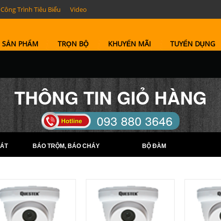
Công Trình Tiêu Biểu
Video
SẢN PHẨM
TRỌN BỘ
KHUYẾN MÃI
TUYỂN DỤNG
THÔNG TIN GIỎ HÀNG
093 880 3646
TELL: (0274) 6569422 -
ÁT
BÁO TRỘM, BÁO CHÁY
BỘ ĐÀM
(0274) 6569423