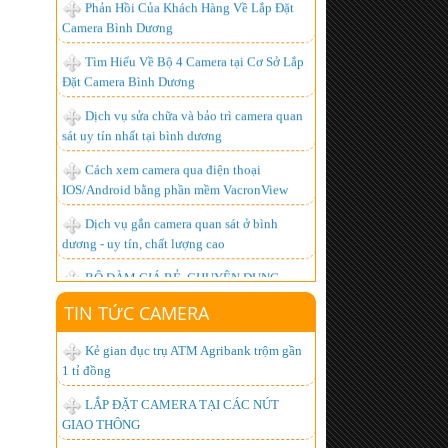
Tìm Hiểu Về Bộ 4 Camera tại Cơ Sở Lắp
Đặt Camera Bình Dương
Dịch vụ sửa chữa và bảo trì camera quan
sát uy tín nhất tại bình dương
Cách xem camera qua điện thoại
IOS/Android bằng phần mềm VacronView
Dịch vụ gắn camera quan sát ở bình
dương - uy tín, chất lượng cao
BỘ ĐÀM GIÁ RẺ, CHUYÊN DỤNG,
CHẤT LƯỢNG NHẤT HIỆN NAY
Lắp đặt camera giá bao nhiêu là hợp lý
nhất ?
TIN TỨC CAMERA
Hơn 1.000 khách hàng đã trở thành
người tiêu dùng thông minh, còn bạn thì sao?
Kẻ gian đục trụ ATM Agribank trộm gần
1 tỉ đồng
Lắp đặt camera quan sát góc rộng xem
được qua mạng từ xa
LẮP ĐẶT CAMERA TẠI CÁC NÚT
GIAO THÔNG
Chuyên Lắp đặt camera tại kcn đồng nai