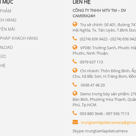
 MỤC
LIÊN HỆ
CÔNG TY TNHH MTV TM – DV
 PHẨM
CAMERA24H
CH HÀNG
Trụ sở chính: Số 401, đường 74
YẾN MÃI
Hội Nghĩa, Tx. Tân Uyên, T.Bình Dư
 PHÁP KHÁCH HÀNG
(0274) 656 9422 - (0274) 656 94
NLOAD
VPDĐ: Trường Sanh, Phước Hậ
Phước, Ninh Thuận.
TỨC
0979 637 113
 HỆ
Chi nhánh: Thôn Đông Bình, Ấp
Chu, Xã Bắc Sơn, H.Trảng Bom, Đồn
0938 47 48 29
Demo trưng bày sản phẩm: 27
Bán Bích, Phường Hòa Thạnh, Quậ
Phú, Tp.HCM.
093 880 3646 - 097 936 7113
trungtamlapdatcamera@gmai
Skype: trungtamlapdatcamera