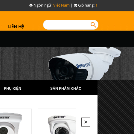
Ngôn ngữ:
Việt Nam
|
Giỏ hàng:
1
LIÊN HỆ
PHỤ KIỆN
SẢN PHẨM KHÁC