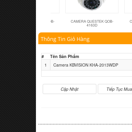
CAMERA QUESTEK QOB-
CAMERA QUESTEK QOB-
C
4162D
4163D
Thông Tin Giỏ Hàng
#
Tên Sản Phẩm
1
Camera KBVISION KHA-2013WDP