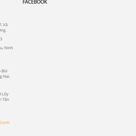
FACEBOOK
Lắp đặt camera quan sát tại quận 1
Lắp đặt camera quan sát tại quận tân bình
7, Xã
Chuyên lắp đặt camera tại các khu công
ơng.
nghiệp tại Bình Dương
23
Lắp đặt camera quan sát tại Bàu Bàng,
u, Ninh
Bình Dương
Lắp đặt camera quan sát tại Bến Cát,
Bình Dương
 Bùi
g Nai.
Lắp đặt camera quan sát tại Phú Giáo,
Bình Dương
8 Lũy
Lắp đặt camera quan sát tại Dầu Tiếng,
n Tân
Bình Dương
Lắp đặt camera quan sát tại Thủ Dầu
Một, Bình Dương
l.com
Lắp đặt camera quan sát tại Thuận An,
Bình Dương