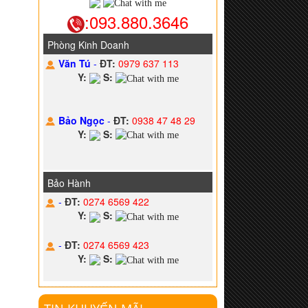
:093.880.3646
Phòng Kinh Doanh
Văn Tú
-
ĐT:
0979 637 113
Y:
S:
Bảo Ngọc
-
ĐT:
0938 47 48 29
Y:
S:
Bảo Hành
-
ĐT:
0274 6569 422
Y:
S:
-
ĐT:
0274 6569 423
Y:
S: