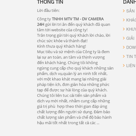
THÔNG TIN
DANH
Lời đầu tiên:
SẢN
Công ty
TNHH MTV TM - DV CAMERA
KHÁ
24H
gửi lời tri ân đến quý khách đã quan
KHU
tâm tới website của công ty!
Trân trọng gửi tới quý Khách lời chào, lời
GIẢI
chúc sức khỏe và thành đạt!
Kính thưa quý Khách hàng!
DOW
Mục tiêu và sứ mệnh của Công ty là đem
TIN 
lại sự an toàn, an tâm và thịnh vượng
đến khách hàng. Chúng tôi không
LIÊN
ngừng cung cấp cho quý khách những sản
phẩm, dịch vụ,quản lý an ninh tốt nhất,
với một khao khát mang lại những giải
pháp tiện ích, đơn giản hóa những phức
tạp để được sự hài lòng của quý khách.
Chúng tôi liên tuc cải tiến sản phẩm và
dịch vụ mới nhất, nhằm cung cấp những
giá trị phù hợp theo thời gian đáp ứng
chất lượng đến người sử dụng. Đảm bảo
chất lượng sản phẩm và chế độ bảo hành
hậu mãi tốt nhất trong tất cả các ...