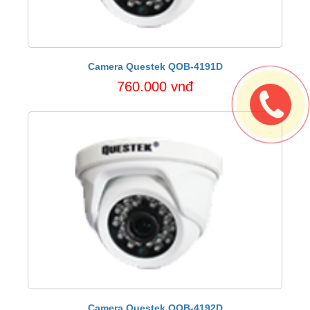
Camera Questek QOB-4191D
760.000 vnđ
Camera Questek QOB-4192D