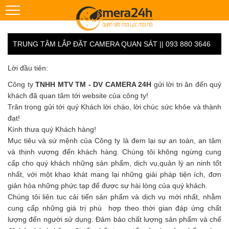
TRUNG TÂM LẮP ĐẶT CAMERA QUAN SÁT || 093 880 3646
Lời đầu tiên:
Công ty
TNHH MTV TM - DV CAMERA 24H
gửi lời tri ân đến quý
khách đã quan tâm tới website của công ty!
Trân trọng gửi tới quý Khách lời chào, lời chúc sức khỏe và thành
đạt!
Kính thưa quý Khách hàng!
Mục tiêu và sứ mệnh của Công ty là đem lại sự an toàn, an tâm
và thịnh vượng đến khách hàng. Chúng tôi không ngừng cung
cấp cho quý khách những sản phẩm, dịch vụ,quản lý an ninh tốt
nhất, với một khao khát mang lại những giải pháp tiện ích, đơn
giản hóa những phức tạp để được sự hài lòng của quý khách.
Chúng tôi liên tuc cải tiến sản phẩm và dịch vụ mới nhất, nhằm
cung cấp những giá trị phù hợp theo thời gian đáp ứng chất
lượng đến người sử dụng. Đảm bảo chất lượng sản phẩm và chế