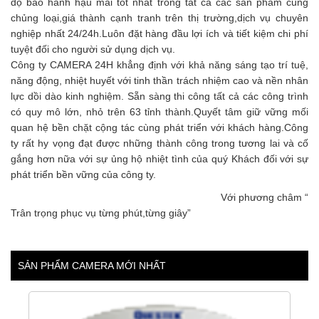
độ bảo hành hậu mãi tốt nhất trong tất cả các sản phẩm cùng
chủng loại,giá thành cạnh tranh trên thị trường,dịch vụ chuyên
nghiệp nhất 24/24h.Luôn đặt hàng đầu lợi ích và tiết kiệm chi phí
tuyệt đối cho người sử dụng dịch vụ.
Công ty CAMERA 24H khẳng định với khả năng sáng tạo trí tuệ,
năng động, nhiệt huyết với tinh thần trách nhiệm cao và nền nhân
lực dồi dào kinh nghiệm. Sẵn sàng thi công tất cả các công trình
có quy mô lớn, nhỏ trên 63 tỉnh thành.Quyết tâm giữ vững mối
quan hệ bền chặt cộng tác cùng phát triển với khách hàng.Công
ty rất hy vọng đạt được những thành công trong tương lai và cố
gắng hơn nữa với sự ủng hộ nhiệt tình của quý Khách đối với sự
phát triển bền vững của công ty.
Với phương châm “
Trân trọng phục vụ từng phút,từng giây”
SẢN PHẨM CAMERA MỚI NHẤT