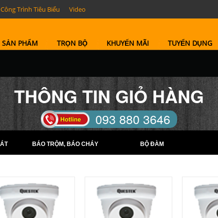
Công Trình Tiêu Biểu
Video
SẢN PHẨM
TRỌN BỘ
KHUYẾN MÃI
TUYỂN DỤNG
THÔNG TIN GIỎ HÀNG
093 880 3646
TELL: (0274) 6569422 -
ÁT
BÁO TRỘM, BÁO CHÁY
BỘ ĐÀM
(0274) 6569423