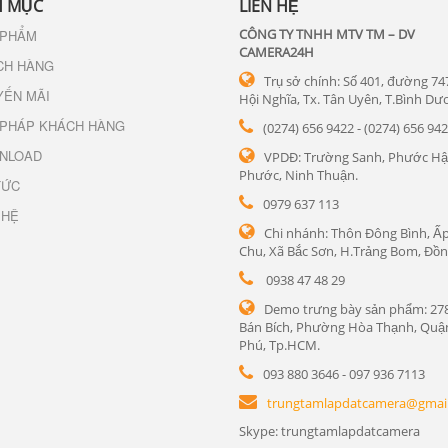
 MỤC
LIÊN HỆ
CÔNG TY TNHH MTV TM – DV
 PHẨM
CAMERA24H
CH HÀNG
Trụ sở chính: Số 401, đường 74
YẾN MÃI
Hội Nghĩa, Tx. Tân Uyên, T.Bình Dư
 PHÁP KHÁCH HÀNG
(0274) 656 9422 - (0274) 656 94
NLOAD
VPDĐ: Trường Sanh, Phước Hậ
Phước, Ninh Thuận.
TỨC
0979 637 113
 HỆ
Chi nhánh: Thôn Đông Bình, Ấp
Chu, Xã Bắc Sơn, H.Trảng Bom, Đồn
0938 47 48 29
Demo trưng bày sản phẩm: 27
Bán Bích, Phường Hòa Thạnh, Quậ
Phú, Tp.HCM.
093 880 3646 - 097 936 7113
trungtamlapdatcamera@gmai
Skype: trungtamlapdatcamera