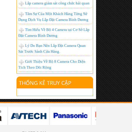
Lắp camera giám sát công chức hải quan
Chuyên Lắp đặt camera tại kcn đồng nai
- chất lượng nhất
Tâm Sự Của Một Khách Hàng Từng Sử
Dụng Dịch Vụ Lắp Đặt Camera Bình Dương
Lắp đặt camera quan sát giá rẻ tại Đồng
Nai
Tìm Hiểu Về Bộ 4 Camera tại Cơ Sở Lắp
Đặt Camera Bình Dương
Camera IP là gì? Ưu điểm của camera ip?
Lý Do Bạn Nên Lắp Đặt Camera Quan
lắp đặt camera giá rẻ tphcm, lắp đặt
Sát Trước Sảnh Cửa Hàng.
camera tphcm
Giới Thiệu Về Bộ 8 Camera Cho Diện
Lắp đặt truyền hình k+, Lắp đặt k+
Tích Theo Dõi Rộng
Lắp đặt camera tại công ty ValiExo
THỐNG KÊ TRUY CẬP
Lắp Đặt Camera công ty S.G tại Bình
Dương
Lắp đặt camera tại bình dương
Lắp Đặt Camera Bình Dương
Lắp đặt camera quan sát tại quận 7