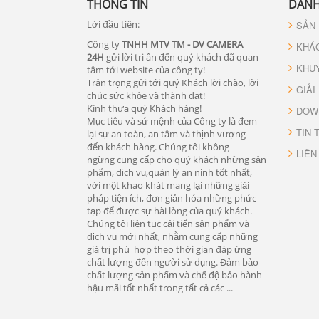
THÔNG TIN
DANH
Lời đầu tiên:
SẢN
Công ty
TNHH MTV TM - DV CAMERA
KHÁ
24H
gửi lời tri ân đến quý khách đã quan
KHU
tâm tới website của công ty!
Trân trọng gửi tới quý Khách lời chào, lời
GIẢI
chúc sức khỏe và thành đạt!
Kính thưa quý Khách hàng!
DOW
Mục tiêu và sứ mệnh của Công ty là đem
TIN 
lại sự an toàn, an tâm và thịnh vượng
đến khách hàng. Chúng tôi không
LIÊN
ngừng cung cấp cho quý khách những sản
phẩm, dịch vụ,quản lý an ninh tốt nhất,
với một khao khát mang lại những giải
pháp tiện ích, đơn giản hóa những phức
tạp để được sự hài lòng của quý khách.
Chúng tôi liên tuc cải tiến sản phẩm và
dịch vụ mới nhất, nhằm cung cấp những
giá trị phù hợp theo thời gian đáp ứng
chất lượng đến người sử dụng. Đảm bảo
chất lượng sản phẩm và chế độ bảo hành
hậu mãi tốt nhất trong tất cả các ...