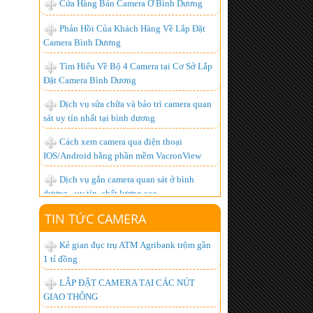
Camera Bình Dương
Tìm Hiểu Về Bộ 4 Camera tại Cơ Sở Lắp
Đặt Camera Bình Dương
Dịch vụ sửa chữa và bảo trì camera quan
sát uy tín nhất tại bình dương
Cách xem camera qua điện thoại
IOS/Android bằng phần mềm VacronView
Dịch vụ gắn camera quan sát ở bình
dương - uy tín, chất lượng cao
BỘ ĐÀM GIÁ RẺ, CHUYÊN DỤNG,
CHẤT LƯỢNG NHẤT HIỆN NAY
Lắp đặt camera giá bao nhiêu là hợp lý
TIN TỨC CAMERA
nhất ?
Kẻ gian đục trụ ATM Agribank trộm gần
Hơn 1.000 khách hàng đã trở thành
1 tỉ đồng
người tiêu dùng thông minh, còn bạn thì sao?
LẮP ĐẶT CAMERA TẠI CÁC NÚT
Lắp đặt camera quan sát góc rộng xem
GIAO THÔNG
được qua mạng từ xa