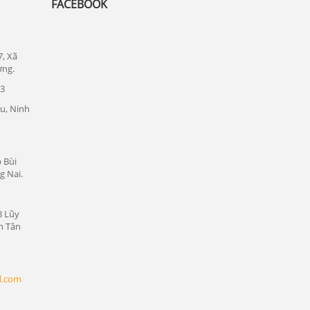
FACEBOOK
Lắp đặt camera quan sát tại quận Thủ
Đức
Lắp đặt camera quan sát tại quận 1
7, Xã
Lắp đặt camera quan sát tại quận tân bình
ơng.
23
Chuyên lắp đặt camera tại các khu công
nghiệp tại Bình Dương
u, Ninh
Lắp đặt camera quan sát tại Bàu Bàng,
Bình Dương
 Bùi
Lắp đặt camera quan sát tại Bến Cát,
g Nai.
Bình Dương
Lắp đặt camera quan sát tại Phú Giáo,
8 Lũy
Bình Dương
n Tân
Lắp đặt camera quan sát tại Dầu Tiếng,
Bình Dương
Lắp đặt camera quan sát tại Thủ Dầu
l.com
Một, Bình Dương