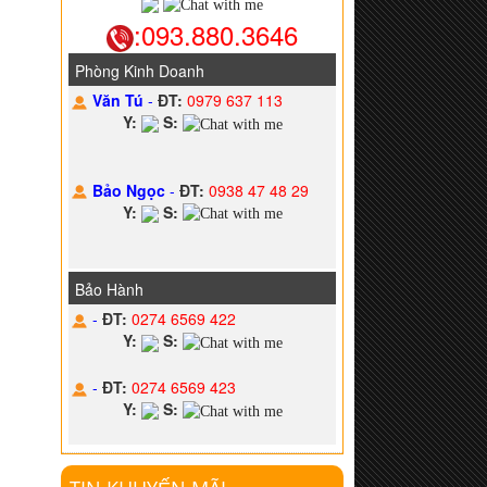
:093.880.3646
Phòng Kinh Doanh
Văn Tú
-
ĐT:
0979 637 113
Y:
S:
Bảo Ngọc
-
ĐT:
0938 47 48 29
Y:
S:
Bảo Hành
-
ĐT:
0274 6569 422
Y:
S:
-
ĐT:
0274 6569 423
Y:
S: