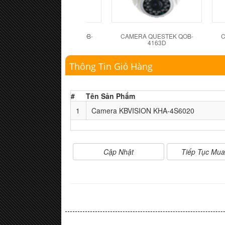
CAMERA QUESTEK QOB-
CAMERA QUESTEK QOB-
C
4162D
4163D
Thông Tin Giỏ Hàng
#
Tên Sản Phẩm
1
Camera KBVISION KHA-4S6020