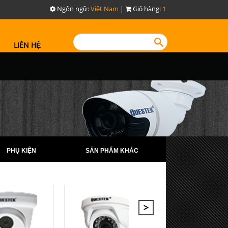
Ngôn ngữ:
Việt Nam
|
Giỏ hàng:
1
LIÊN HỆ
PHỤ KIỆN
SẢN PHẨM KHÁC