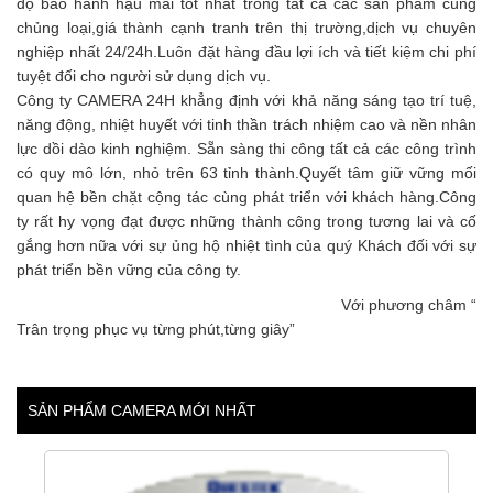
độ bảo hành hậu mãi tốt nhất trong tất cả các sản phẩm cùng
chủng loại,giá thành cạnh tranh trên thị trường,dịch vụ chuyên
nghiệp nhất 24/24h.Luôn đặt hàng đầu lợi ích và tiết kiệm chi phí
tuyệt đối cho người sử dụng dịch vụ.
Công ty CAMERA 24H khẳng định với khả năng sáng tạo trí tuệ,
năng động, nhiệt huyết với tinh thần trách nhiệm cao và nền nhân
lực dồi dào kinh nghiệm. Sẵn sàng thi công tất cả các công trình
có quy mô lớn, nhỏ trên 63 tỉnh thành.Quyết tâm giữ vững mối
quan hệ bền chặt cộng tác cùng phát triển với khách hàng.Công
ty rất hy vọng đạt được những thành công trong tương lai và cố
gắng hơn nữa với sự ủng hộ nhiệt tình của quý Khách đối với sự
phát triển bền vững của công ty.
Với phương châm “
Trân trọng phục vụ từng phút,từng giây”
SẢN PHẨM CAMERA MỚI NHẤT