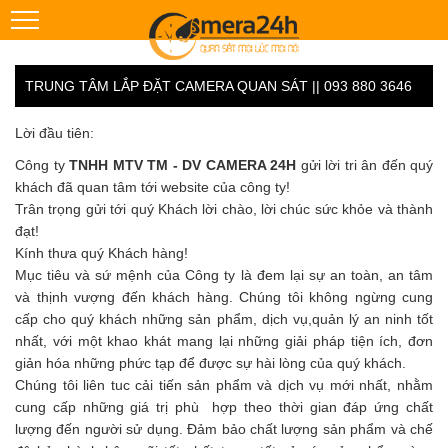
TRUNG TÂM LẮP ĐẶT CAMERA QUAN SÁT || 093 880 3646
Lời đầu tiên:
Công ty
TNHH MTV TM - DV CAMERA 24H
gửi lời tri ân đến quý
khách đã quan tâm tới website của công ty!
Trân trọng gửi tới quý Khách lời chào, lời chúc sức khỏe và thành
đạt!
Kính thưa quý Khách hàng!
Mục tiêu và sứ mệnh của Công ty là đem lại sự an toàn, an tâm
và thịnh vượng đến khách hàng. Chúng tôi không ngừng cung
cấp cho quý khách những sản phẩm, dịch vụ,quản lý an ninh tốt
nhất, với một khao khát mang lại những giải pháp tiện ích, đơn
giản hóa những phức tạp để được sự hài lòng của quý khách.
Chúng tôi liên tuc cải tiến sản phẩm và dịch vụ mới nhất, nhằm
cung cấp những giá trị phù hợp theo thời gian đáp ứng chất
lượng đến người sử dụng. Đảm bảo chất lượng sản phẩm và chế