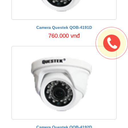
Camera Questek QOB-4191D
760.000 vnđ
Camera Questek QOB-4192D