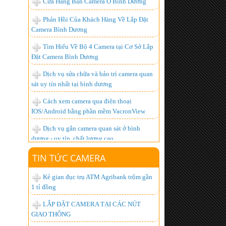
Tìm Hiểu Về Bộ 4 Camera tại Cơ Sở Lắp
Đặt Camera Bình Dương
Dịch vụ sửa chữa và bảo trì camera quan
sát uy tín nhất tại bình dương
Cách xem camera qua điện thoại
IOS/Android bằng phần mềm VacronView
Dịch vụ gắn camera quan sát ở bình
dương - uy tín, chất lượng cao
BỘ ĐÀM GIÁ RẺ, CHUYÊN DỤNG,
CHẤT LƯỢNG NHẤT HIỆN NAY
Lắp đặt camera giá bao nhiêu là hợp lý
TIN TỨC CAMERA
nhất ?
Kẻ gian đục trụ ATM Agribank trộm gần
Hơn 1.000 khách hàng đã trở thành
1 tỉ đồng
người tiêu dùng thông minh, còn bạn thì sao?
LẮP ĐẶT CAMERA TẠI CÁC NÚT
Lắp đặt camera quan sát góc rộng xem
GIAO THÔNG
được qua mạng từ xa