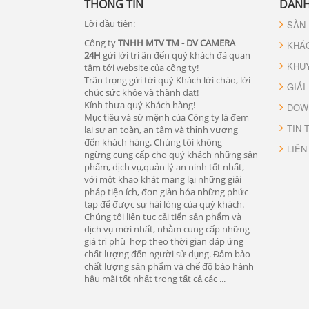
THÔNG TIN
DANH
Lời đầu tiên:
SẢN
Công ty
TNHH MTV TM - DV CAMERA
KHÁ
24H
gửi lời tri ân đến quý khách đã quan
KHU
tâm tới website của công ty!
Trân trọng gửi tới quý Khách lời chào, lời
GIẢI
chúc sức khỏe và thành đạt!
Kính thưa quý Khách hàng!
DOW
Mục tiêu và sứ mệnh của Công ty là đem
TIN 
lại sự an toàn, an tâm và thịnh vượng
đến khách hàng. Chúng tôi không
LIÊN
ngừng cung cấp cho quý khách những sản
phẩm, dịch vụ,quản lý an ninh tốt nhất,
với một khao khát mang lại những giải
pháp tiện ích, đơn giản hóa những phức
tạp để được sự hài lòng của quý khách.
Chúng tôi liên tuc cải tiến sản phẩm và
dịch vụ mới nhất, nhằm cung cấp những
giá trị phù hợp theo thời gian đáp ứng
chất lượng đến người sử dụng. Đảm bảo
chất lượng sản phẩm và chế độ bảo hành
hậu mãi tốt nhất trong tất cả các ...