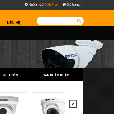
Ngôn ngữ:
Việt Nam
|
Giỏ hàng:
1
LIÊN HỆ
PHỤ KIỆN
SẢN PHẨM KHÁC