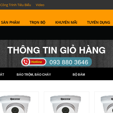
Công Trình Tiêu Biểu
Video
SẢN PHẨM
TRỌN BỘ
KHUYẾN MÃI
TUYỂN DỤNG
THÔNG TIN GIỎ HÀNG
093 880 3646
TELL: (0274) 6569422 -
ÁT
BÁO TRỘM, BÁO CHÁY
BỘ ĐÀM
(0274) 6569423