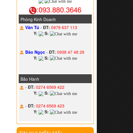
:093.880.3646
Phòng Kinh Doanh
Văn Tú
-
ĐT:
0979 637 113
Y:
S:
Bảo Ngọc
-
ĐT:
0938 47 48 29
Y:
S:
Bảo Hành
-
ĐT:
0274 6569 422
Y:
S:
-
ĐT:
0274 6569 423
Y:
S: