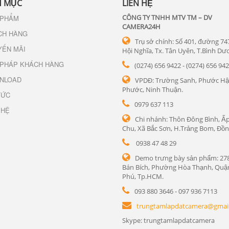
 MỤC
LIÊN HỆ
CÔNG TY TNHH MTV TM – DV
 PHẨM
CAMERA24H
CH HÀNG
Trụ sở chính: Số 401, đường 74
YẾN MÃI
Hội Nghĩa, Tx. Tân Uyên, T.Bình Dư
 PHÁP KHÁCH HÀNG
(0274) 656 9422 - (0274) 656 94
NLOAD
VPDĐ: Trường Sanh, Phước Hậ
Phước, Ninh Thuận.
TỨC
0979 637 113
 HỆ
Chi nhánh: Thôn Đông Bình, Ấp
Chu, Xã Bắc Sơn, H.Trảng Bom, Đồn
0938 47 48 29
Demo trưng bày sản phẩm: 27
Bán Bích, Phường Hòa Thạnh, Quậ
Phú, Tp.HCM.
093 880 3646 - 097 936 7113
trungtamlapdatcamera@gmai
Skype: trungtamlapdatcamera