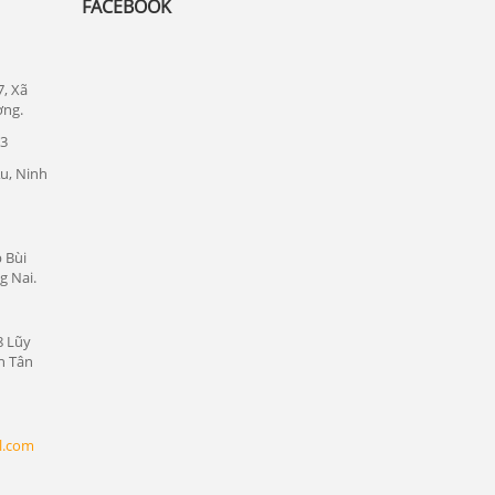
Lắp đặt camera quan sát tại quận Thủ
FACEBOOK
Đức
Lắp đặt camera quan sát tại quận 1
7, Xã
Lắp đặt camera quan sát tại quận tân bình
ơng.
23
Chuyên lắp đặt camera tại các khu công
nghiệp tại Bình Dương
u, Ninh
Lắp đặt camera quan sát tại Bàu Bàng,
Bình Dương
 Bùi
Lắp đặt camera quan sát tại Bến Cát,
g Nai.
Bình Dương
Lắp đặt camera quan sát tại Phú Giáo,
8 Lũy
Bình Dương
n Tân
Lắp đặt camera quan sát tại Dầu Tiếng,
Bình Dương
Lắp đặt camera quan sát tại Thủ Dầu
l.com
Một, Bình Dương