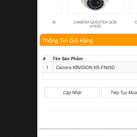
CAMERA QUESTEK QOB-
CAMERA QUESTEK QOB-
C
4162D
4163D
Thông Tin Giỏ Hàng
#
Tên Sản Phẩm
1
Camera KBVISION KR-FN05D