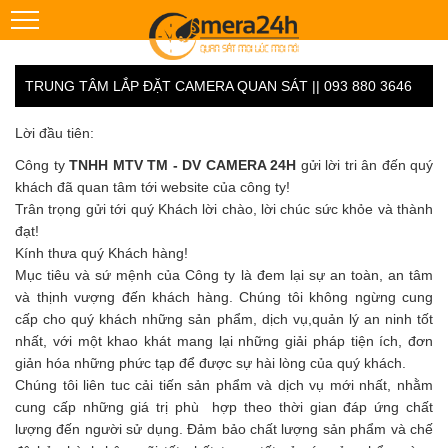
TRUNG TÂM LẮP ĐẶT CAMERA QUAN SÁT || 093 880 3646
Lời đầu tiên:
Công ty
TNHH MTV TM - DV CAMERA 24H
gửi lời tri ân đến quý
khách đã quan tâm tới website của công ty!
Trân trọng gửi tới quý Khách lời chào, lời chúc sức khỏe và thành
đạt!
Kính thưa quý Khách hàng!
Mục tiêu và sứ mệnh của Công ty là đem lại sự an toàn, an tâm
và thịnh vượng đến khách hàng. Chúng tôi không ngừng cung
cấp cho quý khách những sản phẩm, dịch vụ,quản lý an ninh tốt
nhất, với một khao khát mang lại những giải pháp tiện ích, đơn
giản hóa những phức tạp để được sự hài lòng của quý khách.
Chúng tôi liên tuc cải tiến sản phẩm và dịch vụ mới nhất, nhằm
cung cấp những giá trị phù hợp theo thời gian đáp ứng chất
lượng đến người sử dụng. Đảm bảo chất lượng sản phẩm và chế