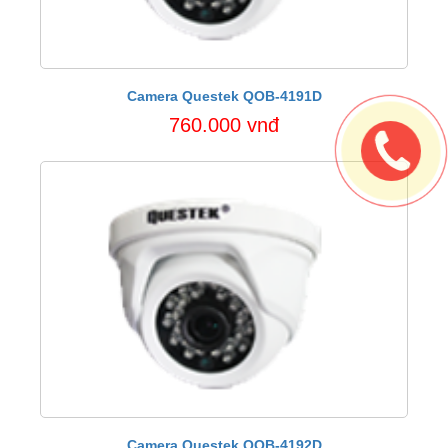
Camera Questek QOB-4191D
760.000 vnđ
Camera Questek QOB-4192D