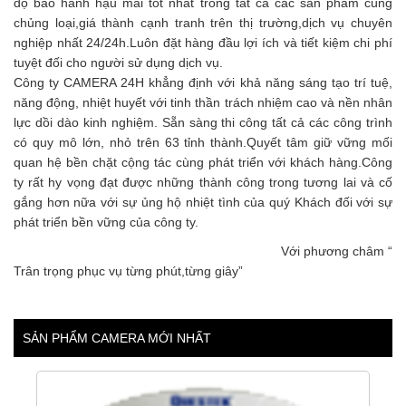
độ bảo hành hậu mãi tốt nhất trong tất cả các sản phẩm cùng
chủng loại,giá thành cạnh tranh trên thị trường,dịch vụ chuyên
nghiệp nhất 24/24h.Luôn đặt hàng đầu lợi ích và tiết kiệm chi phí
tuyệt đối cho người sử dụng dịch vụ.
Công ty CAMERA 24H khẳng định với khả năng sáng tạo trí tuệ,
năng động, nhiệt huyết với tinh thần trách nhiệm cao và nền nhân
lực dồi dào kinh nghiệm. Sẵn sàng thi công tất cả các công trình
có quy mô lớn, nhỏ trên 63 tỉnh thành.Quyết tâm giữ vững mối
quan hệ bền chặt cộng tác cùng phát triển với khách hàng.Công
ty rất hy vọng đạt được những thành công trong tương lai và cố
gắng hơn nữa với sự ủng hộ nhiệt tình của quý Khách đối với sự
phát triển bền vững của công ty.
Với phương châm “
Trân trọng phục vụ từng phút,từng giây”
SẢN PHẨM CAMERA MỚI NHẤT