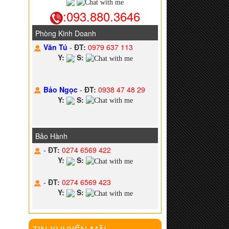
:093.880.3646
Phòng Kinh Doanh
Văn Tú
-
ĐT:
0979 637 113
Y:
S:
Bảo Ngọc
-
ĐT:
0938 47 48 29
Y:
S:
Bảo Hành
-
ĐT:
0274 6569 422
Y:
S:
-
ĐT:
0274 6569 423
Y:
S: