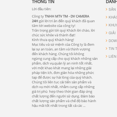
THÔNG TIN
DANH
Lời đầu tiên:
SẢN
Công ty
TNHH MTV TM - DV CAMERA
KHÁ
24H
gửi lời tri ân đến quý khách đã quan
KHU
tâm tới website của công ty!
Trân trọng gửi tới quý Khách lời chào, lời
GIẢI
chúc sức khỏe và thành đạt!
Kính thưa quý Khách hàng!
DOW
Mục tiêu và sứ mệnh của Công ty là đem
TIN 
lại sự an toàn, an tâm và thịnh vượng
đến khách hàng. Chúng tôi không
LIÊN
ngừng cung cấp cho quý khách những sản
phẩm, dịch vụ,quản lý an ninh tốt nhất,
với một khao khát mang lại những giải
pháp tiện ích, đơn giản hóa những phức
tạp để được sự hài lòng của quý khách.
Chúng tôi liên tuc cải tiến sản phẩm và
dịch vụ mới nhất, nhằm cung cấp những
giá trị phù hợp theo thời gian đáp ứng
chất lượng đến người sử dụng. Đảm bảo
chất lượng sản phẩm và chế độ bảo hành
hậu mãi tốt nhất trong tất cả các ...