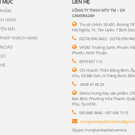
 MỤC
LIÊN HỆ
CÔNG TY TNHH MTV TM – DV
 PHẨM
CAMERA24H
CH HÀNG
Trụ sở chính: Số 401, đường 74
YẾN MÃI
Hội Nghĩa, Tx. Tân Uyên, T.Bình Dư
 PHÁP KHÁCH HÀNG
(0274) 656 9422 - (0274) 656 94
NLOAD
VPDĐ: Trường Sanh, Phước Hậ
Phước, Ninh Thuận.
TỨC
0979 637 113
 HỆ
Chi nhánh: Thôn Đông Bình, Ấp
Chu, Xã Bắc Sơn, H.Trảng Bom, Đồn
0938 47 48 29
Demo trưng bày sản phẩm: 27
Bán Bích, Phường Hòa Thạnh, Quậ
Phú, Tp.HCM.
093 880 3646 - 097 936 7113
trungtamlapdatcamera@gmai
Skype: trungtamlapdatcamera