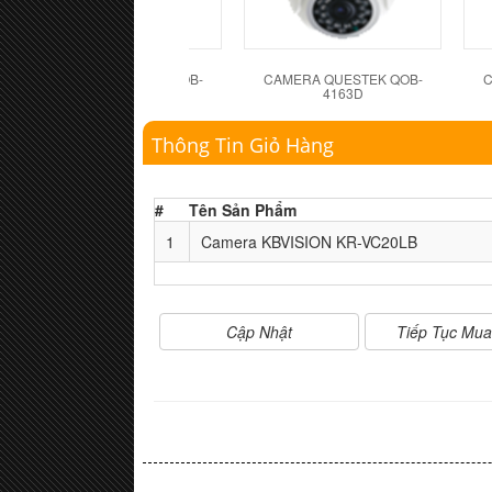
CAMERA QUESTEK QOB-
CAMERA QUESTEK QOB-
C
4162D
4163D
Thông Tin Giỏ Hàng
#
Tên Sản Phẩm
1
Camera KBVISION KR-VC20LB