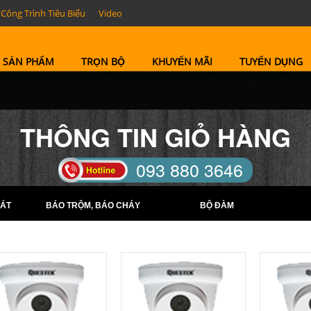
Công Trình Tiêu Biểu
Video
SẢN PHẨM
TRỌN BỘ
KHUYẾN MÃI
TUYỂN DỤNG
THÔNG TIN GIỎ HÀNG
093 880 3646
TELL: (0274) 6569422 -
ÁT
BÁO TRỘM, BÁO CHÁY
BỘ ĐÀM
(0274) 6569423