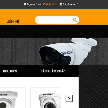
Ngôn ngữ:
Việt Nam
|
Giỏ hàng:
1
LIÊN HỆ
PHỤ KIỆN
SẢN PHẨM KHÁC