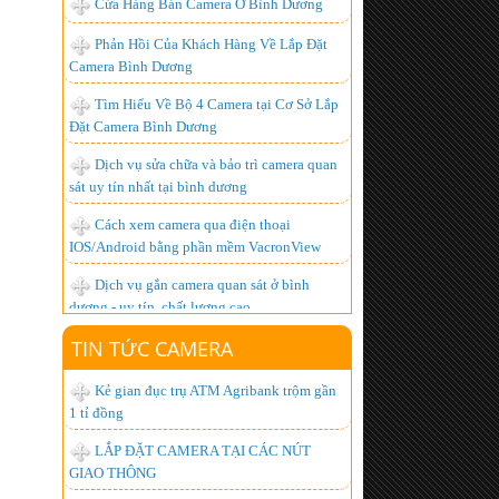
Tìm Hiểu Về Bộ 4 Camera tại Cơ Sở Lắp
Đặt Camera Bình Dương
Dịch vụ sửa chữa và bảo trì camera quan
sát uy tín nhất tại bình dương
Cách xem camera qua điện thoại
IOS/Android bằng phần mềm VacronView
Dịch vụ gắn camera quan sát ở bình
dương - uy tín, chất lượng cao
BỘ ĐÀM GIÁ RẺ, CHUYÊN DỤNG,
CHẤT LƯỢNG NHẤT HIỆN NAY
Lắp đặt camera giá bao nhiêu là hợp lý
TIN TỨC CAMERA
nhất ?
Kẻ gian đục trụ ATM Agribank trộm gần
Hơn 1.000 khách hàng đã trở thành
1 tỉ đồng
người tiêu dùng thông minh, còn bạn thì sao?
LẮP ĐẶT CAMERA TẠI CÁC NÚT
Lắp đặt camera quan sát góc rộng xem
GIAO THÔNG
được qua mạng từ xa