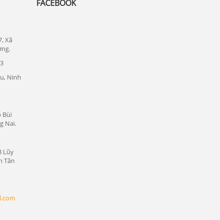
Lắp đặt camera quan sát tại quận Thủ
FACEBOOK
Đức
Lắp đặt camera quan sát tại quận 1
7, Xã
Lắp đặt camera quan sát tại quận tân bình
ơng.
23
Chuyên lắp đặt camera tại các khu công
nghiệp tại Bình Dương
u, Ninh
Lắp đặt camera quan sát tại Bàu Bàng,
Bình Dương
 Bùi
Lắp đặt camera quan sát tại Bến Cát,
g Nai.
Bình Dương
Lắp đặt camera quan sát tại Phú Giáo,
8 Lũy
Bình Dương
n Tân
Lắp đặt camera quan sát tại Dầu Tiếng,
Bình Dương
Lắp đặt camera quan sát tại Thủ Dầu
l.com
Một, Bình Dương