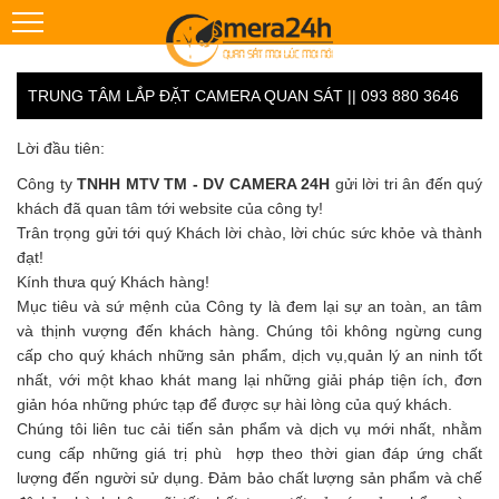
TRUNG TÂM LẮP ĐẶT CAMERA QUAN SÁT || 093 880 3646
Lời đầu tiên:
Công ty
TNHH MTV TM - DV CAMERA 24H
gửi lời tri ân đến quý
khách đã quan tâm tới website của công ty!
Trân trọng gửi tới quý Khách lời chào, lời chúc sức khỏe và thành
đạt!
Kính thưa quý Khách hàng!
Mục tiêu và sứ mệnh của Công ty là đem lại sự an toàn, an tâm
và thịnh vượng đến khách hàng. Chúng tôi không ngừng cung
cấp cho quý khách những sản phẩm, dịch vụ,quản lý an ninh tốt
nhất, với một khao khát mang lại những giải pháp tiện ích, đơn
giản hóa những phức tạp để được sự hài lòng của quý khách.
Chúng tôi liên tuc cải tiến sản phẩm và dịch vụ mới nhất, nhằm
cung cấp những giá trị phù hợp theo thời gian đáp ứng chất
lượng đến người sử dụng. Đảm bảo chất lượng sản phẩm và chế