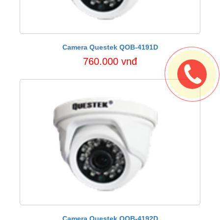
Camera Questek QOB-4191D
760.000 vnđ
Camera Questek QOB-4192D