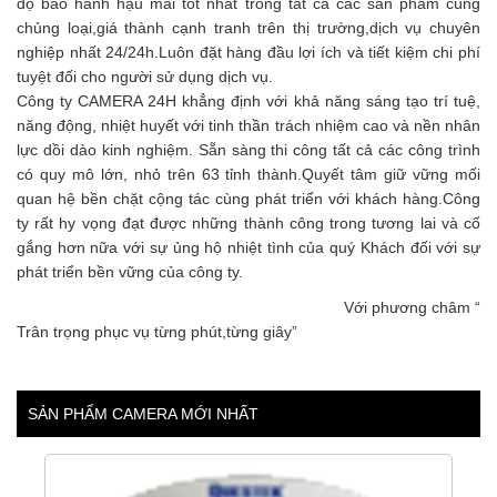
độ bảo hành hậu mãi tốt nhất trong tất cả các sản phẩm cùng
chủng loại,giá thành cạnh tranh trên thị trường,dịch vụ chuyên
nghiệp nhất 24/24h.Luôn đặt hàng đầu lợi ích và tiết kiệm chi phí
tuyệt đối cho người sử dụng dịch vụ.
Công ty CAMERA 24H khẳng định với khả năng sáng tạo trí tuệ,
năng động, nhiệt huyết với tinh thần trách nhiệm cao và nền nhân
lực dồi dào kinh nghiệm. Sẵn sàng thi công tất cả các công trình
có quy mô lớn, nhỏ trên 63 tỉnh thành.Quyết tâm giữ vững mối
quan hệ bền chặt cộng tác cùng phát triển với khách hàng.Công
ty rất hy vọng đạt được những thành công trong tương lai và cố
gắng hơn nữa với sự ủng hộ nhiệt tình của quý Khách đối với sự
phát triển bền vững của công ty.
Với phương châm “
Trân trọng phục vụ từng phút,từng giây”
SẢN PHẨM CAMERA MỚI NHẤT