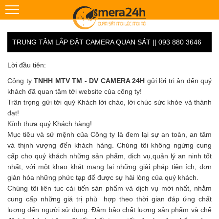
TRUNG TÂM LẮP ĐẶT CAMERA QUAN SÁT || 093 880 3646
Lời đầu tiên:
Công ty
TNHH MTV TM - DV CAMERA 24H
gửi lời tri ân đến quý
khách đã quan tâm tới website của công ty!
Trân trọng gửi tới quý Khách lời chào, lời chúc sức khỏe và thành
đạt!
Kính thưa quý Khách hàng!
Mục tiêu và sứ mệnh của Công ty là đem lại sự an toàn, an tâm
và thịnh vượng đến khách hàng. Chúng tôi không ngừng cung
cấp cho quý khách những sản phẩm, dịch vụ,quản lý an ninh tốt
nhất, với một khao khát mang lại những giải pháp tiện ích, đơn
giản hóa những phức tạp để được sự hài lòng của quý khách.
Chúng tôi liên tuc cải tiến sản phẩm và dịch vụ mới nhất, nhằm
cung cấp những giá trị phù hợp theo thời gian đáp ứng chất
lượng đến người sử dụng. Đảm bảo chất lượng sản phẩm và chế