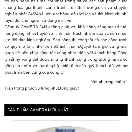
độ bảo hành hậu mãi tốt nhất trong tất cả các sản phẩm cùng
chủng loại,giá thành cạnh tranh trên thị trường,dịch vụ chuyên
nghiệp nhất 24/24h.Luôn đặt hàng đầu lợi ích và tiết kiệm chi phí
tuyệt đối cho người sử dụng dịch vụ.
Công ty CAMERA 24H khẳng định với khả năng sáng tạo trí tuệ,
năng động, nhiệt huyết với tinh thần trách nhiệm cao và nền nhân
lực dồi dào kinh nghiệm. Sẵn sàng thi công tất cả các công trình
có quy mô lớn, nhỏ trên 63 tỉnh thành.Quyết tâm giữ vững mối
quan hệ bền chặt cộng tác cùng phát triển với khách hàng.Công
ty rất hy vọng đạt được những thành công trong tương lai và cố
gắng hơn nữa với sự ủng hộ nhiệt tình của quý Khách đối với sự
phát triển bền vững của công ty.
Với phương châm “
Trân trọng phục vụ từng phút,từng giây”
SẢN PHẨM CAMERA MỚI NHẤT