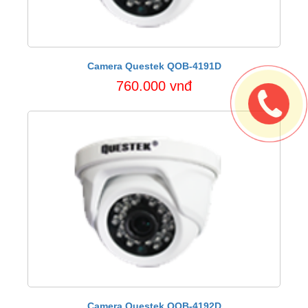
Camera Questek QOB-4191D
760.000 vnđ
Camera Questek QOB-4192D